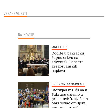
VEZANE VIJESTI
NAJNOVIJE
„ANGELUS“
Dođite u pakračku
župnu crkvu na
adventski koncert
gregorijanskih
napjeva
PROGRAM ZA NAJMLAĐE
Stotinjak mališana u
Pakracu uživalo u
predstavi: "Najviše ih
obradovao omiljeni
svetac i darovi"