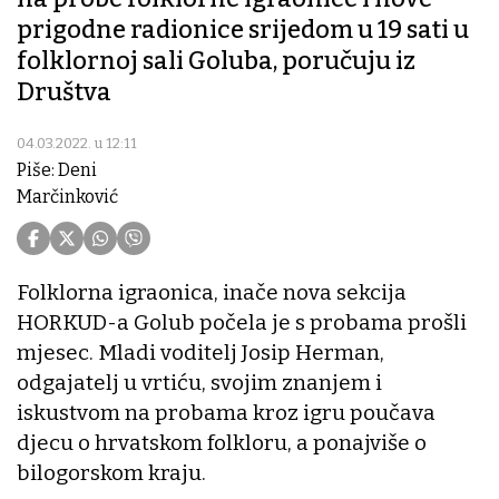
prigodne radionice srijedom u 19 sati u
folklornoj sali Goluba, poručuju iz
Društva
04.03.2022. u 12:11
Piše: Deni
Marčinković
Folklorna igraonica, inače nova sekcija
HORKUD-a Golub počela je s probama prošli
mjesec. Mladi voditelj Josip Herman,
odgajatelj u vrtiću, svojim znanjem i
iskustvom na probama kroz igru poučava
djecu o hrvatskom folkloru, a ponajviše o
bilogorskom kraju.