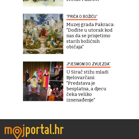
"PRIČA O BOŽIĆU"
Muzej grada Pakraca:
"Dođite u utorak kod
nas da se prisjetimo
starih božićnih
običaja"
„PJESMOM DO ZVIJEZDA“
U Sirač stižu mladi
Bjelovarčani:
"Predstava je
besplatna, a djecu
čeka veliko
iznenađenje"