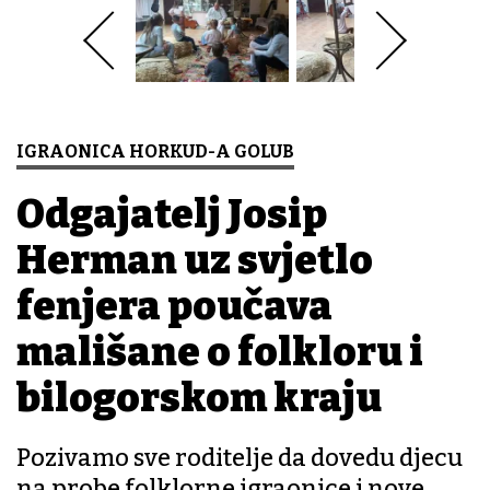
IGRAONICA HORKUD-A GOLUB
Odgajatelj Josip
Herman uz svjetlo
fenjera poučava
mališane o folkloru i
bilogorskom kraju
Pozivamo sve roditelje da dovedu djecu
na probe folklorne igraonice i nove