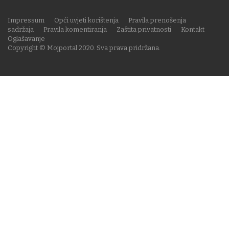
Impressum
Opći uvjeti korištenja
Pravila prenošenja
sadržaja
Pravila komentiranja
Zaštita privatnosti
Kontakt
Oglašavanje
Copyright © Mojportal 2020. Sva prava pridržana.