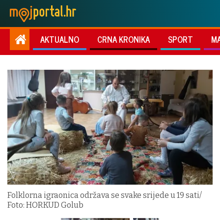
AKTUALNO
CRNA KRONIKA
SPORT
M
Folklorna igraonica održava se svake srijede u 19 sati/
Foto: HORKUD Golub