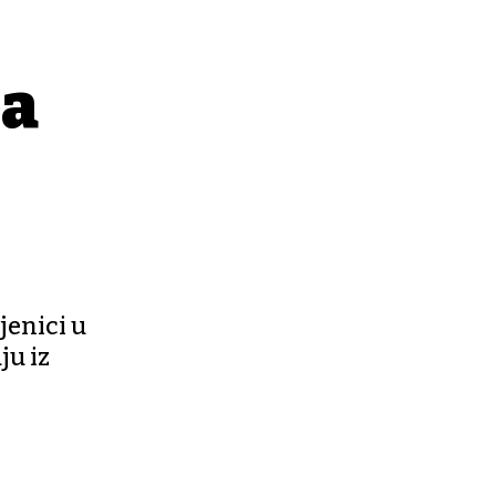
ba
jenici u
ju iz