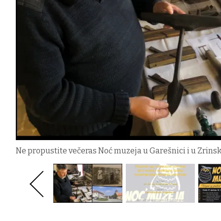
Ne propustite večeras Noć muzeja u Garešnici i u Zrins