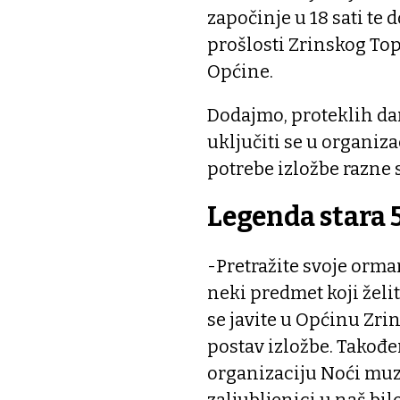
započinje u 18 sati te 
prošlosti Zrinskog Top
Općine.
Dodajmo, proteklih dan
uključiti se u organiza
potrebe izložbe razne s
Legenda stara 
-Pretražite svoje ormar
neki predmet koji želit
se javite u Općinu Zri
postav izložbe. Također
organizaciju Noći muze