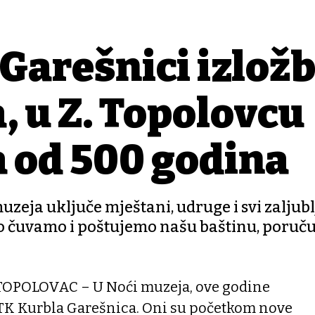
Garešnici izlož
, u Z. Topolovcu
a od 500 godina
uzeja uključe mještani, udruge i svi zaljubl
o čuvamo i poštujemo našu baštinu, poruču
OPOLOVAC – U Noći muzeja, ove godine
TK Kurbla Garešnica. Oni su početkom nove