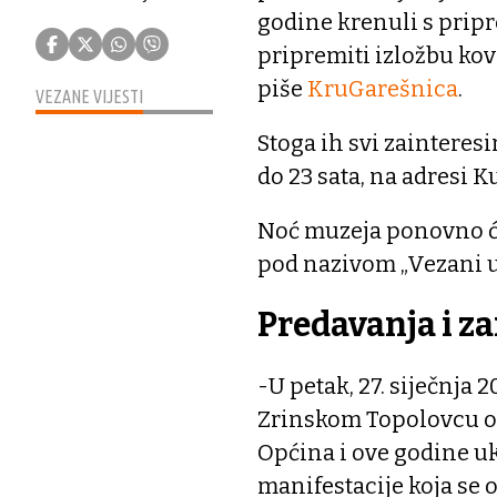
godine krenuli s pripr
pripremiti izložbu kov
piše
KruGarešnica
.
VEZANE VIJESTI
Stoga ih svi zainteresir
do 23 sata, na adresi K
Noć muzeja ponovno će 
pod nazivom „Vezani uz
Predavanja i za
-U petak, 27. siječnja
Zrinskom Topolovcu od
Općina i ove godine uk
manifestacije koja se 