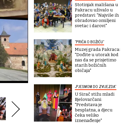
Stotinjak mališana u
Pakracu uživalo u
predstavi: "Najviše ih
obradovao omiljeni
svetac i darovi"
"PRIČA O BOŽIĆU"
Muzej grada Pakraca:
"Dođite u utorak kod
nas da se prisjetimo
starih božićnih
običaja"
„PJESMOM DO ZVIJEZDA“
U Sirač stižu mladi
Bjelovarčani:
"Predstava je
besplatna, a djecu
čeka veliko
iznenađenje"