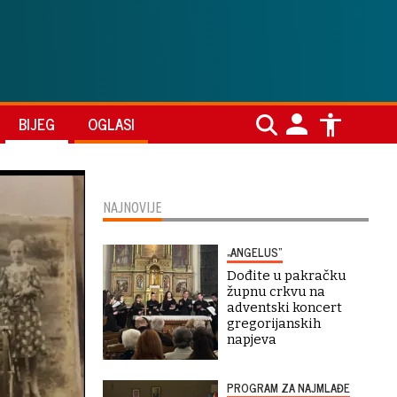
BIJEG
OGLASI
NAJNOVIJE
„ANGELUS“
Dođite u pakračku
župnu crkvu na
adventski koncert
gregorijanskih
napjeva
PROGRAM ZA NAJMLAĐE