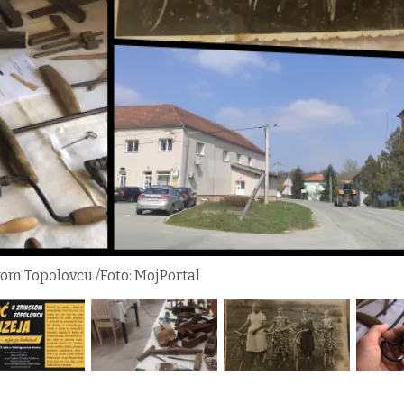
kom Topolovcu /Foto: MojPortal