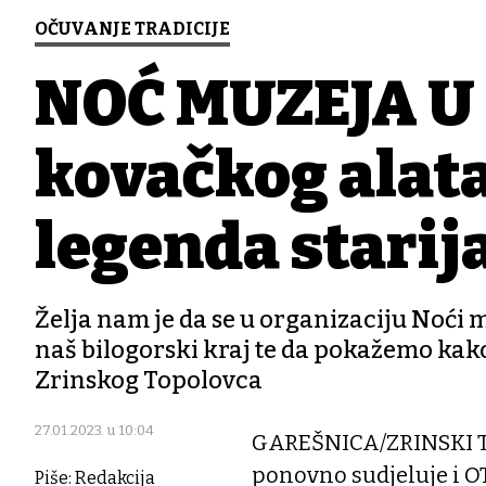
OČUVANJE TRADICIJE
NOĆ MUZEJA U 
kovačkog alata
legenda starij
Želja nam je da se u organizaciju Noći m
naš bilogorski kraj te da pokažemo kak
Zrinskog Topolovca
27.01.2023. u 10:04
GAREŠNICA/ZRINSKI T
ponovno sudjeluje i O
Piše: Redakcija