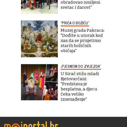
obradovao omiljeni
svetac i darovi"
"PRIČA O BOŽIĆU"
Muzej grada Pakraca:
"Dođite u utorak kod
nas da se prisjetimo
starih božićnih
običaja"
„PJESMOM DO ZVIJEZDA“
U Sirač stižu mladi
Bjelovarčani:
"Predstava je
besplatna, a djecu
čeka veliko
iznenađenje"