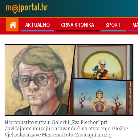
AKTUALNO
CRNA KRONIKA
SPORT
M
N propustite sutra u Galeriji „Eva Fischer“ pri
Zavičajnom muzeju Daruvar doći na otvorenje izložbe
Vjekoslava Lave Mastena/Foto: Zavičajni muzej