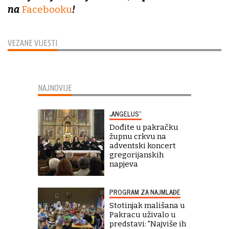
na
Facebooku
!
VEZANE VIJESTI
NAJNOVIJE
„ANGELUS“
Dođite u pakračku
župnu crkvu na
adventski koncert
gregorijanskih
napjeva
PROGRAM ZA NAJMLAĐE
Stotinjak mališana u
Pakracu uživalo u
predstavi: "Najviše ih