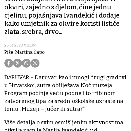
okviri, zajedno s djelom, čine jednu
cjelinu, pojašnjava Ivandekić i dodaje
kako umjetnik za okvire koristi listiće
zlata, srebra, drvo...
26.01.2023. u 21:04
Piše: Martina Čapo
DARUVAR – Daruvar, kao i mnogi drugi gradovi
u Hrvatskoj, sutra obilježava Noć muzeja.
Program počinje već u podne i to tribinom
zatvorenog tipa za srednjoškolske uzraste na
temu „Muzeji – jučer ili sutra?“.
Više detalja o svim osmišljenim aktivnostima,
otkrila nam je Marija Ivandekić, v.d.