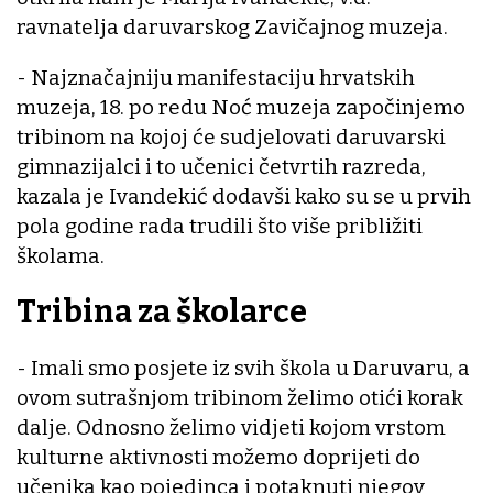
ravnatelja daruvarskog Zavičajnog muzeja.
- Najznačajniju manifestaciju hrvatskih
muzeja, 18. po redu Noć muzeja započinjemo
tribinom na kojoj će sudjelovati daruvarski
gimnazijalci i to učenici četvrtih razreda,
kazala je Ivandekić dodavši kako su se u prvih
pola godine rada trudili što više približiti
školama.
Tribina za školarce
- Imali smo posjete iz svih škola u Daruvaru, a
ovom sutrašnjom tribinom želimo otići korak
dalje. Odnosno želimo vidjeti kojom vrstom
kulturne aktivnosti možemo doprijeti do
učenika kao pojedinca i potaknuti njegov