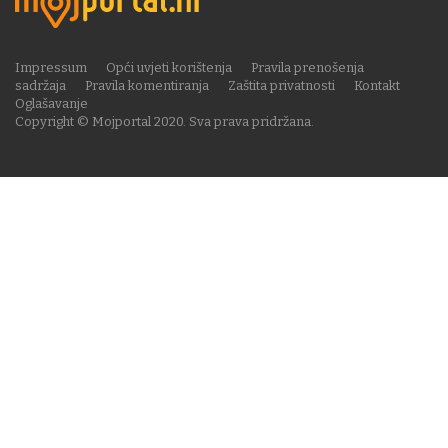
Impressum
Opći uvjeti korištenja
Pravila prenošenja
sadržaja
Pravila komentiranja
Zaštita privatnosti
Kontakt
Oglašavanje
Copyright © Mojportal 2020. Sva prava pridržana.