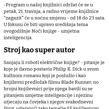
-Program u našoj knjižnici održat će se u
petak, 21. travnja, a radno vrijeme knjižnice
"zagazit" će u noćnu smjenu - od 18 do 23 sata.
U fokusu će biti upravo središnja tema
ovogodišnje Noći knjige - umjetna
inteligencija.
Stroj kao super autor
Sanjaju li roboti električne knjige? - pitanje je
koje je davno postavio Philip K. Dick u svom
kultnom romanu koji je poslužio i kao
književni predložak filmu Blade Runner, no
brojni književnici prije njega bavili su se
pitanjem umjetne inteligencije i njezinu
utjecaju na čovjeka i njegov svakodnevni
život, udarajući tako temelje SF književnom