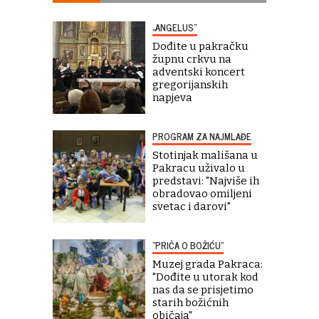
„ANGELUS“
Dođite u pakračku
župnu crkvu na
adventski koncert
gregorijanskih
napjeva
PROGRAM ZA NAJMLAĐE
Stotinjak mališana u
Pakracu uživalo u
predstavi: "Najviše ih
obradovao omiljeni
svetac i darovi"
"PRIČA O BOŽIĆU"
Muzej grada Pakraca:
"Dođite u utorak kod
nas da se prisjetimo
starih božićnih
običaja"