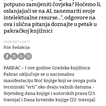
potpuno zamijeniti čovjeka? Hoćemo li,
oslanjajući se na AI, zanemariti svoje
intelektualne resurse…“, odgovore na
ova i slična pitanja doznajte u petak u
pakračkoj knjižnici
20.04.2023. u 08:37
Piše: Redakcija
PAKRAC – I ove godine Gradska knjižnica
Pakrac uključuje se u nacionalnu
manifestaciju Noć knjige koji se ovoga puta
terminski "vrti" oko dvaju važnih datuma -
Svjetskog dana knjige i autorskih prava (23.
travnja) i Dana hrvatske knjige (22. travnja).