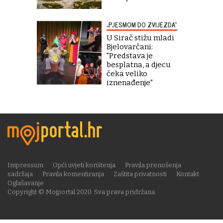
„PJESMOM DO ZVIJEZDA“
U Sirač stižu mladi
Bjelovarčani:
"Predstava je
besplatna, a djecu
čeka veliko
iznenađenje"
Impressum
Opći uvjeti korištenja
Pravila prenošenja
sadržaja
Pravila komentiranja
Zaštita privatnosti
Kontakt
Oglašavanje
Copyright © Mojportal 2020. Sva prava pridržana.