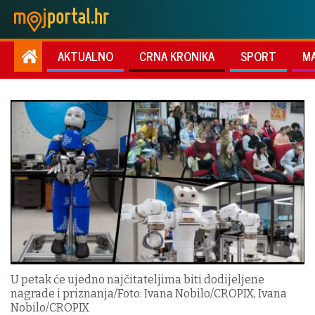
AKTUALNO
CRNA KRONIKA
SPORT
M
U petak će ujedno najčitateljima biti dodijeljene
nagrade i priznanja/Foto: Ivana Nobilo/CROPIX, Ivana
Nobilo/CROPIX