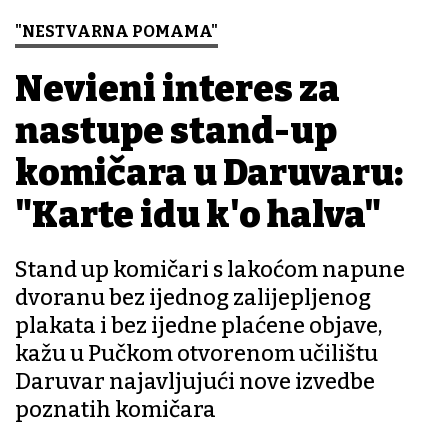
"NESTVARNA POMAMA"
Neviđeni interes za
nastupe stand-up
komičara u Daruvaru:
"Karte idu k'o halva"
Stand up komičari s lakoćom napune
dvoranu bez ijednog zalijepljenog
plakata i bez ijedne plaćene objave,
kažu u Pučkom otvorenom učilištu
Daruvar najavljujući nove izvedbe
poznatih komičara