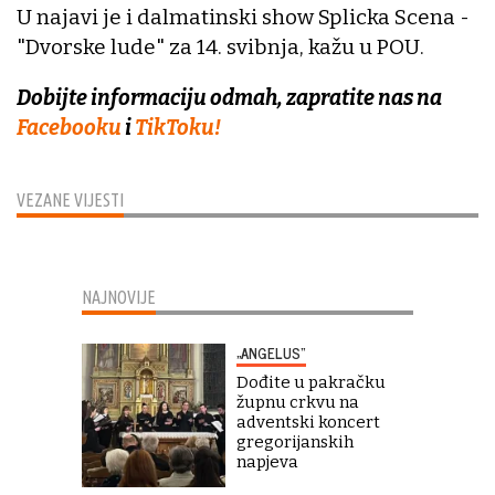
U najavi je i dalmatinski show Splicka Scena -
"Dvorske lude" za 14. svibnja, kažu u POU.
Dobijte informaciju odmah, zapratite nas na
Facebooku
i
TikToku!
VEZANE VIJESTI
NAJNOVIJE
„ANGELUS“
Dođite u pakračku
župnu crkvu na
adventski koncert
gregorijanskih
napjeva