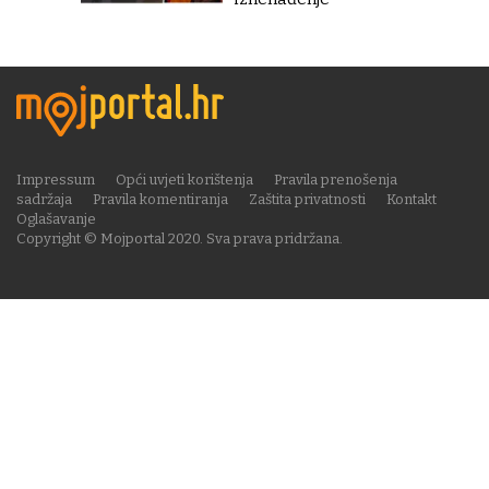
Impressum
Opći uvjeti korištenja
Pravila prenošenja
sadržaja
Pravila komentiranja
Zaštita privatnosti
Kontakt
Oglašavanje
Copyright © Mojportal 2020. Sva prava pridržana.