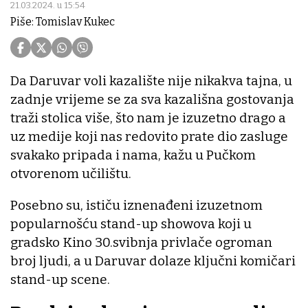
21.03.2024. u 15:54
Piše: Tomislav Kukec
Da Daruvar voli kazalište nije nikakva tajna, u
zadnje vrijeme se za sva kazališna gostovanja
traži stolica više, što nam je izuzetno drago a
uz medije koji nas redovito prate dio zasluge
svakako pripada i nama, kažu u Pučkom
otvorenom učilištu.
Posebno su, ističu iznenađeni izuzetnom
popularnošću stand-up showova koji u
gradsko Kino 30.svibnja privlače ogroman
broj ljudi, a u Daruvar dolaze ključni komičari
stand-up scene.