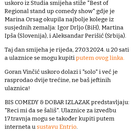
uskoro iz Studia smijeha stiže "Best of
Regional stand up comedy show" gdje je
Marina Orsag okupila najbolje kolege iz
susjednih zemalja: Igor Drljo (BiH), Martina
Ipša (Slovenija), i Aleksandar Perišić (Srbija).
Taj dan smijeha je rijeda, 27.03.2024. u 20 sati
a ulaznice se mogu kupiti
putem ovog linka.
Goran Vinčić uskoro dolazi i "solo" i već je
rasprodao dvije trećine, ne baš jeftinih
ulaznica!
BIS COMEDY & DOBAR IZLAZAK predstavljaju:
"Reci mi da se šališ". Ulaznice za izvedbu
17.travnja mogu se također kupiti putem
interneta u
sustavu Entrio
.