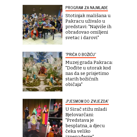
PROGRAM ZA NAJMLAĐE
Stotinjak mališana u
Pakracu uživalo u
predstavi: "Najviše ih
obradovao omiljeni
svetac i darovi"
"PRIČA O BOŽIĆU"
Muzej grada Pakraca:
"Dođite u utorak kod
nas da se prisjetimo
starih božićnih
običaja"
„PJESMOM DO ZVIJEZDA“
U Sirač stižu mladi
Bjelovarčani:
"Predstava je
besplatna, a djecu
čeka veliko
iznenađenje"