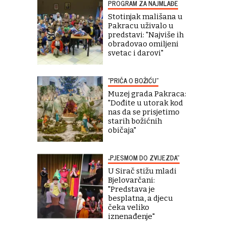
PROGRAM ZA NAJMLAĐE
Stotinjak mališana u
Pakracu uživalo u
predstavi: "Najviše ih
obradovao omiljeni
svetac i darovi"
"PRIČA O BOŽIĆU"
Muzej grada Pakraca:
"Dođite u utorak kod
nas da se prisjetimo
starih božićnih
običaja"
„PJESMOM DO ZVIJEZDA“
U Sirač stižu mladi
Bjelovarčani:
"Predstava je
besplatna, a djecu
čeka veliko
iznenađenje"