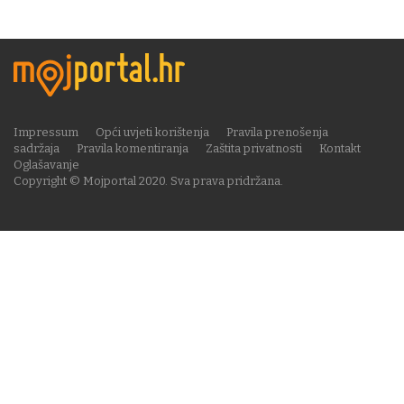
Impressum
Opći uvjeti korištenja
Pravila prenošenja
sadržaja
Pravila komentiranja
Zaštita privatnosti
Kontakt
Oglašavanje
Copyright © Mojportal 2020. Sva prava pridržana.