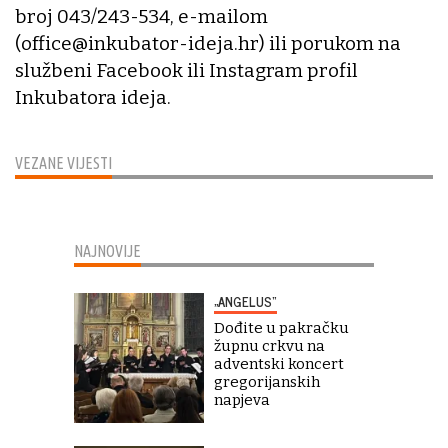
broj 043/243-534, e-mailom
(office@inkubator-ideja.hr) ili porukom na
službeni Facebook ili Instagram profil
Inkubatora ideja.
VEZANE VIJESTI
NAJNOVIJE
„ANGELUS“
Dođite u pakračku
župnu crkvu na
adventski koncert
gregorijanskih
napjeva