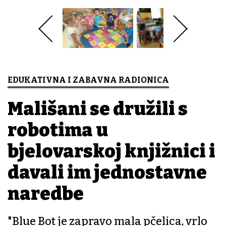
EDUKATIVNA I ZABAVNA RADIONICA
Mališani se družili s
robotima u
bjelovarskoj knjižnici i
davali im jednostavne
naredbe
"Blue Bot je zapravo mala pčelica, vrlo