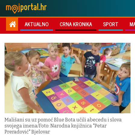
AKTUALNO
CRNA KRONIKA
SPORT
M
Mališani su uz pomoć Blue Bota učili abecedu i slova
svojega imena/Foto: Narodna knjižnica "Petar
Preradović" Bjelovar