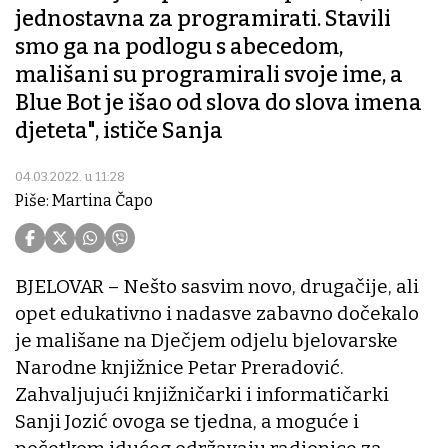
jednostavna za programirati. Stavili
smo ga na podlogu s abecedom,
mališani su programirali svoje ime, a
Blue Bot je išao od slova do slova imena
djeteta", ističe Sanja
04.03.2022. u 11:28
Piše: Martina Čapo
BJELOVAR – Nešto sasvim novo, drugačije, ali
opet edukativno i nadasve zabavno dočekalo
je mališane na Dječjem odjelu bjelovarske
Narodne knjižnice Petar Preradović.
Zahvaljujući knjižničarki i informatičarki
Sanji Jozić ovoga se tjedna, a moguće i