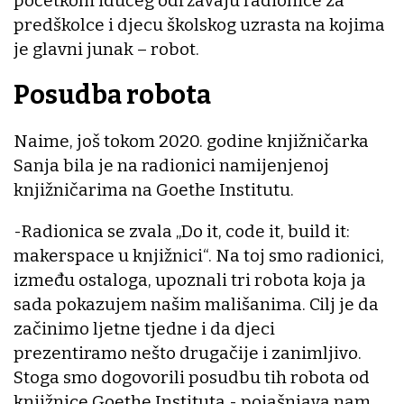
početkom idućeg održavaju radionice za
predškolce i djecu školskog uzrasta na kojima
je glavni junak – robot.
Posudba robota
Naime, još tokom 2020. godine knjižničarka
Sanja bila je na radionici namijenjenoj
knjižničarima na Goethe Institutu.
-Radionica se zvala „Do it, code it, build it:
makerspace u knjižnici“. Na toj smo radionici,
između ostaloga, upoznali tri robota koja ja
sada pokazujem našim mališanima. Cilj je da
začinimo ljetne tjedne i da djeci
prezentiramo nešto drugačije i zanimljivo.
Stoga smo dogovorili posudbu tih robota od
knjižnice Goethe Instituta - pojašnjava nam