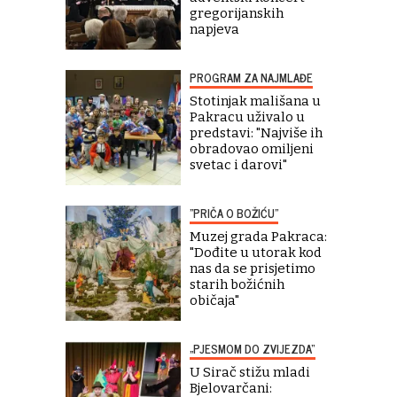
gregorijanskih
napjeva
PROGRAM ZA NAJMLAĐE
Stotinjak mališana u
Pakracu uživalo u
predstavi: "Najviše ih
obradovao omiljeni
svetac i darovi"
"PRIČA O BOŽIĆU"
Muzej grada Pakraca:
"Dođite u utorak kod
nas da se prisjetimo
starih božićnih
običaja"
„PJESMOM DO ZVIJEZDA“
U Sirač stižu mladi
Bjelovarčani: