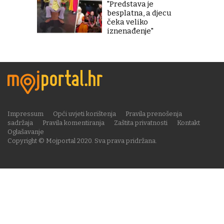
"Predstava je
besplatna, a djecu
čeka veliko
iznenađenje"
Impressum
Opći uvjeti korištenja
Pravila prenošenja
sadržaja
Pravila komentiranja
Zaštita privatnosti
Kontakt
Oglašavanje
Copyright © Mojportal 2020. Sva prava pridržana.