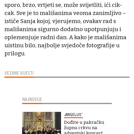
sporo, brzo, vrtjeti se, može svijetliti, ići cik-
cak. Sve je to mališanima veoma zanimljivo –
ističe Sanja kojoj, vjerujemo, ovakav rad s
mališanima sigurno dodatno upotpunjuju i
oplemenjuje radni dan. A kako je mališanima
uistinu bilo, najbolje svjedoče fotografije u
prilogu.
VEZANE VIJESTI
NAJNOVIJE
„ANGELUS“
Dođite u pakračku
župnu crkvu na
adventski koncert