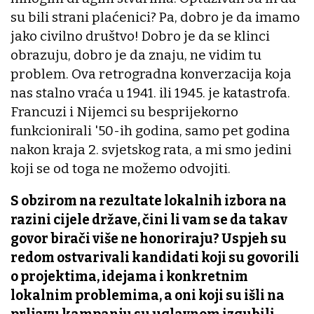
su bili strani plaćenici? Pa, dobro je da imamo
jako civilno društvo! Dobro je da se klinci
obrazuju, dobro je da znaju, ne vidim tu
problem. Ova retrogradna konverzacija koja
nas stalno vraća u 1941. ili 1945. je katastrofa.
Francuzi i Nijemci su besprijekorno
funkcionirali '50-ih godina, samo pet godina
nakon kraja 2. svjetskog rata, a mi smo jedini
koji se od toga ne možemo odvojiti.
S obzirom na rezultate lokalnih izbora na
razini cijele države, čini li vam se da takav
govor birači više ne honoriraju? Uspjeh su
redom ostvarivali kandidati koji su govorili
o projektima, idejama i konkretnim
lokalnim problemima, a oni koji su išli na