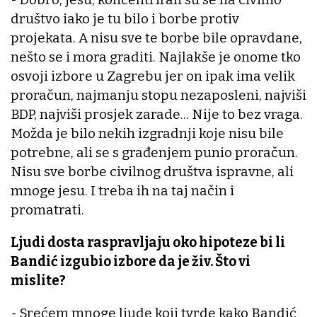
društvo iako je tu bilo i borbe protiv
projekata. A nisu sve te borbe bile opravdane,
nešto se i mora graditi. Najlakše je onome tko
osvoji izbore u Zagrebu jer on ipak ima velik
proračun, najmanju stopu nezaposleni, najviši
BDP, najviši prosjek zarade... Nije to bez vraga.
Možda je bilo nekih izgradnji koje nisu bile
potrebne, ali se s građenjem punio proračun.
Nisu sve borbe civilnog društva ispravne, ali
mnoge jesu. I treba ih na taj način i
promatrati.
Ljudi dosta raspravljaju oko hipoteze bi li
Bandić izgubio izbore da je živ. Što vi
mislite?
- Srećem mnoge ljude koji tvrde kako Bandić