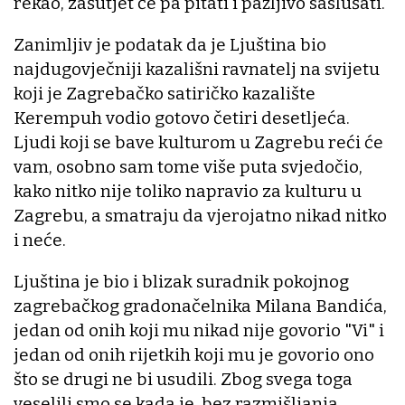
rekao, zašutjet će pa pitati i pažljivo saslušati.
Zanimljiv je podatak da je Ljuština bio
najdugovječniji kazališni ravnatelj na svijetu
koji je Zagrebačko satiričko kazalište
Kerempuh vodio gotovo četiri desetljeća.
Ljudi koji se bave kulturom u Zagrebu reći će
vam, osobno sam tome više puta svjedočio,
kako nitko nije toliko napravio za kulturu u
Zagrebu, a smatraju da vjerojatno nikad nitko
i neće.
Ljuština je bio i blizak suradnik pokojnog
zagrebačkog gradonačelnika Milana Bandića,
jedan od onih koji mu nikad nije govorio "Vi" i
jedan od onih rijetkih koji mu je govorio ono
što se drugi ne bi usudili. Zbog svega toga
veselili smo se kada je, bez razmišljanja,