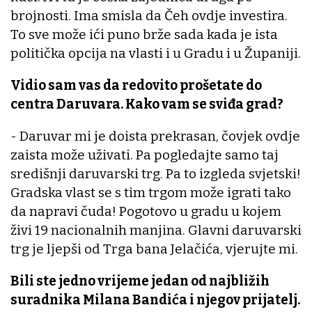
brojnosti. Ima smisla da Čeh ovdje investira.
To sve može ići puno brže sada kada je ista
politička opcija na vlasti i u Gradu i u Županiji.
Vidio sam vas da redovito prošetate do
centra Daruvara. Kako vam se sviđa grad?
- Daruvar mi je doista prekrasan, čovjek ovdje
zaista može uživati. Pa pogledajte samo taj
središnji daruvarski trg. Pa to izgleda svjetski!
Gradska vlast se s tim trgom može igrati tako
da napravi čuda! Pogotovo u gradu u kojem
živi 19 nacionalnih manjina. Glavni daruvarski
trg je ljepši od Trga bana Jelačića, vjerujte mi.
Bili ste jedno vrijeme jedan od najbližih
suradnika Milana Bandića i njegov prijatelj.