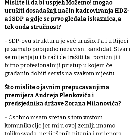
Mislite li da bi uspjeh Možemo! mogao
urušiti dosadašnji način kadroviranja HDZ-
a i SDP-a gdje se prvo gledala iskaznica, a
tek onda stručnost?
- SDP-ovu strukturu je već urušio. Pa i u Rijeci
je zamalo pobijedio nezavisni kandidat. Stvari
se mijenjaju i birači će tražiti taj ponizniji i
bitno profesionalniji pristup u kojem će
građanin dobiti servis na svakom mjestu.
Što mislite o javnim prepucavanjima
premijera Andreja Plenkovića i
predsjednika države Zorana Milanovića?
- Osobno nisam sretan s tom vrstom
komunikacije jer mi u ovoj zemlji imamo
toliko svađa, neriješenih pitanja i prijepora.