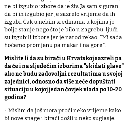
ne bi izgubio izbore da je živ. Ja sam siguran
da bi ih izgubio jer je sazrelo vrijeme da ih
izgubi. Čak u nekim sredinama u kojima je
bolje stanje nego što je bilo u Zagrebu, ljudi
su izgubili izbore jer je narod rekao: "Mi sada
hoćemo promjenu pa makar i na gore".
Mislite li da su birači u Hrvatskoj sazreli pa
da će i na sljedećim izborima "skidati glave"
ako ne budu zadovoljni rezultatima u svojoj
zajednici, odnosno da više neće dopuštati
situaciju u kojoj jedan čovjek vlada po 10-20
godina?
- Mislim da još mora proći neko vrijeme kako
bi nove snage i birači došli u neko suglasje.