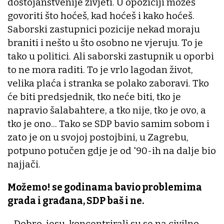
dostojanstvenije živjeti. U opoziciji možeš
govoriti što hoćeš, kad hoćeš i kako hoćeš.
Saborski zastupnici pozicije nekad moraju
braniti i nešto u što osobno ne vjeruju. To je
tako u politici. Ali saborski zastupnik u oporbi
to ne mora raditi. To je vrlo lagodan život,
velika plaća i stranka se polako zaboravi. Tko
će biti predsjednik, tko neće biti, tko je
napravio šalabahtere, a tko nije, tko je ovo, a
tko je ono... Tako se SDP bavio samim sobom i
zato je on u svojoj postojbini, u Zagrebu,
potpuno potučen gdje je od '90-ih na dalje bio
najjači.
Možemo! se godinama bavio problemima
grada i građana, SDP baš i ne.
- Dobro, jesu, koncentrirali su se na civilno