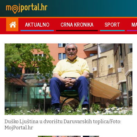
AKTUALNO
CRNA KRONIKA
SPORT
M
Duško Ljuština u dvorištu Daruvarskih toplica/Foto:
MojPortal.hr