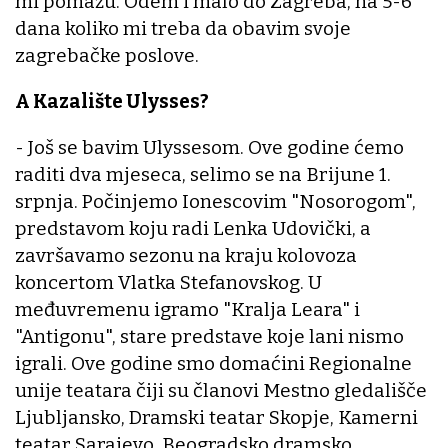
mi pomažu. Odem i malo do Zagreba, na 5-6
dana koliko mi treba da obavim svoje
zagrebačke poslove.
A Kazalište Ulysses?
- Još se bavim Ulyssesom. Ove godine ćemo
raditi dva mjeseca, selimo se na Brijune 1.
srpnja. Počinjemo Ionescovim "Nosorogom",
predstavom koju radi Lenka Udovički, a
završavamo sezonu na kraju kolovoza
koncertom Vlatka Stefanovskog. U
međuvremenu igramo "Kralja Leara" i
"Antigonu", stare predstave koje lani nismo
igrali. Ove godine smo domaćini Regionalne
unije teatara čiji su članovi Mestno gledališče
Ljubljansko, Dramski teatar Skopje, Kamerni
teatar Sarajevo, Beogradsko dramsko