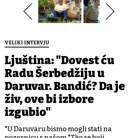
VELIKI INTERVJU
Ljuština: "Dovest ću
Radu Šerbedžiju u
Daruvar. Bandić? Da je
živ, ove bi izbore
izgubio"
"U Daruvaru bismo mogli stati na
pozornicu s našom "Tko se boji