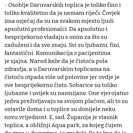
- Osoblje Daruvarskih toplica je toliko fino i
toliko kvalitetno da ja nemam riječi. Čovjek
ima osjećaj da su na svakom mjestu ljudi
apsolutni profesionalci. Da apsolutno i
besprijekorno vladaju s onim za što su
zaduženi i da sve znaju. Svi su ljubazni, fini,
fantastični. Komunikacija s pacijentima
je sjajna. Narod kaže da je čistoća pola
zdravlja, a u Daruvarskim toplicama na
čistoću otpada više od polovine jer ovdje je
sve besprijekorno čisto. Sobarice su toliko
ljubazne i uvijek su nasmijane. One vjerojatno
jedva preživljavaju sa svojom plaćom, ali to su
ostavile doma i u toplice su donijele neku
novu vrijednost. E, sad, Županija je vlasnik
toplica, a obližnji Aqua park, za kojeg čujem