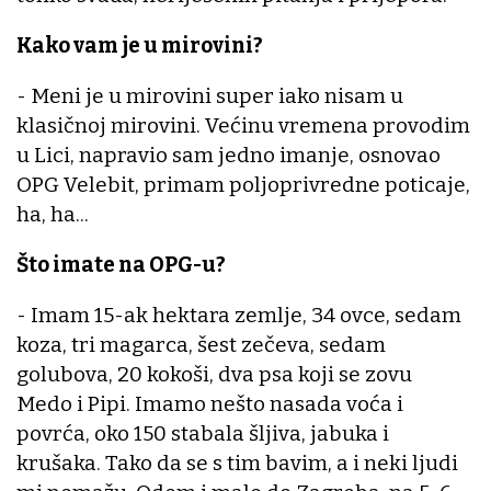
Kako vam je u mirovini?
- Meni je u mirovini super iako nisam u
klasičnoj mirovini. Većinu vremena provodim
u Lici, napravio sam jedno imanje, osnovao
OPG Velebit, primam poljoprivredne poticaje,
ha, ha...
Što imate na OPG-u?
- Imam 15-ak hektara zemlje, 34 ovce, sedam
koza, tri magarca, šest zečeva, sedam
golubova, 20 kokoši, dva psa koji se zovu
Medo i Pipi. Imamo nešto nasada voća i
povrća, oko 150 stabala šljiva, jabuka i
krušaka. Tako da se s tim bavim, a i neki ljudi