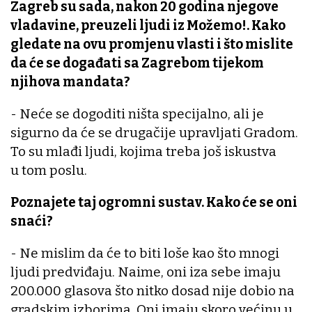
Zagreb su sada, nakon 20 godina njegove
vladavine, preuzeli ljudi iz Možemo!. Kako
gledate na ovu promjenu vlasti i što mislite
da će se događati sa Zagrebom tijekom
njihova mandata?
- Neće se dogoditi ništa specijalno, ali je
sigurno da će se drugačije upravljati Gradom.
To su mlađi ljudi, kojima treba još iskustva
u tom poslu.
Poznajete taj ogromni sustav. Kako će se oni
snaći?
- Ne mislim da će to biti loše kao što mnogi
ljudi predviđaju. Naime, oni iza sebe imaju
200.000 glasova što nitko dosad nije dobio na
gradskim izborima. Oni imaju skoro većinu u