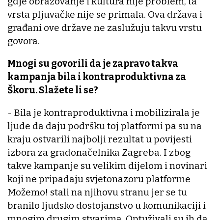
gdje obrazovanje i kultura nije problem, ta
vrsta pljuvačke nije se primala. Ova država i
građani ove države ne zaslužuju takvu vrstu
govora.
Mnogi su govorili da je zapravo takva
kampanja bila i kontraproduktivna za
Škoru. Slažete li se?
- Bila je kontraproduktivna i mobilizirala je
ljude da daju podršku toj platformi pa su na
kraju ostvarili najbolji rezultat u povijesti
izbora za gradonačelnika Zagreba. I zbog
takve kampanje su velikim dijelom i novinari
koji ne pripadaju svjetonazoru platforme
Možemo! stali na njihovu stranu jer se tu
branilo ljudsko dostojanstvo u komunikaciji i
mnogim drugim stvarima. Optuživali su ih da