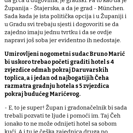
da grca u dugovima, je gradski. Pa to kao da je
Županija - Štajerska, a da je grad - München.
Sada kada je ista politička opcija i u Županiji i
u Gradu svi trebaju sjesti i dogovoriti se da
zajedno imaju jednu tvrtku i da se ovdje
napravi još soba jer evidentno ih nedostaje.
Umirovljeni nogometni sudac Bruno Marić
bi uskoro trebao početi graditi hotel s 4
zvjezdice odmah pokraj Daruvarskih
toplica, a i jedan od najbogatijih Čeha
razmatra gradnju hotela s 5 zvjezdica
pokraj budućeg Marićevog.
- E, to je super! Župan i gradonačelnik bi sada
trebali pozvati te ljude i pomoći im. Taj Čeh
ionako to ne može odnijeti hotel sa sobom
kući. A i tu je češka zajednica druga po