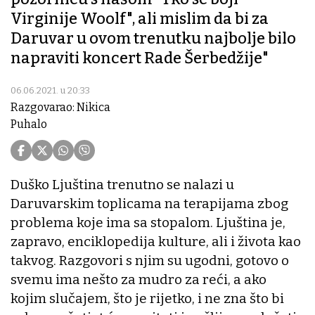
Virginije Woolf", ali mislim da bi za
Daruvar u ovom trenutku najbolje bilo
napraviti koncert Rade Šerbedžije"
06.06.2021. u 20:33
Razgovarao: Nikica
Puhalo
Duško Ljuština trenutno se nalazi u
Daruvarskim toplicama na terapijama zbog
problema koje ima sa stopalom. Ljuština je,
zapravo, enciklopedija kulture, ali i života kao
takvog. Razgovori s njim su ugodni, gotovo o
svemu ima nešto za mudro za reći, a ako
kojim slučajem, što je rijetko, i ne zna što bi