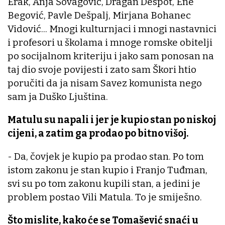
Erak, Anja Šovagović, Dragan Despot, Ene
Begović, Pavle Dešpalj, Mirjana Bohanec
Vidović... Mnogi kulturnjaci i mnogi nastavnici
i profesori u školama i mnoge romske obitelji
po socijalnom kriteriju i jako sam ponosan na
taj dio svoje povijesti i zato sam Škori htio
poručiti da ja nisam Savez komunista nego
sam ja Duško Ljuština.
Matulu su napali i jer je kupio stan po niskoj
cijeni, a zatim ga prodao po bitno višoj.
- Da, čovjek je kupio pa prodao stan. Po tom
istom zakonu je stan kupio i Franjo Tuđman,
svi su po tom zakonu kupili stan, a jedini je
problem postao Vili Matula. To je smiješno.
Što mislite, kako će se Tomašević snaći u