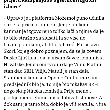
prljavu kampanju su uglavnom izgubili
izbore?
- Upravo je i platforma Možemo! puno učinila
da se ta priča promijeni. Jer je tijekom
kampanje izgovoreno toliko laži o njima da je
to bilo strašno za slušati. Ja se više ne
bavim politikom, ali htio bih reći Miroslavu
Škori, kojeg dobro poznajem, da se ja zovem
Duško Ljuština i da ja nisam Savez komunista
Hrvatske. Jer su oni tvrdili da je Viliju Matuli
stan dao SKH. Viliju Matuli je stan dala
Stambena komisija Općine Centar čiji sam
predsjednik bio ja. To nije bio nikakav SKH
nego skupštinska komisija. Prije mene i
poslije mene glumci nisu dobivali stanove. A
dok sam ja tamo bio, dobio je Vili Matula, Nina