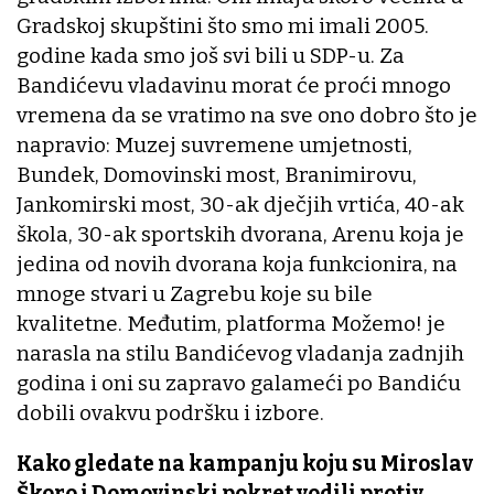
Gradskoj skupštini što smo mi imali 2005.
godine kada smo još svi bili u SDP-u. Za
Bandićevu vladavinu morat će proći mnogo
vremena da se vratimo na sve ono dobro što je
napravio: Muzej suvremene umjetnosti,
Bundek, Domovinski most, Branimirovu,
Jankomirski most, 30-ak dječjih vrtića, 40-ak
škola, 30-ak sportskih dvorana, Arenu koja je
jedina od novih dvorana koja funkcionira, na
mnoge stvari u Zagrebu koje su bile
kvalitetne. Međutim, platforma Možemo! je
narasla na stilu Bandićevog vladanja zadnjih
godina i oni su zapravo galameći po Bandiću
dobili ovakvu podršku i izbore.
Kako gledate na kampanju koju su Miroslav
Škoro i Domovinski pokret vodili protiv