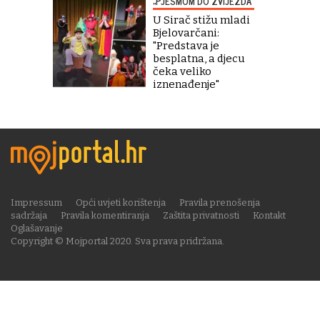
„PJESMOM DO ZVIJEZDA“
U Sirač stižu mladi
Bjelovarčani:
"Predstava je
besplatna, a djecu
čeka veliko
iznenađenje"
Impressum
Opći uvjeti korištenja
Pravila prenošenja
sadržaja
Pravila komentiranja
Zaštita privatnosti
Kontakt
Oglašavanje
Copyright © Mojportal 2020. Sva prava pridržana.