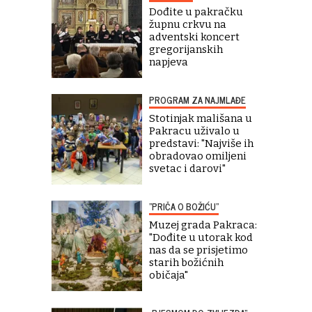
Dođite u pakračku
župnu crkvu na
adventski koncert
gregorijanskih
napjeva
PROGRAM ZA NAJMLAĐE
Stotinjak mališana u
Pakracu uživalo u
predstavi: "Najviše ih
obradovao omiljeni
svetac i darovi"
"PRIČA O BOŽIĆU"
Muzej grada Pakraca:
"Dođite u utorak kod
nas da se prisjetimo
starih božićnih
običaja"