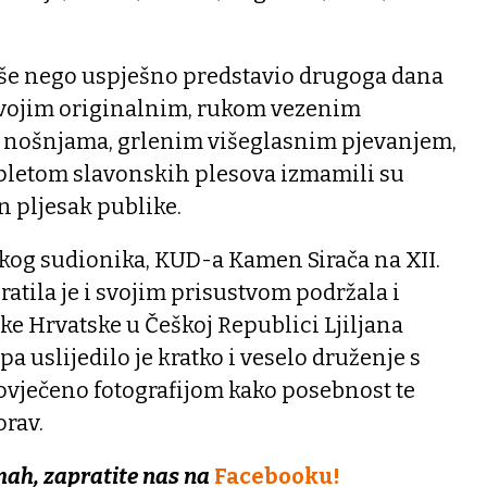
še nego uspješno predstavio drugoga dana
 Svojim originalnim, rukom vezenim
nošnjama, grlenim višeglasnim pjevanjem,
pletom slavonskih plesova izmamili su
 pljesak publike.
kog sudionika, KUD-a Kamen Sirača na XII.
ratila je i svojim prisustvom podržala i
e Hrvatske u Češkoj Republici Ljiljana
a uslijedilo je kratko i veselo druženje s
vječeno fotografijom kako posebnost te
orav.
mah, zapratite nas na
Facebooku!