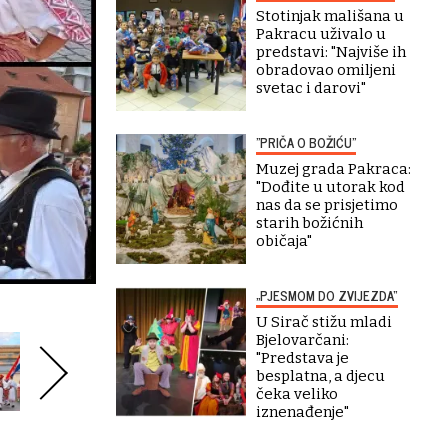
Stotinjak mališana u
Pakracu uživalo u
predstavi: "Najviše ih
obradovao omiljeni
svetac i darovi"
"PRIČA O BOŽIĆU"
Muzej grada Pakraca:
"Dođite u utorak kod
nas da se prisjetimo
starih božićnih
običaja"
„PJESMOM DO ZVIJEZDA“
U Sirač stižu mladi
Bjelovarčani:
"Predstava je
besplatna, a djecu
čeka veliko
iznenađenje"