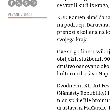
se vratili kući iz Prag
VEZANE VIJESTI
KUD Kamen Sirač danas
na području Daruvara i
prenosi s koljena na k
svojega kraja.
Ove su godine u svib
obilježili službenih 90
društvo osnovano oko 1
kulturno društvo Nap
Dvodnevni XII. Art Fes
(Náměsty Republiky) 15.
nisu spriječile brojnu
društava iz Mađarske, L