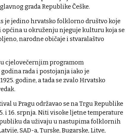
a, glavnog grada Republike Češke.
 je jedino hrvatsko folklorno društvo koje
 općina u okruženju njeguje kulturu koja se
oljeno, narodne običaje i stvaralaštvo
nju cjelovečernjim programom
 godina rada i postojanja iako je
925. godine, a tada se zvalo Hrvatsko
redak.
tival u Pragu održavao se na Trgu Republike
 i 16. srpnja. Niti visoke ljetne temperature
 publiku da uživaju u nastupima folklornih
atvije, SAD-a, Turske, Bugarske, Litve,