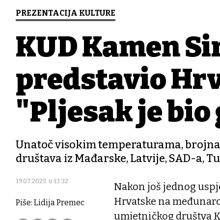
PREZENTACIJA KULTURE
KUD Kamen Sir
predstavio Hrv
"Pljesak je bi
Unatoč visokim temperaturama, brojna 
društava iz Mađarske, Latvije, SAD-a, Tu
19.07.2023. u 13:32
Nakon još jednog uspj
Hrvatske na međunarod
Piše: Lidija Premec
umjetničkog društva K