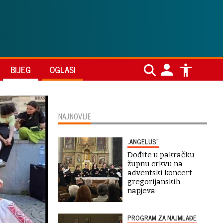
BIJEG
OGLASI
NAJNOVIJE
„ANGELUS“
Dođite u pakračku
župnu crkvu na
adventski koncert
gregorijanskih
napjeva
PROGRAM ZA NAJMLAĐE