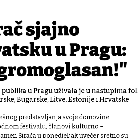
ač sjajno
atsku u Pragu:
o gromoglasan!"
publika u Pragu uživala je u nastupima fo
rske, Bugarske, Litve, Estonije i Hrvatske
ešnog predstavljanja svoje domovine
nom festivalu, članovi kulturno –
amen Sirača u ponedjeljak uvečer sretno su