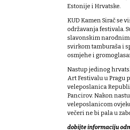
Estonije i Hrvatske.
KUD Kamen Sirač se vi
održavanja festivala.
slavonskim narodnim 
svirkom tamburaša i s
osmjehe i gromoglasan
Nastup jedinog hrvats
Art Festivalu u Pragu p
veleposlanica Republik
Pancirov. Nakon nastup
veleposlanicom ovjeko
večeri ne bi pala u zab
dobijte informaciju od