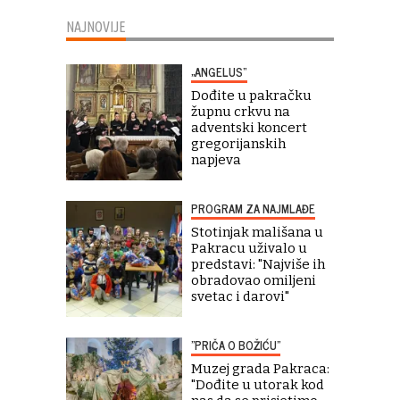
NAJNOVIJE
„ANGELUS“
Dođite u pakračku
župnu crkvu na
adventski koncert
gregorijanskih
napjeva
PROGRAM ZA NAJMLAĐE
Stotinjak mališana u
Pakracu uživalo u
predstavi: "Najviše ih
obradovao omiljeni
svetac i darovi"
"PRIČA O BOŽIĆU"
Muzej grada Pakraca:
"Dođite u utorak kod