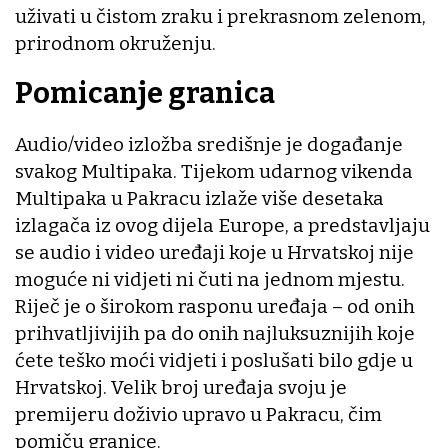
uživati u čistom zraku i prekrasnom zelenom,
prirodnom okruženju.
Pomicanje granica
Audio/video izložba središnje je događanje
svakog Multipaka. Tijekom udarnog vikenda
Multipaka u Pakracu izlaže više desetaka
izlagača iz ovog dijela Europe, a predstavljaju
se audio i video uređaji koje u Hrvatskoj nije
moguće ni vidjeti ni čuti na jednom mjestu.
Riječ je o širokom rasponu uređaja – od onih
prihvatljivijih pa do onih najluksuznijih koje
ćete teško moći vidjeti i poslušati bilo gdje u
Hrvatskoj. Velik broj uređaja svoju je
premijeru doživio upravo u Pakracu, čim
pomiču granice.