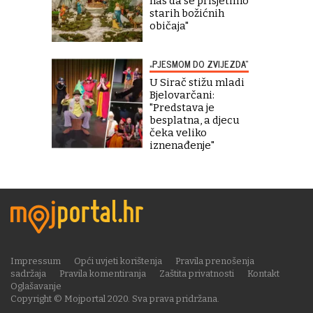
nas da se prisjetimo
starih božićnih
običaja"
„PJESMOM DO ZVIJEZDA“
U Sirač stižu mladi
Bjelovarčani:
"Predstava je
besplatna, a djecu
čeka veliko
iznenađenje"
Impressum
Opći uvjeti korištenja
Pravila prenošenja
sadržaja
Pravila komentiranja
Zaštita privatnosti
Kontakt
Oglašavanje
Copyright © Mojportal 2020. Sva prava pridržana.