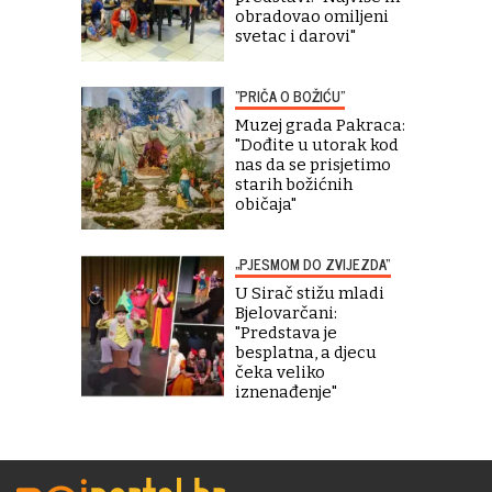
obradovao omiljeni
svetac i darovi"
"PRIČA O BOŽIĆU"
Muzej grada Pakraca:
"Dođite u utorak kod
nas da se prisjetimo
starih božićnih
običaja"
„PJESMOM DO ZVIJEZDA“
U Sirač stižu mladi
Bjelovarčani:
"Predstava je
besplatna, a djecu
čeka veliko
iznenađenje"