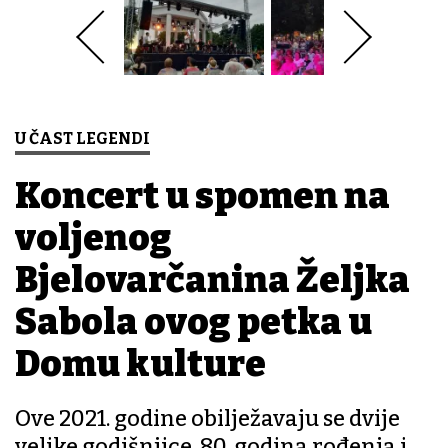
U ČAST LEGENDI
Koncert u spomen na
voljenog
Bjelovarčanina Željka
Sabola ovog petka u
Domu kulture
Ove 2021. godine obilježavaju se dvije
velike godišnjice, 80. godina rođenja i