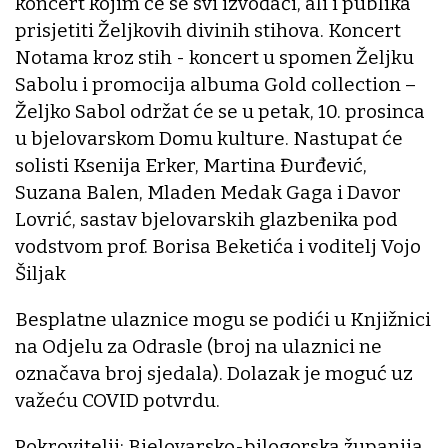
koncert kojim će se svi izvođači, ali i publika
prisjetiti Željkovih divinih stihova. Koncert
Notama kroz stih - koncert u spomen Željku
Sabolu i promocija albuma Gold collection –
Željko Sabol održat će se u petak, 10. prosinca
u bjelovarskom Domu kulture. Nastupat će
solisti Ksenija Erker, Martina Đurđević,
Suzana Balen, Mladen Medak Gaga i Davor
Lovrić, sastav bjelovarskih glazbenika pod
vodstvom prof. Borisa Beketića i voditelj Vojo
Šiljak
Besplatne ulaznice mogu se podići u Knjižnici
na Odjelu za Odrasle (broj na ulaznici ne
označava broj sjedala). Dolazak je moguć uz
važeću COVID potvrdu.
Pokrovitelji: Bjelovarsko-bilogorska županija,