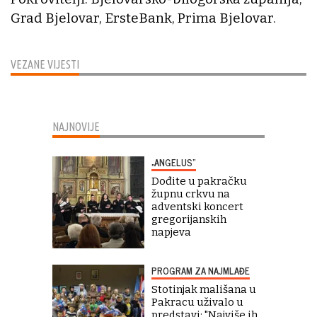
Grad Bjelovar, ErsteBank, Prima Bjelovar.
VEZANE VIJESTI
NAJNOVIJE
„ANGELUS“
Dođite u pakračku
župnu crkvu na
adventski koncert
gregorijanskih
napjeva
PROGRAM ZA NAJMLAĐE
Stotinjak mališana u
Pakracu uživalo u
predstavi: "Najviše ih