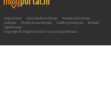
Impressum
Opći uvjeti korištenja
Pravila prenošenja
sadržaja
Pravila komentiranja
Zaštita privatnosti
Kontakt
Oglašavanje
Copyright © Mojportal 2020. Sva prava pridržana.