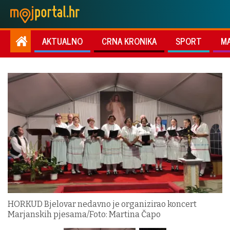
AKTUALNO
CRNA KRONIKA
SPORT
M
HORKUD Bjelovar nedavno je organizirao koncert
Marjanskih pjesama/Foto: Martina Čapo