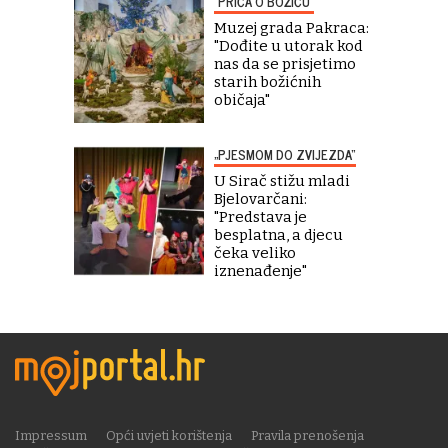
"PRIČA O BOŽIĆU"
Muzej grada Pakraca:
"Dođite u utorak kod
nas da se prisjetimo
starih božićnih
običaja"
„PJESMOM DO ZVIJEZDA“
U Sirač stižu mladi
Bjelovarčani:
"Predstava je
besplatna, a djecu
čeka veliko
iznenađenje"
Impressum
Opći uvjeti korištenja
Pravila prenošenja