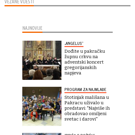
VEZANE VIJESTI
NAJNOVIJE
„ANGELUS“
Dođite u pakračku
župnu crkvu na
adventski koncert
gregorijanskih
napjeva
PROGRAM ZA NAJMLAĐE
Stotinjak mališana u
Pakracu uživalo u
predstavi: "Najviše ih
obradovao omiljeni
svetac i darovi"