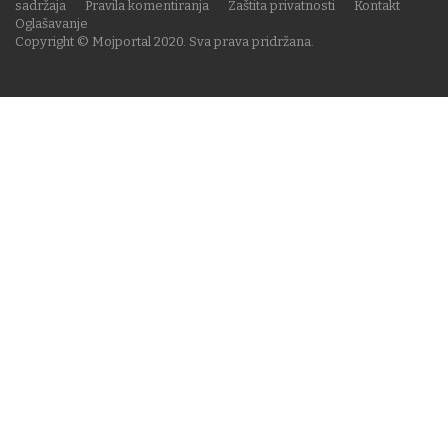
sadržaja
Pravila komentiranja
Zaštita privatnosti
Kontakt
Oglašavanje
Copyright © Mojportal 2020. Sva prava pridržana.