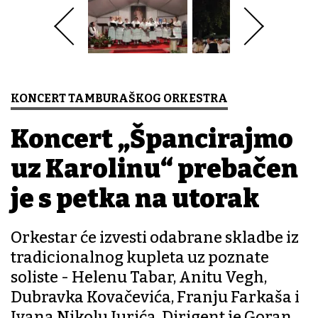
KONCERT TAMBURAŠKOG ORKESTRA
Koncert „Špancirajmo
uz Karolinu“ prebačen
je s petka na utorak
Orkestar će izvesti odabrane skladbe iz
tradicionalnog kupleta uz poznate
soliste - Helenu Tabar, Anitu Vegh,
Dubravka Kovačevića, Franju Farkaša i
Ivana Nikolu Jurića. Dirigent je Goran