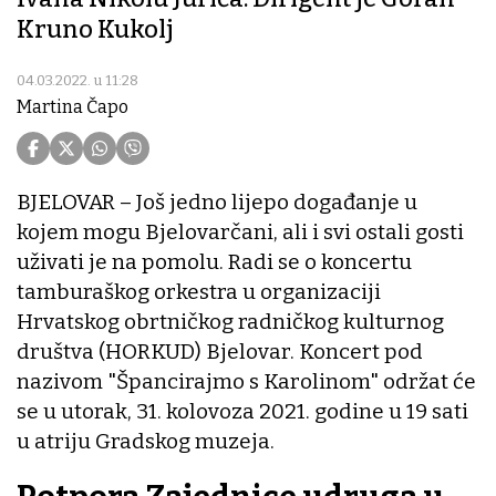
Kruno Kukolj
04.03.2022. u 11:28
Martina Čapo
BJELOVAR – Još jedno lijepo događanje u
kojem mogu Bjelovarčani, ali i svi ostali gosti
uživati je na pomolu. Radi se o koncertu
tamburaškog orkestra u organizaciji
Hrvatskog obrtničkog radničkog kulturnog
društva (HORKUD) Bjelovar. Koncert pod
nazivom "Špancirajmo s Karolinom" održat će
se u utorak, 31. kolovoza 2021. godine u 19 sati
u atriju Gradskog muzeja.