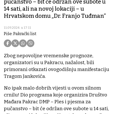
pučanstvo – bit će održan ove subote u
14 sati, ali na novoj lokaciji – u
Hrvatskom domu „Dr. Franjo Tuđman“
11.09.2024. u 17:11
Piše: Pakrački list
Zbog nepovoljne vremenske prognoze,
organizatori su u Pakracu, nažalost, bili
primorani otkazati ovogodišnju manifestaciju
Tragom Jankovića.
No ipak malo dobrih vijesti u ovom silnom
crnilu! Dio programa koje organizira Društvo
Mađara Pakrac DMP – Ples i pjesma za
pučanstvo – bit će održan ove subote u 14 sati,