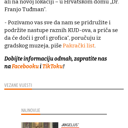
ali na novoj lokaciji – u Hrvatskom domu „Dr.
Franjo Tuđman“.
- Pozivamo vas sve da nam se pridružite i
podržite nastupe raznih KUD-ova, a priča se
da će doći i grof i grofica“, poručuju iz
gradskog muzeja, piše
Pakrački list
.
Dobijte informaciju odmah, zapratite nas
na
Facebooku
i
TikToku
!
VEZANE VIJESTI
NAJNOVIJE
„ANGELUS“