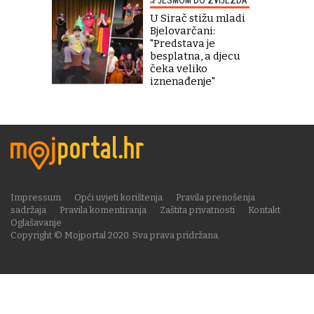
U Sirač stižu mladi
Bjelovarčani:
"Predstava je
besplatna, a djecu
čeka veliko
iznenađenje"
Impressum
Opći uvjeti korištenja
Pravila prenošenja
sadržaja
Pravila komentiranja
Zaštita privatnosti
Kontakt
Oglašavanje
Copyright © Mojportal 2020. Sva prava pridržana.