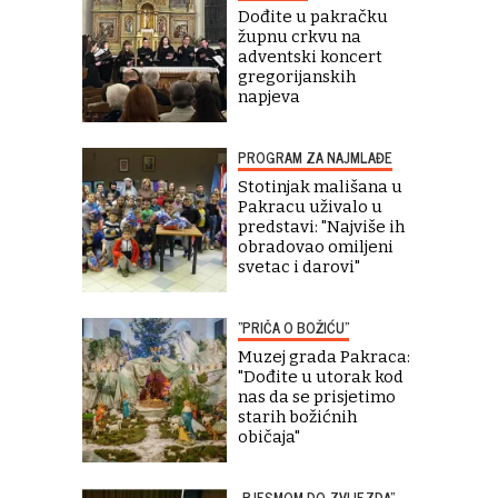
Dođite u pakračku
župnu crkvu na
adventski koncert
gregorijanskih
napjeva
PROGRAM ZA NAJMLAĐE
Stotinjak mališana u
Pakracu uživalo u
predstavi: "Najviše ih
obradovao omiljeni
svetac i darovi"
"PRIČA O BOŽIĆU"
Muzej grada Pakraca:
"Dođite u utorak kod
nas da se prisjetimo
starih božićnih
običaja"
„PJESMOM DO ZVIJEZDA“