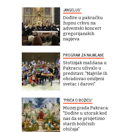
„ANGELUS“
Dođite u pakračku
župnu crkvu na
adventski koncert
gregorijanskih
napjeva
PROGRAM ZA NAJMLAĐE
Stotinjak mališana u
Pakracu uživalo u
predstavi: "Najviše ih
obradovao omiljeni
svetac i darovi"
"PRIČA O BOŽIĆU"
Muzej grada Pakraca:
"Dođite u utorak kod
nas da se prisjetimo
starih božićnih
običaja"