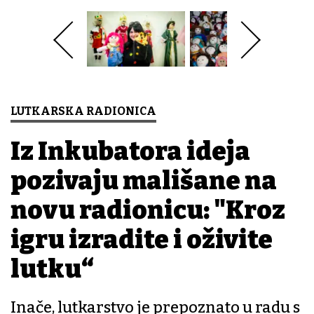
LUTKARSKA RADIONICA
Iz Inkubatora ideja
pozivaju mališane na
novu radionicu: "Kroz
igru izradite i oživite
lutku“
Inače, lutkarstvo je prepoznato u radu s