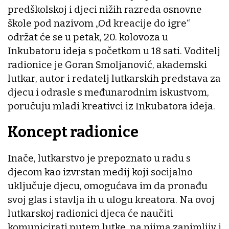
predškolskoj i djeci nižih razreda osnovne
škole pod nazivom „Od kreacije do igre“
održat će se u petak, 20. kolovoza u
Inkubatoru ideja s početkom u 18 sati. Voditelj
radionice je Goran Smoljanović, akademski
lutkar, autor i redatelj lutkarskih predstava za
djecu i odrasle s međunarodnim iskustvom,
poručuju mladi kreativci iz Inkubatora ideja.
Koncept radionice
Inače, lutkarstvo je prepoznato u radu s
djecom kao izvrstan medij koji socijalno
uključuje djecu, omogućava im da pronađu
svoj glas i stavlja ih u ulogu kreatora. Na ovoj
lutkarskoj radionici djeca će naučiti
komunicirati putem lutke, na njima zanimljiv i