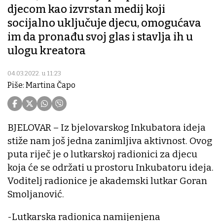
djecom kao izvrstan medij koji
socijalno uključuje djecu, omogućava
im da pronađu svoj glas i stavlja ih u
ulogu kreatora
04.03.2022. u 11:23
Piše: Martina Čapo
BJELOVAR – Iz bjelovarskog Inkubatora ideja
stiže nam još jedna zanimljiva aktivnost. Ovog
puta riječ je o lutkarskoj radionici za djecu
koja će se održati u prostoru Inkubatoru ideja.
Voditelj radionice je akademski lutkar Goran
Smoljanović.
-Lutkarska radionica namijenjena