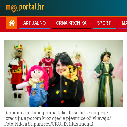
AKTUALNO
CRNA KRONIKA
SPORT
M
Radionica je koncipirana tako da se lutke najprije
izrađuju, a potom kroz dječje pjesmice oživljavaju/
Foto: Niksa Stipanicev/CROPIX (Ilustracija)