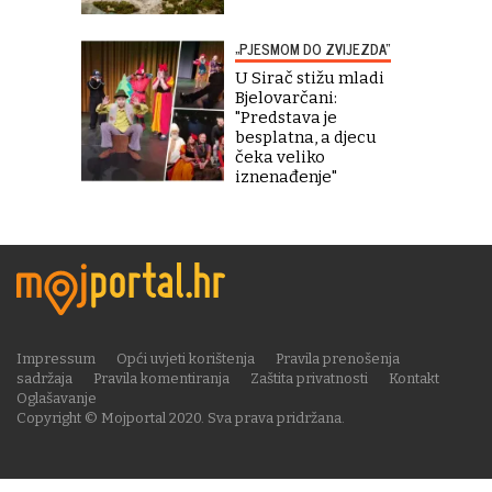
„PJESMOM DO ZVIJEZDA“
U Sirač stižu mladi
Bjelovarčani:
"Predstava je
besplatna, a djecu
čeka veliko
iznenađenje"
Impressum
Opći uvjeti korištenja
Pravila prenošenja
sadržaja
Pravila komentiranja
Zaštita privatnosti
Kontakt
Oglašavanje
Copyright © Mojportal 2020. Sva prava pridržana.