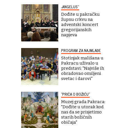
„ANGELUS“
Dođite u pakračku
župnu crkvu na
adventski koncert
gregorijanskih
napjeva
PROGRAM ZA NAJMLAĐE
Stotinjak mališana u
Pakracu uživalo u
predstavi: "Najviše ih
obradovao omiljeni
svetac i darovi"
"PRIČA O BOŽIĆU"
Muzej grada Pakraca:
"Dođite u utorak kod
nas da se prisjetimo
starih božićnih
običaja"