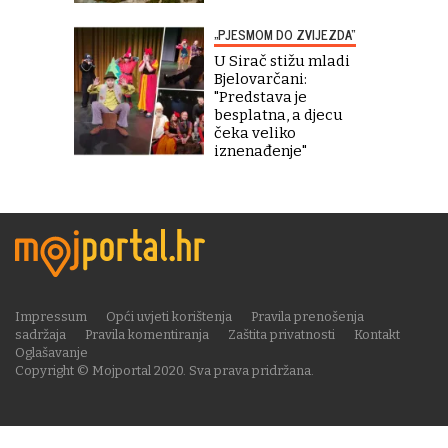
„PJESMOM DO ZVIJEZDA“
U Sirač stižu mladi
Bjelovarčani:
"Predstava je
besplatna, a djecu
čeka veliko
iznenađenje"
Impressum
Opći uvjeti korištenja
Pravila prenošenja
sadržaja
Pravila komentiranja
Zaštita privatnosti
Kontakt
Oglašavanje
Copyright © Mojportal 2020. Sva prava pridržana.