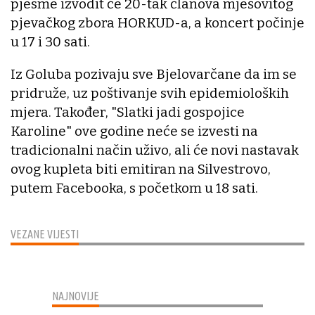
pjesme izvodit će 20-tak članova mješovitog
pjevačkog zbora HORKUD-a, a koncert počinje
u 17 i 30 sati.
Iz Goluba pozivaju sve Bjelovarčane da im se
pridruže, uz poštivanje svih epidemioloških
mjera. Također, "Slatki jadi gospojice
Karoline" ove godine neće se izvesti na
tradicionalni način uživo, ali će novi nastavak
ovog kupleta biti emitiran na Silvestrovo,
putem Facebooka, s početkom u 18 sati.
VEZANE VIJESTI
NAJNOVIJE