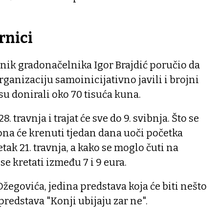
rnici
enik gradonačelnika Igor Brajdić poručio da
rganizaciju samoinicijativno javili i brojni
su donirali oko 70 tisuća kuna.
8. travnja i trajat će sve do 9. svibnja. Što se
 ona će krenuti tjedan dana uoči početka
tak 21. travnja, a kako se moglo čuti na
se kretati između 7 i 9 eura.
žegovića, jedina predstava koja će biti nešto
predstava "Konji ubijaju zar ne".