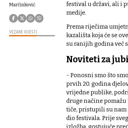
festival u državi, ali i
Marčinković
medije.
Prema riječima umjetn
VEZANE VIJESTI
kazališta koja će se o
su ranijih godina već 
Noviteti za jubi
- Ponosni smo što smo 
prvih 20. godina djelo
vrijedne publike, podrš
druge načine pomažu u 
tiče, pristupili su nam
dio festivala. Prije sve
izložba, gostujuće pre