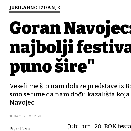
JUBILARNO IZDANJE
Goran Navojec: 
najbolji festiva
puno šire"
Veseli me što nam dolaze predstave iz Bo
smo se time da nam dođu kazališta koja s
Navojec
18.04.2023. u 12:50
Jubilarni 20. BOK festa
Piše: Deni