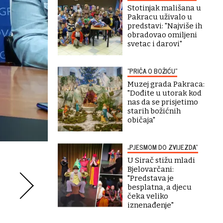
Stotinjak mališana u
Pakracu uživalo u
predstavi: "Najviše ih
obradovao omiljeni
svetac i darovi"
"PRIČA O BOŽIĆU"
Muzej grada Pakraca:
"Dođite u utorak kod
nas da se prisjetimo
starih božićnih
običaja"
„PJESMOM DO ZVIJEZDA“
U Sirač stižu mladi
Bjelovarčani:
"Predstava je
besplatna, a djecu
čeka veliko
iznenađenje"