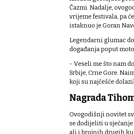
Čazmi. Nadalje, ovogo
vrijeme festivala, pa 
istaknuo je Goran Nav
Legendarni glumac doda
događanja poput moto 
- Veseli me što nam do
Srbije, Crne Gore. Nai
koji su najčešće dolazi
Nagrada Tihom
Ovogodišnji novitet sv
se dodijeliti u sjećanje
ali i brojnih drugih k