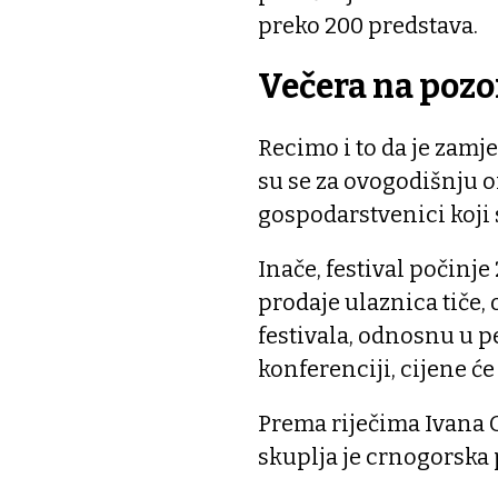
preko 200 predstava.
Večera na pozo
Recimo i to da je zamj
su se za ovogodišnju o
gospodarstvenici koji 
Inače, festival počinje 2
prodaje ulaznica tiče,
festivala, odnosnu u pe
konferenciji, cijene će 
Prema riječima Ivana O
skuplja je crnogorska 