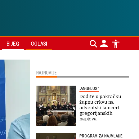
BIJEG
OGLASI
NAJNOVIJE
„ANGELUS“
Dođite u pakračku
župnu crkvu na
adventski koncert
gregorijanskih
napjeva
PROGRAM ZA NAJMLAĐE