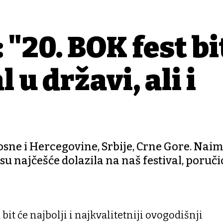
"20. BOK fest bi
l u državi, ali i
sne i Hercegovine, Srbije, Crne Gore. Naime
u najčešće dolazila na naš festival, poruči
 bit će najbolji i najkvalitetniji ovogodišnji