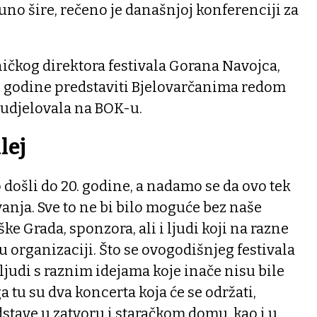
 puno šire, rečeno je današnjoj konferenciji za
ičkog direktora festivala Gorana Navojca,
ve godine predstaviti Bjelovarčanima redom
sudjelovala na BOK-u.
lej
došli do 20. godine, a nadamo se da ovo tek
vanja. Sve to ne bi bilo moguće bez naše
ke Grada, sponzora, ali i ljudi koji na razne
organizaciji. Što se ovogodišnjeg festivala
 ljudi s raznim idejama koje inače nisu bile
ga tu su dva koncerta koja će se održati,
dstave u zatvoru i staračkom domu, kao i u