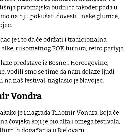
dišnja prvomajska budnica također pada u
ćemo na nju pokušati dovesti i neke glumce,
ojec.
o je i to da će održati i tradicionalna
alke, rukometnog BOK turnira, retro partyja.
laze predstave iz Bosne i Hercegovine,
me, vodili smo se time da nam dolaze ljudi
li na naš festival, naglasio je Navojec.
ir Vondra
akako je i nagrada Tihomir Vondra, koja će
 na čovjeka koji je bio alfa i omega festivala,
ulturnih događanja u Bjelovaru.