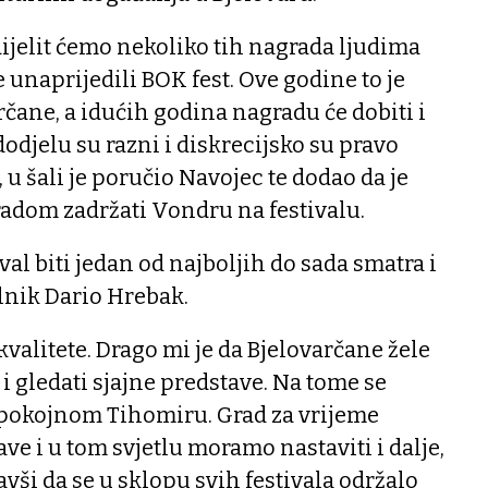
dijelit ćemo nekoliko tih nagrada ljudima
 unaprijedili BOK fest. Ove godine to je
rčane, a idućih godina nagradu će dobiti i
 dodjelu su razni i diskrecijsko su pravo
u šali je poručio Navojec te dodao da je
radom zadržati Vondru na festivalu.
val biti jedan od najboljih do sada smatra i
lnik Dario Hrebak.
kvalitete. Drago mi je da Bjelovarčane žele
i gledati sjajne predstave. Na tome se
pokojnom Tihomiru. Grad za vrijeme
tave i u tom svjetlu moramo nastaviti i dalje,
vši da se u sklopu svih festivala održalo