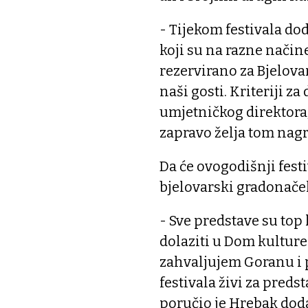
- Tijekom festivala do
koji su na razne načine
rezervirano za Bjelova
naši gosti. Kriteriji za
umjetničkog direktora, 
zapravo želja tom nag
Da će ovogodišnji festi
bjelovarski gradonače
- Sve predstave su top 
dolaziti u Dom kulture 
zahvaljujem Goranu i 
festivala živi za preds
poručio je Hrebak doda