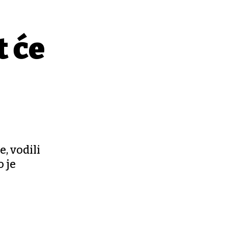
t će
, vodili
o je