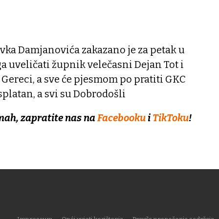
avka Damjanovića zakazano je za petak u
 ga uveličati župnik velečasni Dejan Tot i
Gereci, a sve će pjesmom po pratiti GKC
splatan, a svi su Dobrodošli
mah, zapratite nas na
Facebooku
i
TikToku
!