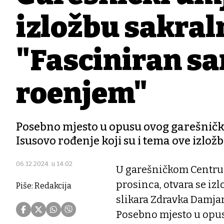
izložbu sakral
"Fasciniran s
rođenjem"
Posebno mjesto u opusu ovog garešničk
Isusovo rođenje koji su i tema ove izlož
06.12.2024. u 14:02
U garešničkom Centru z
prosinca, otvara se i
Piše: Redakcija
slikara Zdravka Damjano
Posebno mjesto u opu