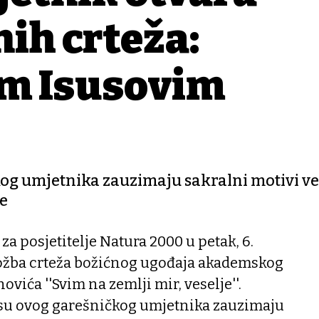
nih crteža:
am Isusovim
og umjetnika zauzimaju sakralni motivi ve
be
a posjetitelje Natura 2000 u petak, 6.
zložba crteža božićnog ugođaja akademskog
vića ''Svim na zemlji mir, veselje''.
su ovog garešničkog umjetnika zauzimaju