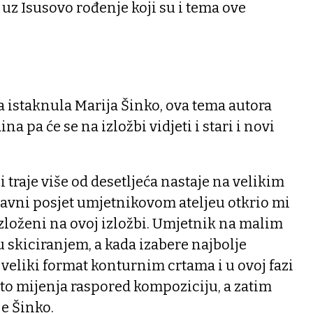
 uz Isusovo rođenje koji su i tema ove
ba istaknula Marija Šinko, ova tema autora
a pa će se na izložbi vidjeti i stari i novi
ji traje više od desetljeća nastaje na velikim
avni posjet umjetnikovom ateljeu otkrio mi
 izloženi na ovoj izložbi. Umjetnik na malim
u skiciranjem, a kada izabere najbolje
 veliki format konturnim crtama i u ovoj fazi
esto mijenja raspored kompoziciju, a zatim
je Šinko.