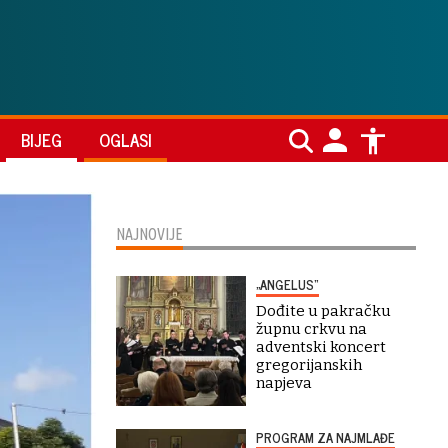
BIJEG
OGLASI
NAJNOVIJE
„ANGELUS“
Dođite u pakračku
župnu crkvu na
adventski koncert
gregorijanskih
napjeva
PROGRAM ZA NAJMLAĐE