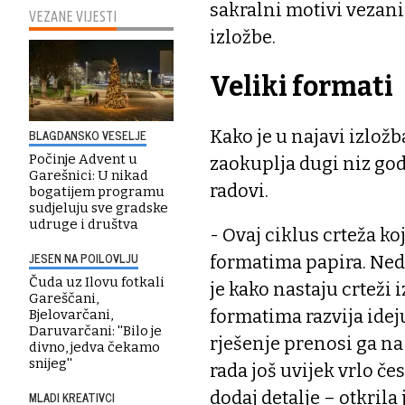
sakralni motivi vezani
VEZANE VIJESTI
izložbe.
Veliki formati
Kako je u najavi izlož
BLAGDANSKO VESELJE
Počinje Advent u
zaokuplja dugi niz godin
Garešnici: U nikad
radovi.
bogatijem programu
sudjeluju sve gradske
udruge i društva
- Ovaj ciklus crteža ko
JESEN NA POILOVLJU
formatima papira. Ned
Čuda uz Ilovu fotkali
je kako nastaju crteži
Gareščani,
formatima razvija idej
Bjelovarčani,
Daruvarčani: ''Bilo je
rješenje prenosi ga na
divno, jedva čekamo
snijeg''
rada još uvijek vrlo č
dodaj detalje – otkrila 
MLADI KREATIVCI