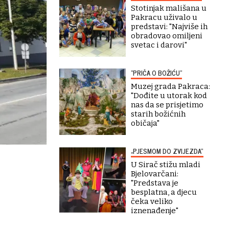
Stotinjak mališana u
Pakracu uživalo u
predstavi: "Najviše ih
obradovao omiljeni
svetac i darovi"
"PRIČA O BOŽIĆU"
Muzej grada Pakraca:
"Dođite u utorak kod
nas da se prisjetimo
starih božićnih
običaja"
„PJESMOM DO ZVIJEZDA“
U Sirač stižu mladi
Bjelovarčani:
"Predstava je
besplatna, a djecu
čeka veliko
iznenađenje"