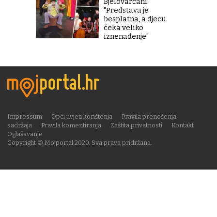
Bjelovarčani:
"Predstava je
besplatna, a djecu
čeka veliko
iznenađenje"
Impressum
Opći uvjeti korištenja
Pravila prenošenja
sadržaja
Pravila komentiranja
Zaštita privatnosti
Kontakt
Oglašavanje
Copyright © Mojportal 2020. Sva prava pridržana.