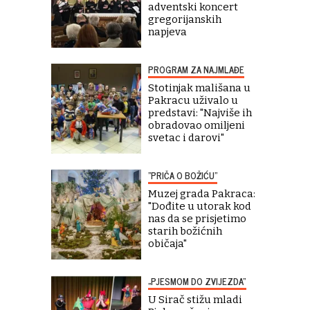
adventski koncert
gregorijanskih
napjeva
PROGRAM ZA NAJMLAĐE
Stotinjak mališana u
Pakracu uživalo u
predstavi: "Najviše ih
obradovao omiljeni
svetac i darovi"
"PRIČA O BOŽIĆU"
Muzej grada Pakraca:
"Dođite u utorak kod
nas da se prisjetimo
starih božićnih
običaja"
„PJESMOM DO ZVIJEZDA“
U Sirač stižu mladi