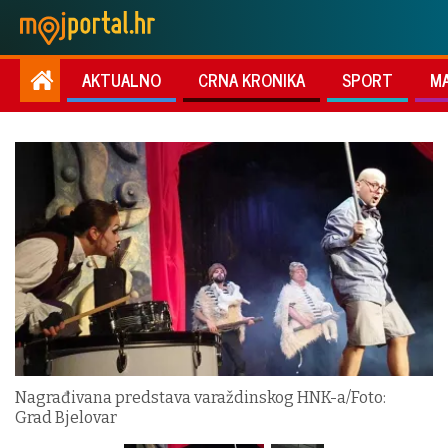
AKTUALNO
CRNA KRONIKA
SPORT
M
Nagrađivana predstava varaždinskog HNK-a/Foto:
Grad Bjelovar