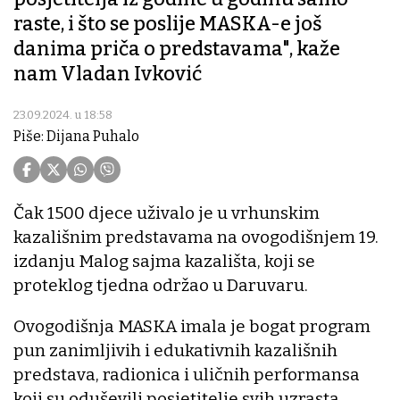
raste, i što se poslije MASKA-e još
danima priča o predstavama", kaže
nam Vladan Ivković
23.09.2024. u 18:58
Piše: Dijana Puhalo
Čak 1500 djece uživalo je u vrhunskim
kazališnim predstavama na ovogodišnjem 19.
izdanju Malog sajma kazališta, koji se
proteklog tjedna održao u Daruvaru.
Ovogodišnja MASKA imala je bogat program
pun zanimljivih i edukativnih kazališnih
predstava, radionica i uličnih performansa
koji su oduševili posjetitelje svih uzrasta.