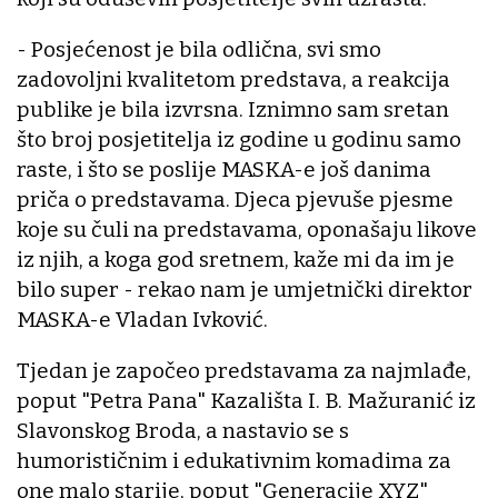
- Posjećenost je bila odlična, svi smo
zadovoljni kvalitetom predstava, a reakcija
publike je bila izvrsna. Iznimno sam sretan
što broj posjetitelja iz godine u godinu samo
raste, i što se poslije MASKA-e još danima
priča o predstavama. Djeca pjevuše pjesme
koje su čuli na predstavama, oponašaju likove
iz njih, a koga god sretnem, kaže mi da im je
bilo super - rekao nam je umjetnički direktor
MASKA-e Vladan Ivković.
Tjedan je započeo predstavama za najmlađe,
poput "Petra Pana" Kazališta I. B. Mažuranić iz
Slavonskog Broda, a nastavio se s
humorističnim i edukativnim komadima za
one malo starije, poput "Generacije XYZ"