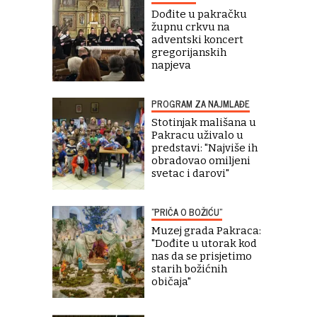
Dođite u pakračku
župnu crkvu na
adventski koncert
gregorijanskih
napjeva
PROGRAM ZA NAJMLAĐE
Stotinjak mališana u
Pakracu uživalo u
predstavi: "Najviše ih
obradovao omiljeni
svetac i darovi"
"PRIČA O BOŽIĆU"
Muzej grada Pakraca:
"Dođite u utorak kod
nas da se prisjetimo
starih božićnih
običaja"