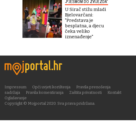
„PJESMOM DO ZVIJEZDA“
U Sirač stižu mladi
Bjelovarčani:
"Predstava je
besplatna, a djecu
čeka veliko
iznenađenje"
Impressum
Opći uvjeti korištenja
Pravila prenošenja
sadržaja
Pravila komentiranja
Zaštita privatnosti
Kontakt
Oglašavanje
Copyright © Mojportal 2020. Sva prava pridržana.