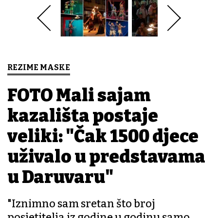
REZIME MASKE
FOTO Mali sajam
kazališta postaje
veliki: "Čak 1500 djece
uživalo u predstavama
u Daruvaru"
"Iznimno sam sretan što broj
posjetitelja iz godine u godinu samo