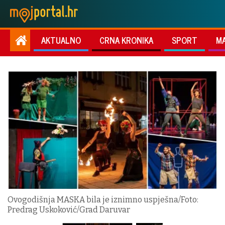
AKTUALNO
CRNA KRONIKA
SPORT
M
Ovogodišnja MASKA bila je iznimno uspješna/Foto:
Predrag Uskoković/Grad Daruvar