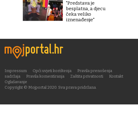
"Predstava je
besplatna, a djecu
čeka veliko
iznenađenje"
Impressum
Opći uvjeti korištenja
Pravila prenošenja
sadržaja
Pravila komentiranja
Zaštita privatnosti
Kontakt
Oglašavanje
Copyright © Mojportal 2020. Sva prava pridržana.