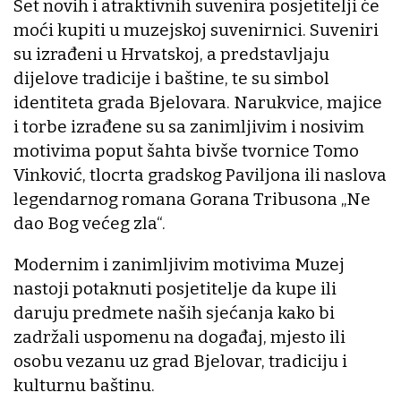
Set novih i atraktivnih suvenira posjetitelji će
moći kupiti u muzejskoj suvenirnici. Suveniri
su izrađeni u Hrvatskoj, a predstavljaju
dijelove tradicije i baštine, te su simbol
identiteta grada Bjelovara. Narukvice, majice
i torbe izrađene su sa zanimljivim i nosivim
motivima poput šahta bivše tvornice Tomo
Vinković, tlocrta gradskog Paviljona ili naslova
legendarnog romana Gorana Tribusona „Ne
dao Bog većeg zla“.
Modernim i zanimljivim motivima Muzej
nastoji potaknuti posjetitelje da kupe ili
daruju predmete naših sjećanja kako bi
zadržali uspomenu na događaj, mjesto ili
osobu vezanu uz grad Bjelovar, tradiciju i
kulturnu baštinu.