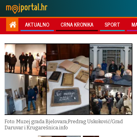
AKTUALNO
CRNA KRONIKA
SPORT
M
Foto: Muzej grada Bjelovara;Predrag Uskoković/Grad
Daruvar i Krugarešnica.info