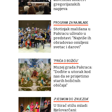
gregorijanskih
napjeva
PROGRAM ZA NAJMLAĐE
Stotinjak mališana u
Pakracu uživalo u
predstavi: "Najviše ih
obradovao omiljeni
svetac i darovi"
"PRIČA O BOŽIĆU"
Muzej grada Pakraca:
"Dođite u utorak kod
nas da se prisjetimo
starih božićnih
običaja"
„PJESMOM DO ZVIJEZDA“
U Sirač stižu mladi
Bjelovarčani: