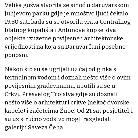
Velika gužva stvorila se sinoć u daruvarskom
Julijevom parku gdje je mnoštvo ljudi čekalo
19.30 sati kada su se otvorila vrata Centralnog
blatnog kupališta i Antunove kupke, dva
objekta izuzetne povijesne i arhitektonske
vrijednosti na koja su Daruvarčani posebno
ponosni.
Nakon što su se ugrijali uz čaj od ginka s
termalnom vodom i doznali nešto više o ovim
povijesnim građevinama, uputili su se u
Crkvu Presvetog Trojstva gdje su doznali
nešto više o arhitekturi crkve (nekoć dvorske
kapele) i začetcima Župe. Od 21 sat posjetitelji
su uz stručno vodstvo mogli razgledati i
galeriju Saveza Čeha.