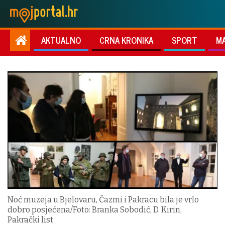
AKTUALNO
CRNA KRONIKA
SPORT
M
Noć muzeja u Bjelovaru, Čazmi i Pakracu bila je vrlo
dobro posjećena/Foto: Branka Sobodić, D. Kirin,
Pakrački list