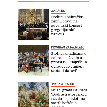
„ANGELUS“
Dođite u pakračku
župnu crkvu na
adventski koncert
gregorijanskih
napjeva
PROGRAM ZA NAJMLAĐE
Stotinjak mališana u
Pakracu uživalo u
predstavi: "Najviše ih
obradovao omiljeni
svetac i darovi"
"PRIČA O BOŽIĆU"
Muzej grada Pakraca:
"Dođite u utorak kod
nas da se prisjetimo
starih božićnih