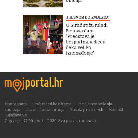
običaja"
„PJESMOM DO ZVIJEZDA“
U Sirač stižu mladi
Bjelovarčani:
"Predstava je
besplatna, a djecu
čeka veliko
iznenađenje"
Impressum
Opći uvjeti korištenja
Pravila prenošenja
sadržaja
Pravila komentiranja
Zaštita privatnosti
Kontakt
Oglašavanje
Copyright © Mojportal 2020. Sva prava pridržana.