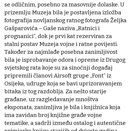
se odličnim, posebno za masovnije dolaske. U
prizemlju Muzeja bila je postavljena izložba
fotografija novljanskog ratnog fotografa Željka
Gašparovića – Gaše naziva „Ratnici i
prognanici“, dok je prvi kat rezerviran za
stalni postav Muzeja vojne i ratne povijesti.
Također za najmlađe posebna zanimljivost
bila je isprobavanje odora i opreme iz Drugog
svjetskog rata koje su za sinoćnji događaj
pripremili članovi Airsoft grupe „Font“ iz
Osijeka, udruge koja se bavi uprizoravanjem
bitaka iz tog razdoblja. Za nešto starije
građane, uz razgledavanje mnoštva
eksponata, zanimljiva je bila i knjižnica koja
ima zavidan broj knjižne građe vojne
tematike, a sadrži između ostalog i autentične
primjerke knjiga starijih od dvjesto godina.