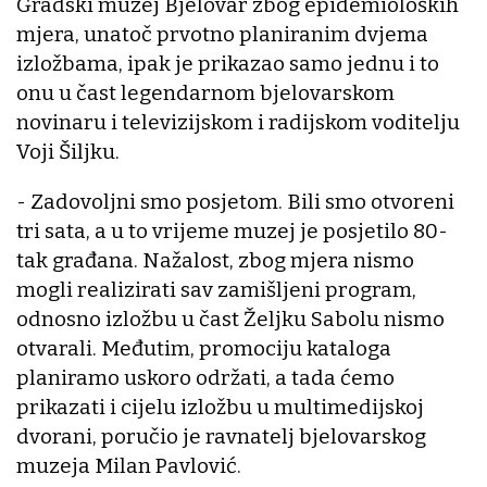
Gradski muzej Bjelovar zbog epidemioloških
mjera, unatoč prvotno planiranim dvjema
izložbama, ipak je prikazao samo jednu i to
onu u čast legendarnom bjelovarskom
novinaru i televizijskom i radijskom voditelju
Voji Šiljku.
- Zadovoljni smo posjetom. Bili smo otvoreni
tri sata, a u to vrijeme muzej je posjetilo 80-
tak građana. Nažalost, zbog mjera nismo
mogli realizirati sav zamišljeni program,
odnosno izložbu u čast Željku Sabolu nismo
otvarali. Međutim, promociju kataloga
planiramo uskoro održati, a tada ćemo
prikazati i cijelu izložbu u multimedijskoj
dvorani, poručio je ravnatelj bjelovarskog
muzeja Milan Pavlović.