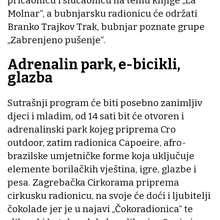
pričaonicu i slučaonicu na temu knjige „La
Molnar“, a bubnjarsku radionicu će održati
Branko Trajkov Trak, bubnjar poznate grupe
„Zabrenjeno pušenje“.
Adrenalin park, e-bicikli,
glazba
Sutrašnji program će biti posebno zanimljiv
djeci i mladim, od 14 sati bit će otvoren i
adrenalinski park kojeg priprema Cro
outdoor, zatim radionica Capoeire, afro-
brazilske umjetničke forme koja uključuje
elemente borilačkih vještina, igre, glazbe i
pesa. Zagrebačka Cirkorama priprema
cirkusku radionicu, na svoje će doći i ljubitelji
čokolade jer je u najavi „Čokoradionica“ te