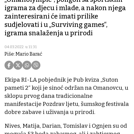
igrama za djecu i mlade, a nakon njega
zainteresirani će imati prilike
sudjelovati i u „Surviving games“,
igrama snalaženja u prirodi
04.03.2022. u 11:31
Piše: Mario Barać
Ekipa RI-LA pobjednik je Pub kviza „Suton
pameti 2“ koji je sinoć održan na Omanovcu, u
sklopu prvog dana tradicionalne
manifestacije Pozdrav ljetu, šumskog festivala
dobre zabave i uživanja u prirodi.
Nives, Matija, Darian, Tomislav i Ognjen su od
moguća 53 boda zabavnog, ali i zahtjevnog