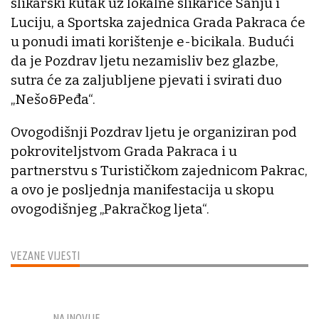
slikarski kutak uz lokalne slikarice Sanju i
Luciju, a Sportska zajednica Grada Pakraca će
u ponudi imati korištenje e-bicikala. Budući
da je Pozdrav ljetu nezamisliv bez glazbe,
sutra će za zaljubljene pjevati i svirati duo
„Nešo&Peđa“.
Ovogodišnji Pozdrav ljetu je organiziran pod
pokroviteljstvom Grada Pakraca i u
partnerstvu s Turističkom zajednicom Pakrac,
a ovo je posljednja manifestacija u skopu
ovogodišnjeg „Pakračkog ljeta“.
VEZANE VIJESTI
NAJNOVIJE