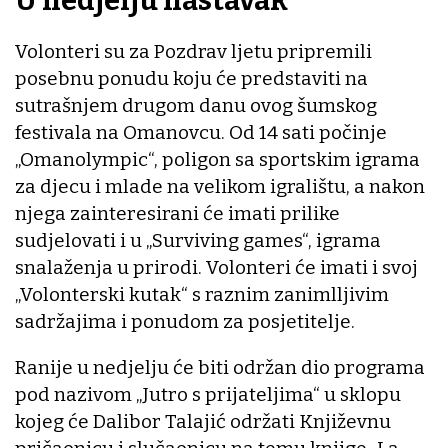
U nedjelju nastavak
Volonteri su za Pozdrav ljetu pripremili
posebnu ponudu koju će predstaviti na
sutrašnjem drugom danu ovog šumskog
festivala na Omanovcu. Od 14 sati počinje
„Omanolympic“, poligon sa sportskim igrama
za djecu i mlade na velikom igralištu, a nakon
njega zainteresirani će imati prilike
sudjelovati i u „Surviving games“, igrama
snalaženja u prirodi. Volonteri će imati i svoj
„Volonterski kutak“ s raznim zanimlljivim
sadržajima i ponudom za posjetitelje.
Ranije u nedjelju će biti održan dio programa
pod nazivom „Jutro s prijateljima“ u sklopu
kojeg će Dalibor Talajić održati Književnu