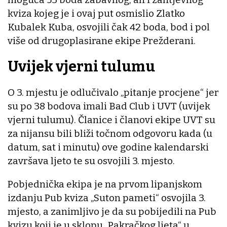
kviza kojeg je i ovaj put osmislio Zlatko
Kubalek Kuba, osvojili čak 42 boda, bod i pol
više od drugoplasirane ekipe Prežderani.
Uvijek vjerni tulumu
O 3. mjestu je odlučivalo „pitanje procjene“ jer
su po 38 bodova imali Bad Club i UVT (uvijek
vjerni tulumu). Članice i članovi ekipe UVT su
za nijansu bili bliži točnom odgovoru kada (u
datum, sat i minutu) ove godine kalendarski
završava ljeto te su osvojili 3. mjesto.
Pobjednička ekipa je na prvom lipanjskom
izdanju Pub kviza „Suton pameti“ osvojila 3.
mjesto, a zanimljivo je da su pobijedili na Pub
kvizu koji je u sklopu „Pakračkog ljeta“ u