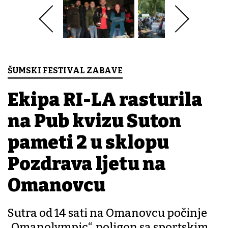
ŠUMSKI FESTIVAL ZABAVE
Ekipa RI-LA rasturila
na Pub kvizu Suton
pameti 2 u sklopu
Pozdrava ljetu na
Omanovcu
Sutra od 14 sati na Omanovcu počinje
„Omanolympic“, poligon sa sportskim