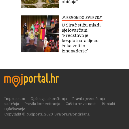
običaja"
„PJESMOM DO ZVIJEZDA“
U Sirač stižu mladi
Bjelovarčani:
"Predstava je
besplatna, a djecu
čeka veliko
iznenađenje"
Impressum
Opći uvjeti korištenja
Pravila prenošenja
sadržaja
Pravila komentiranja
Zaštita privatnosti
Kontakt
Oglašavanje
Copyright © Mojportal 2020. Sva prava pridržana.