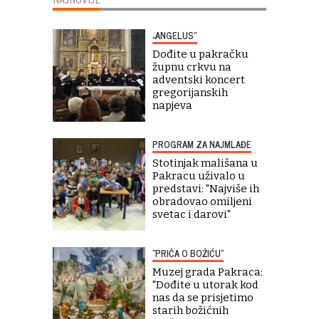
„ANGELUS“
Dođite u pakračku
župnu crkvu na
adventski koncert
gregorijanskih
napjeva
PROGRAM ZA NAJMLAĐE
Stotinjak mališana u
Pakracu uživalo u
predstavi: "Najviše ih
obradovao omiljeni
svetac i darovi"
"PRIČA O BOŽIĆU"
Muzej grada Pakraca:
"Dođite u utorak kod
nas da se prisjetimo
starih božićnih