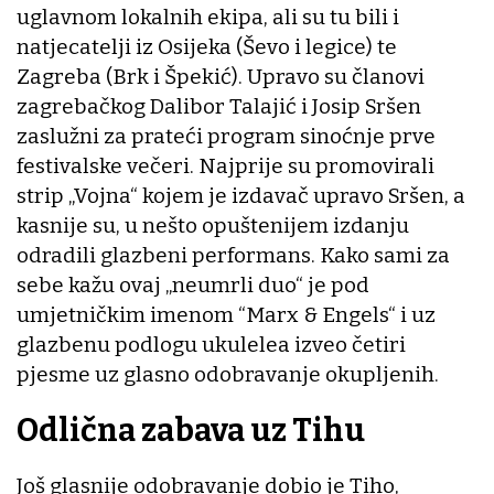
uglavnom lokalnih ekipa, ali su tu bili i
natjecatelji iz Osijeka (Ševo i legice) te
Zagreba (Brk i Špekić). Upravo su članovi
zagrebačkog Dalibor Talajić i Josip Sršen
zaslužni za prateći program sinoćnje prve
festivalske večeri. Najprije su promovirali
strip „Vojna“ kojem je izdavač upravo Sršen, a
kasnije su, u nešto opuštenijem izdanju
odradili glazbeni performans. Kako sami za
sebe kažu ovaj „neumrli duo“ je pod
umjetničkim imenom “Marx & Engels“ i uz
glazbenu podlogu ukulelea izveo četiri
pjesme uz glasno odobravanje okupljenih.
Odlična zabava uz Tihu
Još glasnije odobravanje dobio je Tiho,