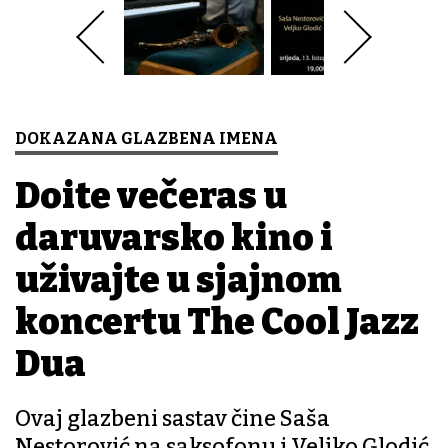
DOKAZANA GLAZBENA IMENA
Dođite večeras u
daruvarsko kino i
uživajte u sjajnom
koncertu The Cool Jazz
Dua
Ovaj glazbeni sastav čine Saša
Nestorović na saksofonu i Veljko Glodić