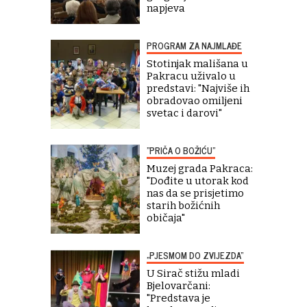
napjeva
PROGRAM ZA NAJMLAĐE
Stotinjak mališana u
Pakracu uživalo u
predstavi: "Najviše ih
obradovao omiljeni
svetac i darovi"
"PRIČA O BOŽIĆU"
Muzej grada Pakraca:
"Dođite u utorak kod
nas da se prisjetimo
starih božićnih
običaja"
„PJESMOM DO ZVIJEZDA“
U Sirač stižu mladi
Bjelovarčani:
"Predstava je