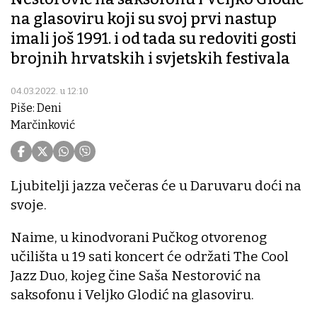
na glasoviru koji su svoj prvi nastup
imali još 1991. i od tada su redoviti gosti
brojnih hrvatskih i svjetskih festivala
04.03.2022. u 12:10
Piše: Deni
Marčinković
Ljubitelji jazza večeras će u Daruvaru doći na
svoje.
Naime, u kinodvorani Pučkog otvorenog
učilišta u 19 sati koncert će održati The Cool
Jazz Duo, kojeg čine Saša Nestorović na
saksofonu i Veljko Glodić na glasoviru.