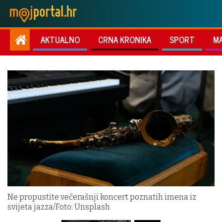
AKTUALNO
CRNA KRONIKA
SPORT
M
Ne propustite večerašnji koncert poznatih imena iz
svijeta jazza/Foto: Unsplash