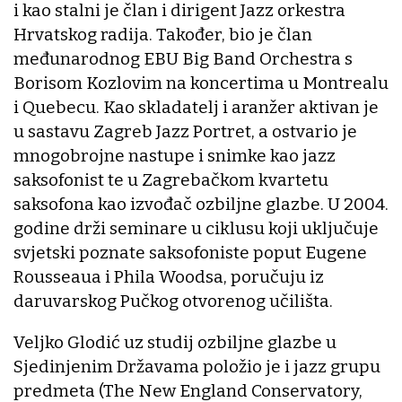
i kao stalni je član i dirigent Jazz orkestra
Hrvatskog radija. Također, bio je član
međunarodnog EBU Big Band Orchestra s
Borisom Kozlovim na koncertima u Montrealu
i Quebecu. Kao skladatelj i aranžer aktivan je
u sastavu Zagreb Jazz Portret, a ostvario je
mnogobrojne nastupe i snimke kao jazz
saksofonist te u Zagrebačkom kvartetu
saksofona kao izvođač ozbiljne glazbe. U 2004.
godine drži seminare u ciklusu koji uključuje
svjetski poznate saksofoniste poput Eugene
Rousseaua i Phila Woodsa, poručuju iz
daruvarskog Pučkog otvorenog učilišta.
Veljko Glodić uz studij ozbiljne glazbe u
Sjedinjenim Državama položio je i jazz grupu
predmeta (The New England Conservatory,