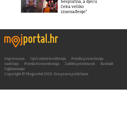
besplatna, a djecu
čeka veliko
iznenađenje"
Impressum
Opći uvjeti korištenja
Pravila prenošenja
sadržaja
Pravila komentiranja
Zaštita privatnosti
Kontakt
Oglašavanje
Copyright © Mojportal 2020. Sva prava pridržana.