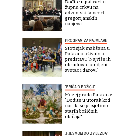
Dođite u pakračku
župnu crkvu na
adventski koncert
gregorijanskih
napjeva
PROGRAM ZA NAJMLAĐE
Stotinjak mališana u
Pakracu uživalo u
predstavi: "Najviše ih
obradovao omiljeni
svetac i darovi"
"PRIČA O BOŽIĆU"
Muzej grada Pakraca:
"Dođite u utorak kod
nas da se prisjetimo
starih božićnih
običaja"
„PJESMOM DO ZVIJEZDA“