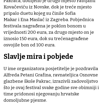
Pakraca, dodijelio je drugo mjesto Fabijanu
Kovačeviću iz Novske, dok je treće mjesto
pripalo duetu kojeg su činile Sofia
Makar i Ena Maslać iz Zagreba. Pobjednica
festivala nagrađena je poklon bonom u
vrijednosti 200 eura, za drugo mjesto on je
iznosio 150 eura, dok su trećenagrađene
osvojile bon od 100 eura.
Slavlje mira i pobjede
U ime organizatora posjetitelje je pozdravila
Alfreda Petani Grafina, ravnateljica Osnovne
glazbene škole Pakrac, izrazivši zadovoljstvo
što je ovaj festival svake godine sve obimniji i
time pridonosi njegovanju hrvatske
domoljubne pjesme.