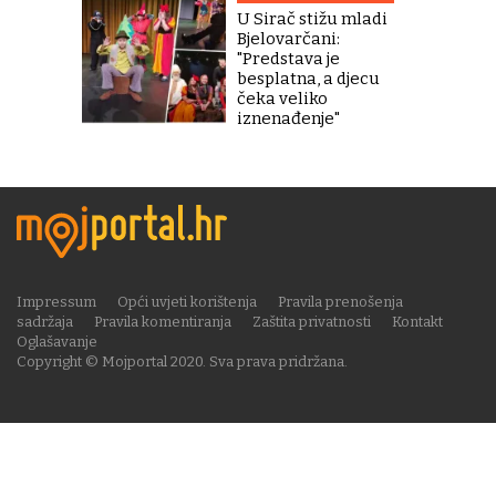
U Sirač stižu mladi
Bjelovarčani:
"Predstava je
besplatna, a djecu
čeka veliko
iznenađenje"
Impressum
Opći uvjeti korištenja
Pravila prenošenja
sadržaja
Pravila komentiranja
Zaštita privatnosti
Kontakt
Oglašavanje
Copyright © Mojportal 2020. Sva prava pridržana.