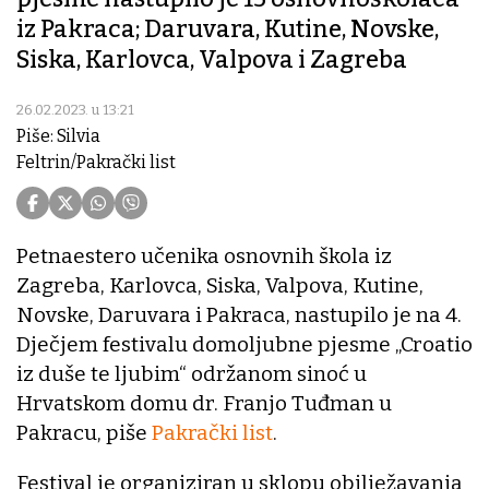
iz Pakraca; Daruvara, Kutine, Novske,
Siska, Karlovca, Valpova i Zagreba
26.02.2023. u 13:21
Piše: Silvia
Feltrin/Pakrački list
Petnaestero učenika osnovnih škola iz
Zagreba, Karlovca, Siska, Valpova, Kutine,
Novske, Daruvara i Pakraca, nastupilo je na 4.
Dječjem festivalu domoljubne pjesme „Croatio
iz duše te ljubim“ održanom sinoć u
Hrvatskom domu dr. Franjo Tuđman u
Pakracu, piše
Pakrački list
.
Festival je organiziran u sklopu obilježavanja