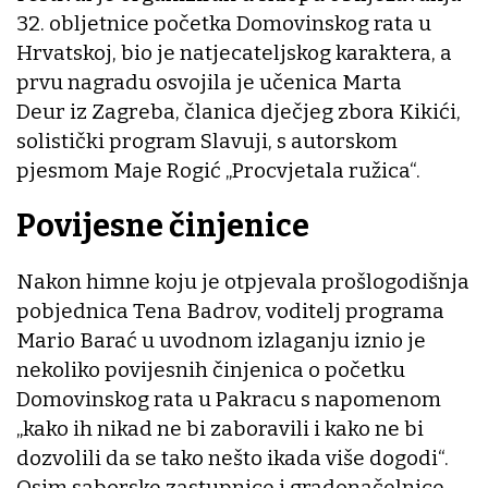
32. obljetnice početka Domovinskog rata u
Hrvatskoj, bio je natjecateljskog karaktera, a
prvu nagradu osvojila je učenica Marta
Deur iz Zagreba, članica dječjeg zbora Kikići,
solistički program Slavuji, s autorskom
pjesmom Maje Rogić „Procvjetala ružica“.
Povijesne činjenice
Nakon himne koju je otpjevala prošlogodišnja
pobjednica Tena Badrov, voditelj programa
Mario Barać u uvodnom izlaganju iznio je
nekoliko povijesnih činjenica o početku
Domovinskog rata u Pakracu s napomenom
„kako ih nikad ne bi zaboravili i kako ne bi
dozvolili da se tako nešto ikada više dogodi“.
Osim saborske zastupnice i gradonačelnice