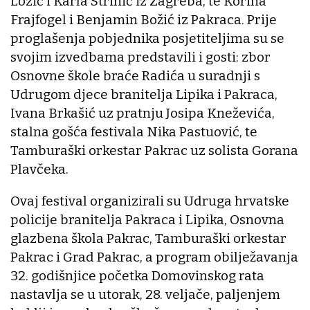
Lozić i Karla Strinić iz Zagreba, te Korina
Frajfogel i Benjamin Božić iz Pakraca. Prije
proglašenja pobjednika posjetiteljima su se
svojim izvedbama predstavili i gosti: zbor
Osnovne škole braće Radića u suradnji s
Udrugom djece branitelja Lipika i Pakraca,
Ivana Brkašić uz pratnju Josipa Kneževića,
stalna gošća festivala Nika Pastuović, te
Tamburaški orkestar Pakrac uz solista Gorana
Plavčeka.
Ovaj festival organizirali su Udruga hrvatske
policije branitelja Pakraca i Lipika, Osnovna
glazbena škola Pakrac, Tamburaški orkestar
Pakrac i Grad Pakrac, a program obilježavanja
32. godišnjice početka Domovinskog rata
nastavlja se u utorak, 28. veljače, paljenjem