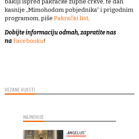
baklji ispred pakračke župne crkve, te dan
kasnije „Mimohodom pobjednika“ i prigodnim
programom, piše
Pakrački list
.
Dobijte informaciju odmah, zapratite nas
na
Facebooku
!
VEZANE VIJESTI
NAJNOVIJE
„ANGELUS“