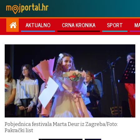
AKTUALNO
CRNA KRONIKA
SPORT
M
Pobjednica festivala Marta Deur iz Zagreba/Foto:
Pakrački list