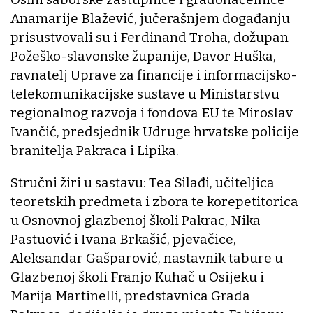
Anamarije Blažević, jučerašnjem događanju
prisustvovali su i Ferdinand Troha, dožupan
Požeško-slavonske županije, Davor Huška,
ravnatelj Uprave za financije i informacijsko-
telekomunikacijske sustave u Ministarstvu
regionalnog razvoja i fondova EU te Miroslav
Ivančić, predsjednik Udruge hrvatske policije
branitelja Pakraca i Lipika.
Stručni žiri u sastavu: Tea Silađi, učiteljica
teoretskih predmeta i zbora te korepetitorica
u Osnovnoj glazbenoj školi Pakrac, Nika
Pastuović i Ivana Brkašić, pjevačice,
Aleksandar Gašparović, nastavnik tabure u
Glazbenoj školi Franjo Kuhač u Osijeku i
Marija Martinelli, predstavnica Grada