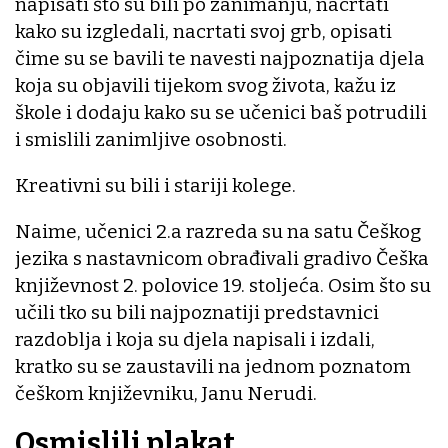
napisati što su bili po zanimanju, nacrtati
kako su izgledali, nacrtati svoj grb, opisati
čime su se bavili te navesti najpoznatija djela
koja su objavili tijekom svog života, kažu iz
škole i dodaju kako su se učenici baš potrudili
i smislili zanimljive osobnosti.
Kreativni su bili i stariji kolege.
Naime, učenici 2.a razreda su na satu Češkog
jezika s nastavnicom obrađivali gradivo Češka
književnost 2. polovice 19. stoljeća. Osim što su
učili tko su bili najpoznatiji predstavnici
razdoblja i koja su djela napisali i izdali,
kratko su se zaustavili na jednom poznatom
češkom književniku, Janu Nerudi.
Osmislili plakat