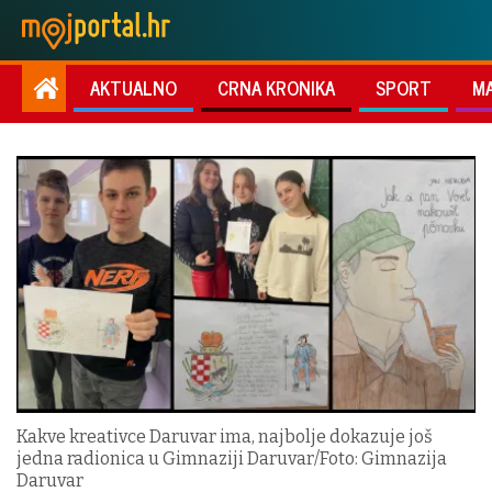
AKTUALNO
CRNA KRONIKA
SPORT
M
Kakve kreativce Daruvar ima, najbolje dokazuje još
jedna radionica u Gimnaziji Daruvar/Foto: Gimnazija
Daruvar