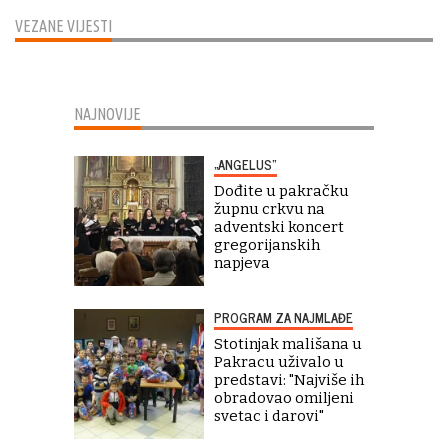
VEZANE VIJESTI
NAJNOVIJE
„ANGELUS“
Dođite u pakračku
župnu crkvu na
adventski koncert
gregorijanskih
napjeva
PROGRAM ZA NAJMLAĐE
Stotinjak mališana u
Pakracu uživalo u
predstavi: "Najviše ih
obradovao omiljeni
svetac i darovi"