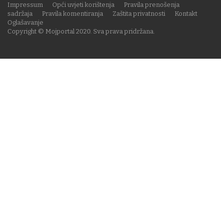
Impressum
Opći uvjeti korištenja
Pravila prenošenja
sadržaja
Pravila komentiranja
Zaštita privatnosti
Kontakt
Oglašavanje
Copyright © Mojportal 2020. Sva prava pridržana.