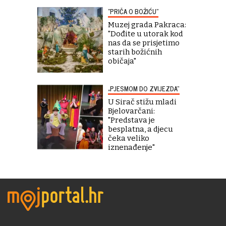
"PRIČA O BOŽIĆU"
Muzej grada Pakraca:
"Dođite u utorak kod
nas da se prisjetimo
starih božićnih
običaja"
„PJESMOM DO ZVIJEZDA“
U Sirač stižu mladi
Bjelovarčani:
"Predstava je
besplatna, a djecu
čeka veliko
iznenađenje"