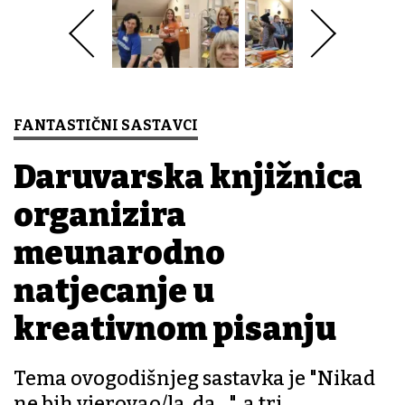
FANTASTIČNI SASTAVCI
Daruvarska knjižnica
organizira
međunarodno
natjecanje u
kreativnom pisanju
Tema ovogodišnjeg sastavka je "Nikad
ne bih vjerovao/la, da…", a tri