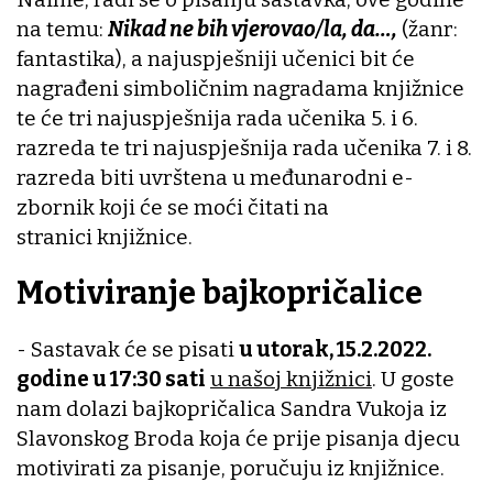
na temu:
Nikad ne bih vjerovao/la, da…,
(žanr:
fantastika), a najuspješniji učenici bit će
nagrađeni simboličnim nagradama knjižnice
te će tri najuspješnija rada učenika 5. i 6.
razreda te tri najuspješnija rada učenika 7. i 8.
razreda biti uvrštena u međunarodni e-
zbornik koji će se moći čitati na
stranici knjižnice.
Motiviranje bajkopričalice
- Sastavak će se pisati
u utorak, 15.2.2022.
godine u 17:30 sati
u našoj knjižnici
. U goste
nam dolazi bajkopričalica Sandra Vukoja iz
Slavonskog Broda koja će prije pisanja djecu
motivirati za pisanje, poručuju iz knjižnice.