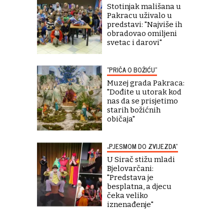
Stotinjak mališana u
Pakracu uživalo u
predstavi: "Najviše ih
obradovao omiljeni
svetac i darovi"
"PRIČA O BOŽIĆU"
Muzej grada Pakraca:
"Dođite u utorak kod
nas da se prisjetimo
starih božićnih
običaja"
„PJESMOM DO ZVIJEZDA“
U Sirač stižu mladi
Bjelovarčani:
"Predstava je
besplatna, a djecu
čeka veliko
iznenađenje"