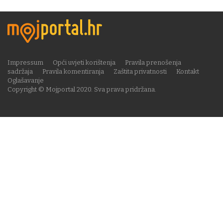
Impressum
Opći uvjeti korištenja
Pravila prenošenja
sadržaja
Pravila komentiranja
Zaštita privatnosti
Kontakt
Oglašavanje
Copyright © Mojportal 2020. Sva prava pridržana.