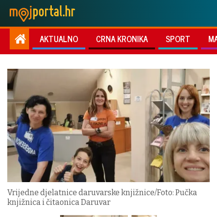
AKTUALNO
CRNA KRONIKA
SPORT
M
Vrijedne djelatnice daruvarske knjižnice/Foto: Pučka
knjižnica i čitaonica Daruvar