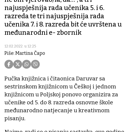
najuspješnija rada učenika 5. i 6.
razreda te tri najuspješnija rada
učenika 7. i 8. razreda bit će uvrštena u
međunarodni e- zbornik
12.02.2022. u 12:25
Piše: Martina Čapo
Pučka knjižnica i čitaonica Daruvar sa
sestrinskom knjižnicom u Češkoj i jednom
knjižnicom u Poljskoj ponovo organizira za
učenike od 5. do 8. razreda osnovne škole
međunarodno natjecanje u kreativnom
pisanju.
Naime, radi se o pisanju sastavka, ove godine