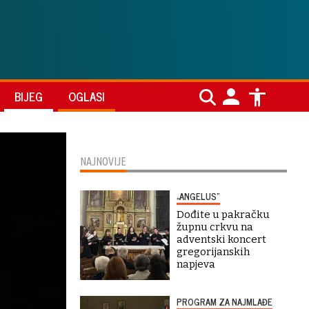
BIJEG
OGLASI
NAJNOVIJE
„ANGELUS“
Dođite u pakračku
župnu crkvu na
adventski koncert
gregorijanskih
napjeva
PROGRAM ZA NAJMLAĐE