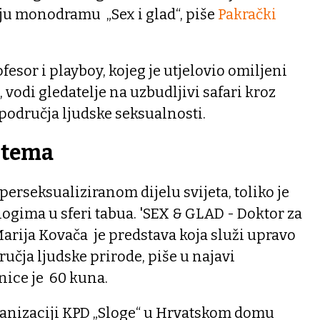
voju monodramu „Sex i glad“, piše
Pakrački
fesor i playboy, kojeg je utjelovio omiljeni
 vodi gledatelje na uzbudljivi safari kroz
područja ljudske seksualnosti.
u tema
perseksualiziranom dijelu svijeta, toliko je
ogima u sferi tabua. 'SEX & GLAD - Doktor za
 Marija Kovača je predstava koja služi upravo
ručja ljudske prirode, piše u najavi
nice je 60 kuna.
ganizaciji KPD „Sloge“ u Hrvatskom domu