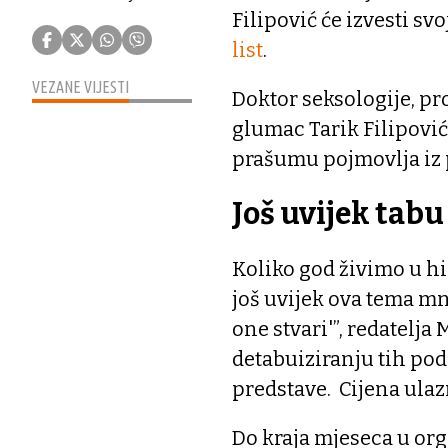
Filipović će izvesti s
list
.
VEZANE VIJESTI
Doktor seksologije, pro
glumac Tarik Filipović,
prašumu pojmovlja iz 
Još uvijek tab
Koliko god živimo u hi
još uvijek ova tema mn
one stvari'”, redatelja
detabuiziranju tih pod
predstave. Cijena ulaz
Do kraja mjeseca u or