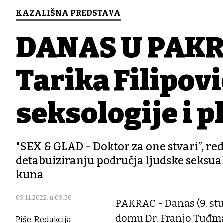
KAZALIŠNA PREDSTAVA
DANAS U PAKR
Tarika Filipovi
seksologije i 
"SEX & GLAD - Doktor za one stvari”, red
detabuiziranju područja ljudske seksualn
kuna
09.11.2022. u 09:50
PAKRAC - Danas (9. st
domu Dr. Franjo Tuđma
Piše: Redakcija