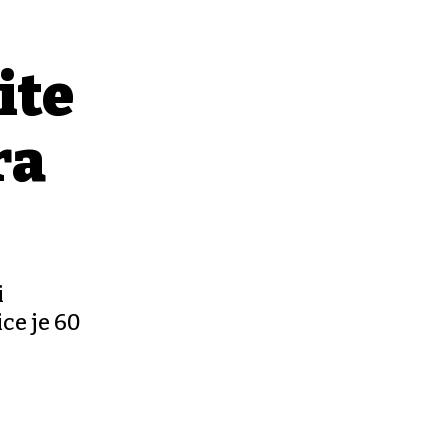
ite
ra
i
ce je 60