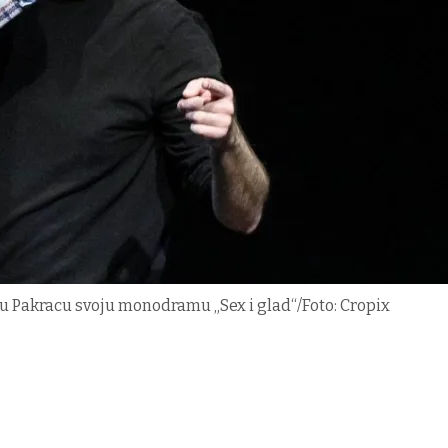
e u Pakracu svoju monodramu „Sex i glad“/Foto: Cropix