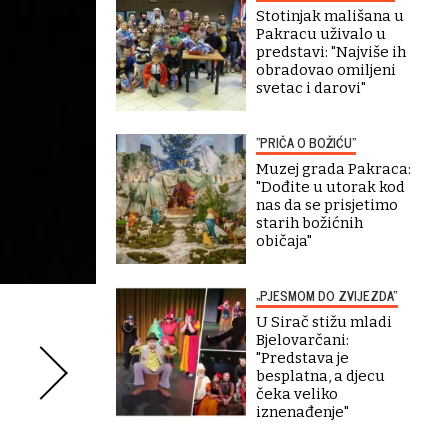
Stotinjak mališana u
Pakracu uživalo u
predstavi: "Najviše ih
obradovao omiljeni
svetac i darovi"
"PRIČA O BOŽIĆU"
Muzej grada Pakraca:
"Dođite u utorak kod
nas da se prisjetimo
starih božićnih
običaja"
„PJESMOM DO ZVIJEZDA“
U Sirač stižu mladi
Bjelovarčani:
"Predstava je
besplatna, a djecu
čeka veliko
iznenađenje"