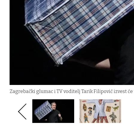
Zagrebački glumac i TV voditelj Tarik Filipović izvest ć