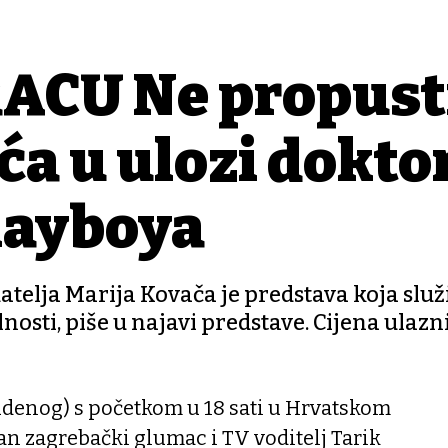
ACU Ne propust
ća u ulozi dokto
playboya
atelja Marija Kovača je predstava koja služ
osti, piše u najavi predstave. Cijena ulazni
udenog) s početkom u 18 sati u Hrvatskom
n zagrebački glumac i TV voditelj Tarik