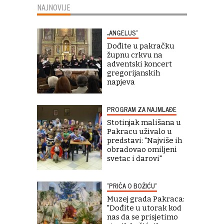
NAJNOVIJE
„ANGELUS“
Dođite u pakračku
župnu crkvu na
adventski koncert
gregorijanskih
napjeva
PROGRAM ZA NAJMLAĐE
Stotinjak mališana u
Pakracu uživalo u
predstavi: "Najviše ih
obradovao omiljeni
svetac i darovi"
"PRIČA O BOŽIĆU"
Muzej grada Pakraca:
"Dođite u utorak kod
nas da se prisjetimo