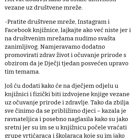
vezane uz društvene mreže.
-Pratite društvene mreže, Instagram i
Facebook knjižnice, lajkajte ako već niste jer i
na društvenim mrežama nudimo svašta
zanimljivog. Namjeravamo dodatno
promovirati zdrav život i očuvanje prirode s
obzirom da je Dječji tjedan posvećen upravo
tim temama.
Još ću dodati kako će na dječjem odjelu u
knjižnici i fizički biti izdvojene knjige vezane
uz očuvanje prirode i zdravlje. Tako da zbilja
sve činimo da se približimo djeci – kazala je
ravnateljica i posebno naglasila kako su jako
sretni jer su im se u knjižnicu počele vraćati
grupe vrtićaraca i školaraca koje su im jako