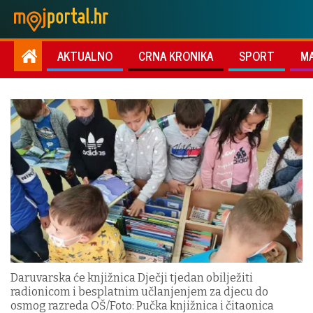
AKTUALNO
CRNA KRONIKA
SPORT
M
Daruvarska će knjižnica Dječji tjedan obilježiti
radionicom i besplatnim učlanjenjem za djecu do
osmog razreda OŠ/Foto: Pučka knjižnica i čitaonica