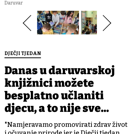
Daruvar
DJEČJI TJEDAN
Danas u daruvarskoj
knjižnici možete
besplatno učlaniti
djecu, a to nije sve...
"Namjeravamo promovirati zdrav život
i očuvanje prirode jer je Dječji tjedan