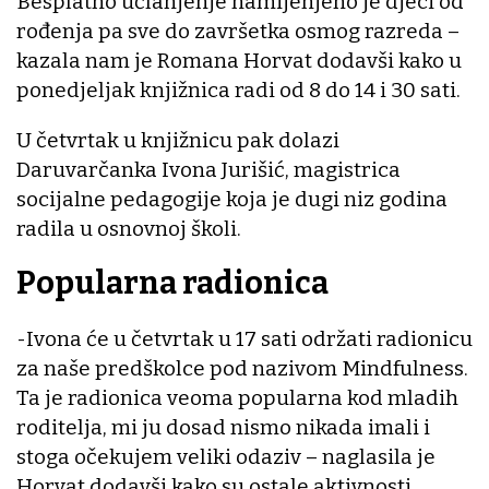
Besplatno učlanjenje namijenjeno je djeci od
rođenja pa sve do završetka osmog razreda –
kazala nam je Romana Horvat dodavši kako u
ponedjeljak knjižnica radi od 8 do 14 i 30 sati.
U četvrtak u knjižnicu pak dolazi
Daruvarčanka Ivona Jurišić, magistrica
socijalne pedagogije koja je dugi niz godina
radila u osnovnoj školi.
Popularna radionica
-Ivona će u četvrtak u 17 sati održati radionicu
za naše predškolce pod nazivom Mindfulness.
Ta je radionica veoma popularna kod mladih
roditelja, mi ju dosad nismo nikada imali i
stoga očekujem veliki odaziv – naglasila je
Horvat dodavši kako su ostale aktivnosti