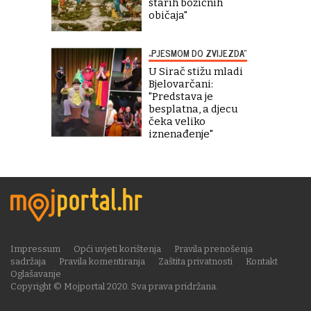
starih božićnih
običaja"
„PJESMOM DO ZVIJEZDA“
U Sirač stižu mladi
Bjelovarčani:
"Predstava je
besplatna, a djecu
čeka veliko
iznenađenje"
Impressum
Opći uvjeti korištenja
Pravila prenošenja
sadržaja
Pravila komentiranja
Zaštita privatnosti
Kontakt
Oglašavanje
Copyright © Mojportal 2020. Sva prava pridržana.