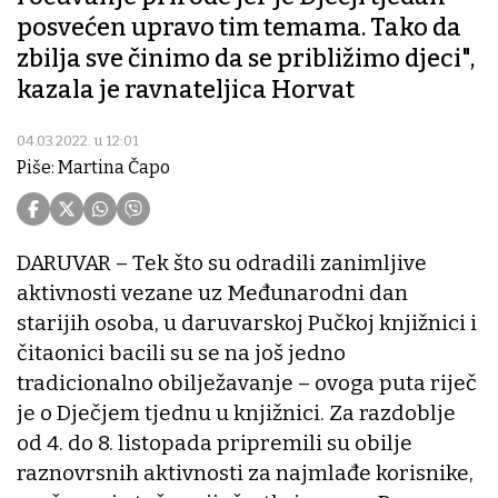
posvećen upravo tim temama. Tako da
zbilja sve činimo da se približimo djeci",
kazala je ravnateljica Horvat
04.03.2022. u 12:01
Piše: Martina Čapo
DARUVAR – Tek što su odradili zanimljive
aktivnosti vezane uz Međunarodni dan
starijih osoba, u daruvarskoj Pučkoj knjižnici i
čitaonici bacili su se na još jedno
tradicionalno obilježavanje – ovoga puta riječ
je o Dječjem tjednu u knjižnici. Za razdoblje
od 4. do 8. listopada pripremili su obilje
raznovrsnih aktivnosti za najmlađe korisnike,