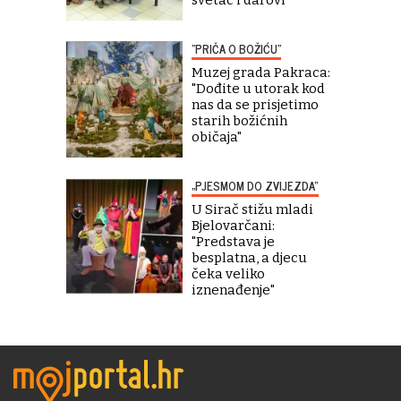
svetac i darovi"
"PRIČA O BOŽIĆU"
Muzej grada Pakraca:
"Dođite u utorak kod
nas da se prisjetimo
starih božićnih
običaja"
„PJESMOM DO ZVIJEZDA“
U Sirač stižu mladi
Bjelovarčani:
"Predstava je
besplatna, a djecu
čeka veliko
iznenađenje"