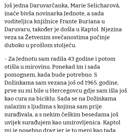
Još jedna Daruvarčanka, Marie Selicharová,
inače bivša novinarka Jednote, a sada
voditeljica knjižnice Frante Buriana u
Daruvaru, također je došla u Kaptol. Njezina
veza sa Žetvenim svečanostima počinje
duboko u prošlom stoljeću.
- Za Jednotu sam radila 43 godine i potom
otišla u mirovinu. Ponekad im i sada
pomognem, kada bude potrebno. S
Dožinkama sam vezana još od 1965. godine,
prve su mi bile u Hercegovcu gdje sam išla još
kao cura na biciklu. Sada se na Dožinkama
nalazim s ljudima s kojima sam prije
surađivala, a s nekim češkim besedama još
uvijek surađujem kao umirovljenica. Kaptol
mi je posebno drag jer je to meni kao tada