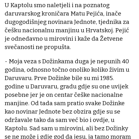
U Kaptolu smo naletjeli i na poznatog
daruvarskog kroničara Matu Pejića, inače
dugogodišnjeg novinara Jednote, tjednika za
češku nacionalnu manjinu u Hrvatskoj. Pejić
je odnedavno u mirovini i kaže da Žetvene
svečanosti ne propušta.
- Moja veza s Dožinkama duga je nepunih 40
godina, odnosno točno onoliko koliko živim u
Daruvaru. Prve Dožinke bile su mi 1985.
godine u Daruvaru, gradu gdje su one uvijek
posebne jer je on centar češke nacionalne
manjine. Od tada sam pratio svake Dožinke
kao novinar Jednote bez obzira gdje su se
održavale tako da sam već bio i ovdje, u
Kaptolu. Sad sam u mirovini, ali bez Dožinky
se ne može i gdje god da jesu, ja tamo moram