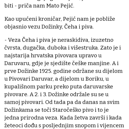
biti - priča nam Mato Pejić.
Kao upućeni kroničar, Pejić nam je pobliže
objasnio vezu Dožinky, Čeha i piva.
- Veza Čeha i piva je neraskidiva, izuzetno
čvrsta, dugačka, duboka i višestruka. Zato je i
najstarija hrvatska pivovara upravo u
Daruvaru, gdje je sjedište češke manjine. A i
prve Dožinke 1925. godine održane su dijelom
u Pivovari Daruvar, a dijelom u Boriku, u
kupališnom parku preko puta daruvarske
pivovare. A 2. i 3. Dožinke održale su se u
samoj pivovari. Od tada pa da danas na svim
Dožinkama se toči Staročeško pivo i to je
jedna prirodna veza. Kada žetva završi i kada
žeteoci dođu s posljednjim snopom i vijencem