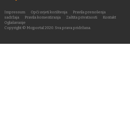
Impressum
Opći uvjeti korištenja
Pravila prenošenja
sadržaja
Pravila komentiranja
Zaštita privatnosti
Kontakt
Oglašavanje
Copyright © Mojportal 2020. Sva prava pridržana.