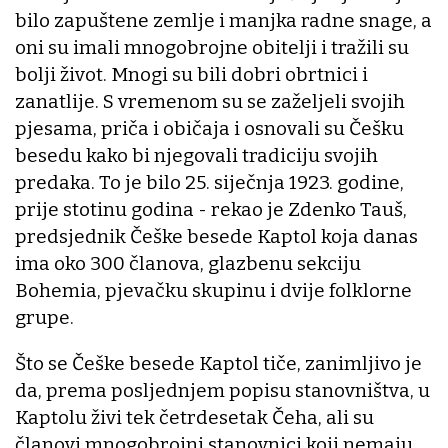
bilo zapuštene zemlje i manjka radne snage, a
oni su imali mnogobrojne obitelji i tražili su
bolji život. Mnogi su bili dobri obrtnici i
zanatlije. S vremenom su se zaželjeli svojih
pjesama, priča i običaja i osnovali su Češku
besedu kako bi njegovali tradiciju svojih
predaka. To je bilo 25. siječnja 1923. godine,
prije stotinu godina - rekao je Zdenko Tauš,
predsjednik Češke besede Kaptol koja danas
ima oko 300 članova, glazbenu sekciju
Bohemia, pjevačku skupinu i dvije folklorne
grupe.
Što se Češke besede Kaptol tiče, zanimljivo je
da, prema posljednjem popisu stanovništva, u
Kaptolu živi tek četrdesetak Čeha, ali su
članovi mnogobrojni stanovnici koji nemaju