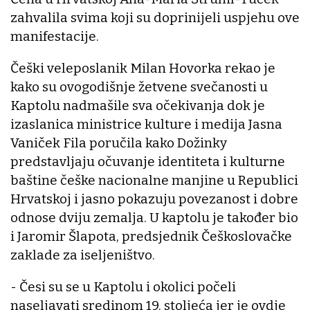
zahvalila svima koji su doprinijeli uspjehu ove
manifestacije.
Češki veleposlanik Milan Hovorka rekao je
kako su ovogodišnje žetvene svečanosti u
Kaptolu nadmašile sva očekivanja dok je
izaslanica ministrice kulture i medija Jasna
Vaniček Fila poručila kako Dožinky
predstavljaju očuvanje identiteta i kulturne
baštine češke nacionalne manjine u Republici
Hrvatskoj i jasno pokazuju povezanost i dobre
odnose dviju zemalja. U kaptolu je također bio
i Jaromir Šlapota, predsjednik Češkoslovačke
zaklade za iseljeništvo.
- Česi su se u Kaptolu i okolici počeli
naseljavati sredinom 19. stoljeća jer je ovdje