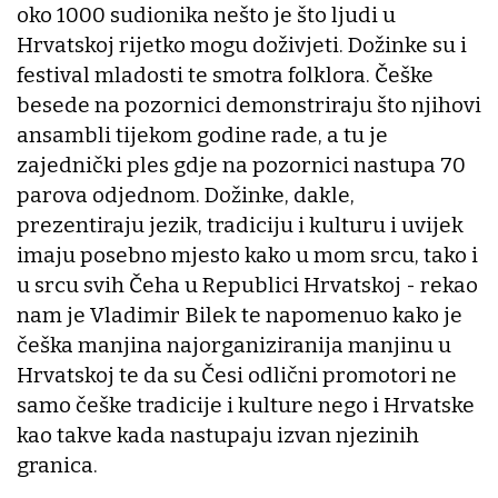
oko 1000 sudionika nešto je što ljudi u
Hrvatskoj rijetko mogu doživjeti. Dožinke su i
festival mladosti te smotra folklora. Češke
besede na pozornici demonstriraju što njihovi
ansambli tijekom godine rade, a tu je
zajednički ples gdje na pozornici nastupa 70
parova odjednom. Dožinke, dakle,
prezentiraju jezik, tradiciju i kulturu i uvijek
imaju posebno mjesto kako u mom srcu, tako i
u srcu svih Čeha u Republici Hrvatskoj - rekao
nam je Vladimir Bilek te napomenuo kako je
češka manjina najorganiziranija manjinu u
Hrvatskoj te da su Česi odlični promotori ne
samo češke tradicije i kulture nego i Hrvatske
kao takve kada nastupaju izvan njezinih
granica.