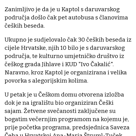
Zanimljivo je da je u Kaptol s daruvarskog
područja došlo čak pet autobusa s članovima
čeških beseda.
Ukupno je sudjelovalo čak 30 čeških beseda iz
cijele Hrvatske, njih 10 bilo je s daruvarskog
područja, te kulturno umjetničko društvo iz
češkog grada Jihlave i KUD "Ivo Čakalić".
Naravno, kroz Kaptol je organizirana i velika
povorka s alegorijskim kolima.
U petak je u Češkom domu otvorena izložba
dok je na igralištu bio organiziran Češki
sajam. Žetvene svečanosti zaključene su
bogatim večernjim programom na kojemu je,
prije početka programa, predsjednica Saveza
Čeha u Hrvatskoj Ana-Maria Štruml-Tuček