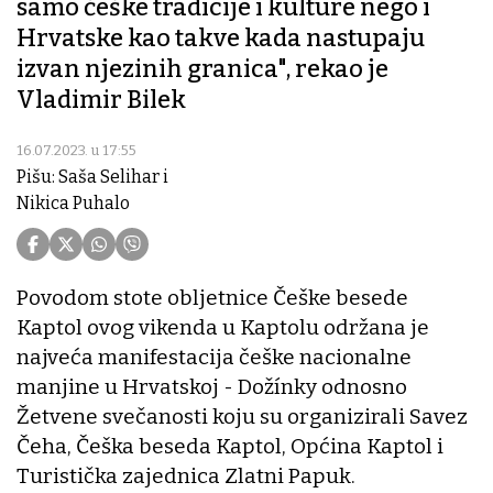
samo češke tradicije i kulture nego i
Hrvatske kao takve kada nastupaju
izvan njezinih granica", rekao je
Vladimir Bilek
16.07.2023. u 17:55
Pišu: Saša Selihar i
Nikica Puhalo
Povodom stote obljetnice Češke besede
Kaptol ovog vikenda u Kaptolu održana je
najveća manifestacija češke nacionalne
manjine u Hrvatskoj - Dožínky odnosno
Žetvene svečanosti koju su organizirali Savez
Čeha, Češka beseda Kaptol, Općina Kaptol i
Turistička zajednica Zlatni Papuk.