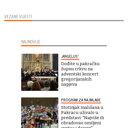
VEZANE VIJESTI
NAJNOVIJE
„ANGELUS“
Dođite u pakračku
župnu crkvu na
adventski koncert
gregorijanskih
napjeva
PROGRAM ZA NAJMLAĐE
Stotinjak mališana u
Pakracu uživalo u
predstavi: "Najviše ih
obradovao omiljeni