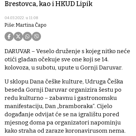
Brestovca, kao i HKUD Lipik
04.03.2022. u 11:08
Piše: Martina Čapo
DARUVAR – Veselo druženje s kojeg nitko neće
otići gladan očekuje sve one koji se 14.
kolovoza, u subotu, upute u Gornji Daruvar.
U sklopu Dana češke kulture, Udruga Češka
beseda Gornji Daruvar organizira šestu po
redu kulturno – zabavnu i gastronomsku
manifestaciju, Dan „bramboraka“. Cijelo
događanje odvijat će se na igralištu pored
mjesnog doma pa organizatori napominju
kako straha od zaraze koronavirusom nema.