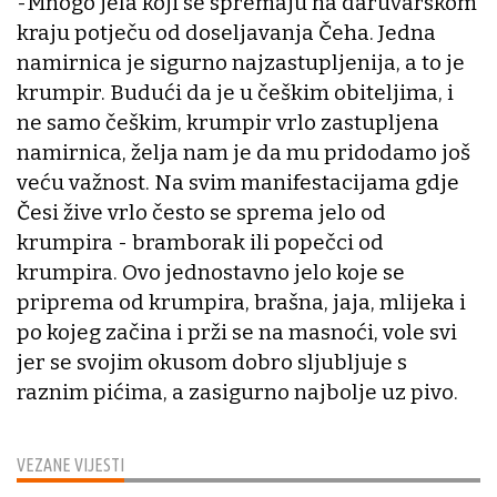
-Mnogo jela koji se spremaju na daruvarskom
kraju potječu od doseljavanja Čeha. Jedna
namirnica je sigurno najzastupljenija, a to je
krumpir. Budući da je u češkim obiteljima, i
ne samo češkim, krumpir vrlo zastupljena
namirnica, želja nam je da mu pridodamo još
veću važnost. Na svim manifestacijama gdje
Česi žive vrlo često se sprema jelo od
krumpira - bramborak ili popečci od
krumpira. Ovo jednostavno jelo koje se
priprema od krumpira, brašna, jaja, mlijeka i
po kojeg začina i prži se na masnoći, vole svi
jer se svojim okusom dobro sljubljuje s
raznim pićima, a zasigurno najbolje uz pivo.
VEZANE VIJESTI