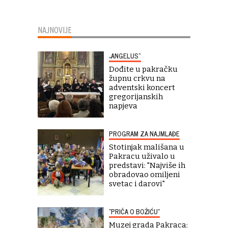
NAJNOVIJE
„ANGELUS“
Dođite u pakračku
župnu crkvu na
adventski koncert
gregorijanskih
napjeva
PROGRAM ZA NAJMLAĐE
Stotinjak mališana u
Pakracu uživalo u
predstavi: "Najviše ih
obradovao omiljeni
svetac i darovi"
"PRIČA O BOŽIĆU"
Muzej grada Pakraca: