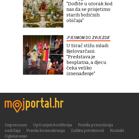
"Dođite u utorak kod
nas da se prisjetimo
starih božićnih
običaja"
„PJESMOM DO ZVIJEZDA“
U Sirač stižu mladi
Bjelovarčani:
"Predstava je
besplatna, a djecu
čeka veliko
iznenađenje"
Impressum
Opći uvjeti korištenja
Pravila prenošenja
sadržaja
Pravila komentiranja
Zaštita privatnosti
Kontakt
Oglašavanje