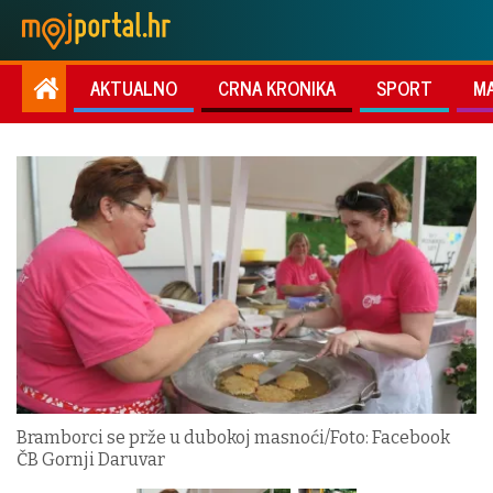
AKTUALNO
CRNA KRONIKA
SPORT
M
Bramborci se prže u dubokoj masnoći/Foto: Facebook
ČB Gornji Daruvar