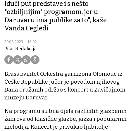
idući put predstave i s nešto
"ozbiljnijim" programom, jer u
Daruvaru ima publike za to", kaže
Vanda Cegledi
30.06.2023. u 18:02
Piše: Redakcija
Brass kvintet Orkestra garnizona Olomouc iz
Češke Republike jučer je povodom njihovog
Dana oružanih održao s koncert u Zavičajnom
muzeju Daruvar.
Na programu su bila djela različitih glazbenih
žanrova od klasične glazbe, jazza i popularnih
melodija. Koncert je privukao ljubitelje