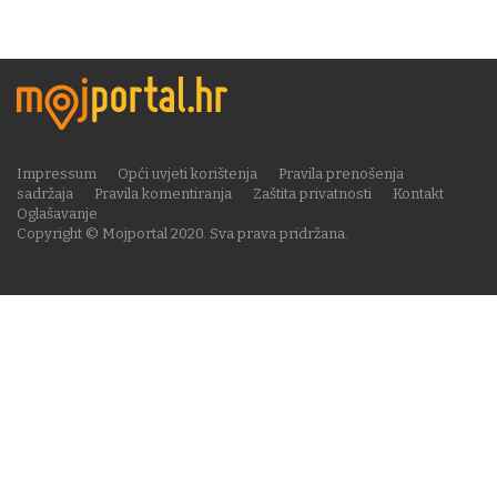
Impressum
Opći uvjeti korištenja
Pravila prenošenja
sadržaja
Pravila komentiranja
Zaštita privatnosti
Kontakt
Oglašavanje
Copyright © Mojportal 2020. Sva prava pridržana.