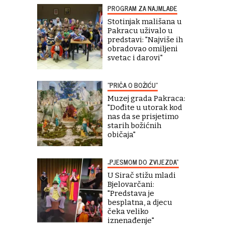
PROGRAM ZA NAJMLAĐE
Stotinjak mališana u
Pakracu uživalo u
predstavi: "Najviše ih
obradovao omiljeni
svetac i darovi"
"PRIČA O BOŽIĆU"
Muzej grada Pakraca:
"Dođite u utorak kod
nas da se prisjetimo
starih božićnih
običaja"
„PJESMOM DO ZVIJEZDA“
U Sirač stižu mladi
Bjelovarčani:
"Predstava je
besplatna, a djecu
čeka veliko
iznenađenje"