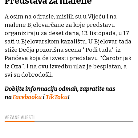
Predstava za malene
A osim na odrasle, mislili su u Vijeću i na
malene Bjelovarčane za koje predstavu
organiziraju za deset dana, 13. listopada, u 17
sati u Bjelovarskom kazalištu. U Bjelovar tada
stiže Dečja pozorišna scena ''Pođi tuda'' iz
Pančeva koja će izvesti predstavu ''Čarobnjak
iz Oza''. I na ovu izvedbu ulaz je besplatan, a
svi su dobrodošli.
Dobijte informaciju odmah, zapratite nas
na
Facebooku
i
TikToku
!
VEZANE VIJESTI