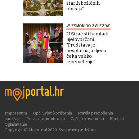
starih božićnih
običaja"
„PJESMOM DO ZVIJEZDA“
U Sirač stižu mladi
Bjelovarčani:
"Predstava je
besplatna, a djecu
čeka veliko
iznenađenje"
Impressum
Opći uvjeti korištenja
Pravila prenošenja
sadržaja
Pravila komentiranja
Zaštita privatnosti
Kontakt
Oglašavanje
Copyright © Mojportal 2020. Sva prava pridržana.