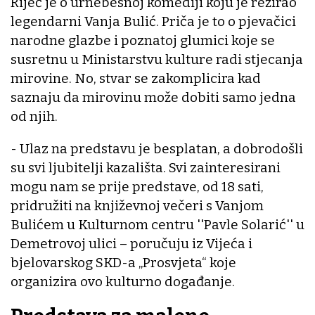
Riječ je o urnebesnoj komediji koju je režirao
legendarni Vanja Bulić. Priča je to o pjevačici
narodne glazbe i poznatoj glumici koje se
susretnu u Ministarstvu kulture radi stjecanja
mirovine. No, stvar se zakomplicira kad
saznaju da mirovinu može dobiti samo jedna
od njih.
- Ulaz na predstavu je besplatan, a dobrodošli
su svi ljubitelji kazališta. Svi zainteresirani
mogu nam se prije predstave, od 18 sati,
pridružiti na književnoj večeri s Vanjom
Bulićem u Kulturnom centru ''Pavle Solarić'' u
Demetrovoj ulici – poručuju iz Vijeća i
bjelovarskog SKD-a „Prosvjeta“ koje
organizira ovo kulturno događanje.