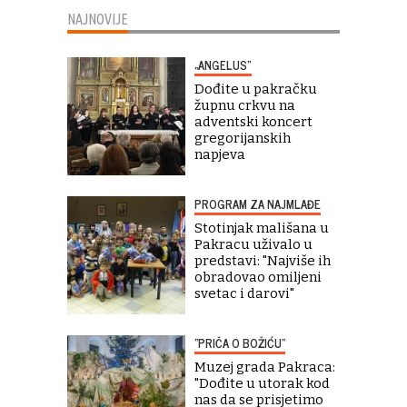
NAJNOVIJE
„ANGELUS“
Dođite u pakračku
župnu crkvu na
adventski koncert
gregorijanskih
napjeva
PROGRAM ZA NAJMLAĐE
Stotinjak mališana u
Pakracu uživalo u
predstavi: "Najviše ih
obradovao omiljeni
svetac i darovi"
"PRIČA O BOŽIĆU"
Muzej grada Pakraca:
"Dođite u utorak kod
nas da se prisjetimo