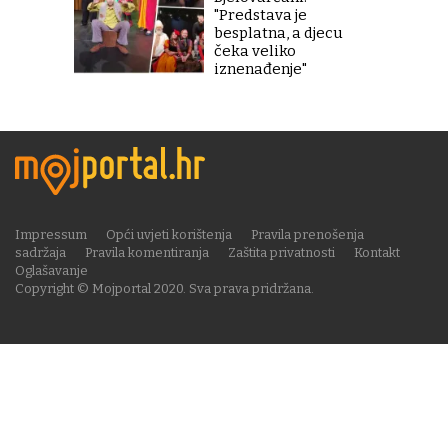
"Predstava je
besplatna, a djecu
čeka veliko
iznenađenje"
Impressum
Opći uvjeti korištenja
Pravila prenošenja
sadržaja
Pravila komentiranja
Zaštita privatnosti
Kontakt
Oglašavanje
Copyright © Mojportal 2020. Sva prava pridržana.