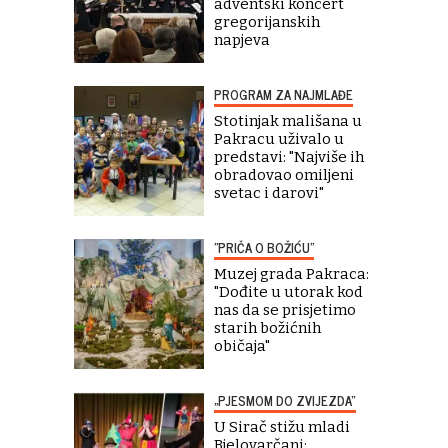
adventski koncert
gregorijanskih
napjeva
PROGRAM ZA NAJMLAĐE
Stotinjak mališana u
Pakracu uživalo u
predstavi: "Najviše ih
obradovao omiljeni
svetac i darovi"
"PRIČA O BOŽIĆU"
Muzej grada Pakraca:
"Dođite u utorak kod
nas da se prisjetimo
starih božićnih
običaja"
„PJESMOM DO ZVIJEZDA“
U Sirač stižu mladi
Bjelovarčani: