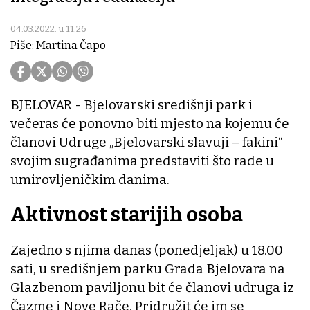
04.03.2022. u 11:26
Piše: Martina Čapo
BJELOVAR - Bjelovarski središnji park i
večeras će ponovno biti mjesto na kojemu će
članovi Udruge „Bjelovarski slavuji – fakini“
svojim sugrađanima predstaviti što rade u
umirovljeničkim danima.
Aktivnost starijih osoba
Zajedno s njima danas (ponedjeljak) u 18.00
sati, u središnjem parku Grada Bjelovara na
Glazbenom paviljonu bit će članovi udruga iz
Čazme i Nove Rače. Pridružit će im se