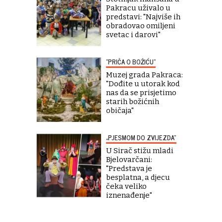
Pakracu uživalo u
predstavi: "Najviše ih
obradovao omiljeni
svetac i darovi"
"PRIČA O BOŽIĆU"
Muzej grada Pakraca:
"Dođite u utorak kod
nas da se prisjetimo
starih božićnih
običaja"
„PJESMOM DO ZVIJEZDA“
U Sirač stižu mladi
Bjelovarčani:
"Predstava je
besplatna, a djecu
čeka veliko
iznenađenje"