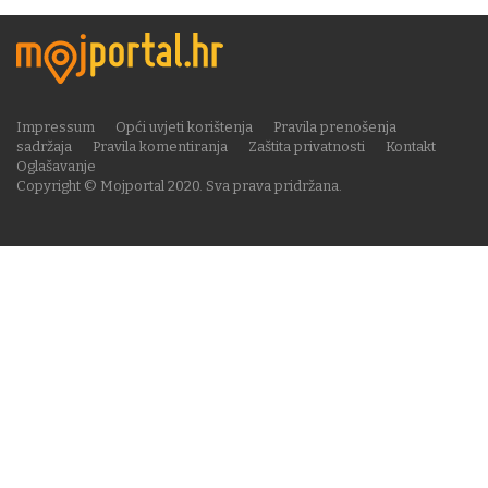
Impressum
Opći uvjeti korištenja
Pravila prenošenja
sadržaja
Pravila komentiranja
Zaštita privatnosti
Kontakt
Oglašavanje
Copyright © Mojportal 2020. Sva prava pridržana.