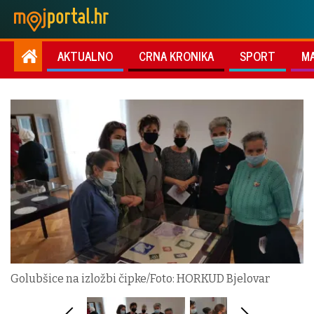
AKTUALNO
CRNA KRONIKA
SPORT
M
Golubšice na izložbi čipke/Foto: HORKUD Bjelovar