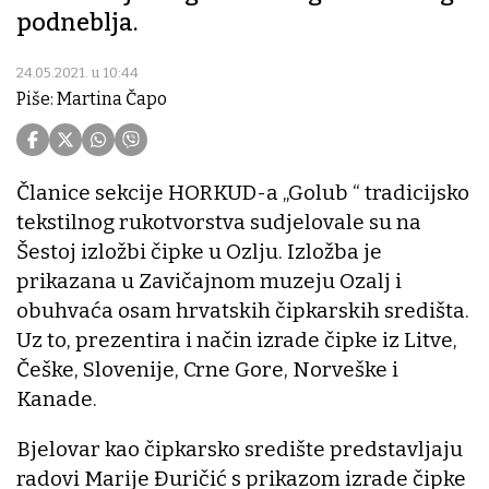
podneblja.
24.05.2021. u 10:44
Piše: Martina Čapo
Članice sekcije HORKUD-a „Golub “ tradicijsko
tekstilnog rukotvorstva sudjelovale su na
Šestoj izložbi čipke u Ozlju. Izložba je
prikazana u Zavičajnom muzeju Ozalj i
obuhvaća osam hrvatskih čipkarskih središta.
Uz to, prezentira i način izrade čipke iz Litve,
Češke, Slovenije, Crne Gore, Norveške i
Kanade.
Bjelovar kao čipkarsko središte predstavljaju
radovi Marije Đuričić s prikazom izrade čipke