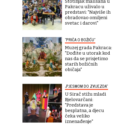
Stotinjak mališana u
Pakracu uživalo u
predstavi: "Najviše ih
obradovao omiljeni
svetac i darovi"
"PRIČA O BOŽIĆU"
Muzej grada Pakraca:
"Dođite u utorak kod
nas da se prisjetimo
starih božićnih
običaja"
„PJESMOM DO ZVIJEZDA“
U Sirač stižu mladi
Bjelovarčani:
"Predstava je
besplatna, a djecu
čeka veliko
iznenađenje"