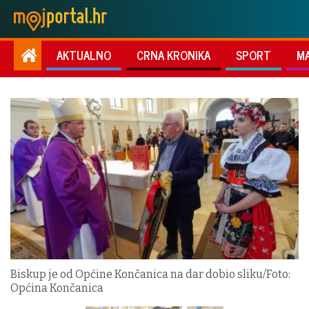
AKTUALNO
CRNA KRONIKA
SPORT
M
Biskup je od Općine Končanica na dar dobio sliku/Foto:
Općina Končanica