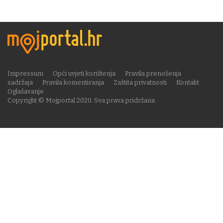
Impressum
Opći uvjeti korištenja
Pravila prenošenja
sadržaja
Pravila komentiranja
Zaštita privatnosti
Kontakt
Oglašavanje
Copyright © Mojportal 2020. Sva prava pridržana.