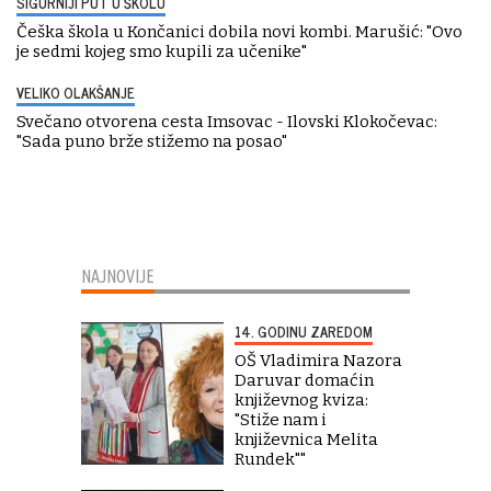
SIGURNIJI PUT U ŠKOLU
Češka škola u Končanici dobila novi kombi. Marušić: "Ovo
je sedmi kojeg smo kupili za učenike"
VELIKO OLAKŠANJE
Svečano otvorena cesta Imsovac - Ilovski Klokočevac:
"Sada puno brže stižemo na posao"
NAJNOVIJE
14. GODINU ZAREDOM
OŠ Vladimira Nazora
Daruvar domaćin
književnog kviza:
"Stiže nam i
književnica Melita
Rundek""