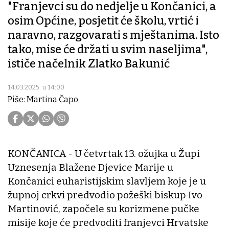
"Franjevci su do nedjelje u Končanici, a
osim Općine, posjetit će školu, vrtić i
naravno, razgovarati s mještanima. Isto
tako, mise će držati u svim naseljima",
ističe načelnik Zlatko Bakunić
14.03.2025. u 14:00
Piše: Martina Čapo
KONČANICA - U četvrtak 13. ožujka u Župi
Uznesenja Blažene Djevice Marije u
Končanici euharistijskim slavljem koje je u
župnoj crkvi predvodio požeški biskup Ivo
Martinović, započele su korizmene pučke
misije koje će predvoditi franjevci Hrvatske