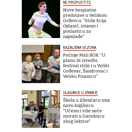
NE PROPUSTITE
Nove besplatne
predstave u Velikom
Grđevcu: ''Stiže Ecija
Ojdanić, imamo i
poslasticu za
najmlađe''
KAZALIŠNA SEZONA
Počinje Mali BOK: ''U
planu 16 izvedbi,
festival stiže i u Veliki
Grđevac, Šandrovac i
Veliku Pisanicu''
ULAGANJE U ZNANJE
Škola u Zdenčacu ima
novu knjižnicu:
''Učenici više neće
morati u Garešnicu
zbog lektire''