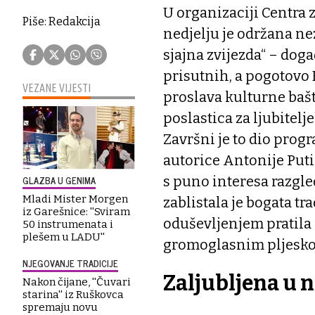
U organizaciji Centra 
Piše: Redakcija
nedjelju je održana ne
sjajna zvijezda“ – doga
prisutnih, a pogotovo 
VEZANE VIJESTI
proslava kulturne bašt
poslastica za ljubitelje
Završni je to dio prog
autorice Antonije Putić
GLAZBA U GENIMA
s puno interesa razgle
Mladi Mister Morgen
zablistala je bogata tr
iz Garešnice: ''Sviram
oduševljenjem pratila
50 instrumenata i
plešem u LADU''
gromoglasnim pljesk
NJEGOVANJE TRADICIJE
Zaljubljena u 
Nakon čijane, ''Čuvari
starina'' iz Ruškovca
spremaju novu