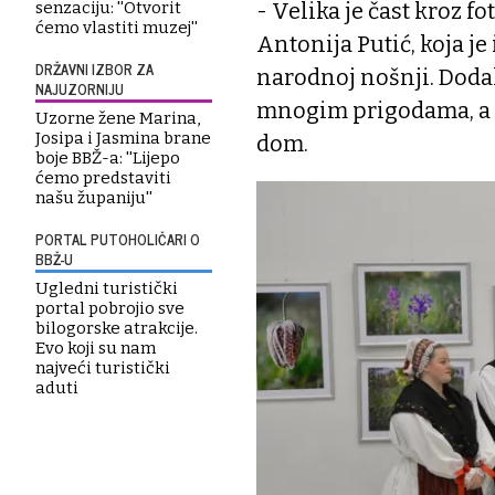
- Velika je čast kroz fo
senzaciju: ''Otvorit
ćemo vlastiti muzej''
Antonija Putić, koja je
DRŽAVNI IZBOR ZA
narodnoj nošnji. Dodala
NAJUZORNIJU
mnogim prigodama, a nos
Uzorne žene Marina,
Josipa i Jasmina brane
dom.
boje BBŽ-a: ''Lijepo
ćemo predstaviti
našu županiju''
PORTAL PUTOHOLIČARI O
BBŽ-U
Ugledni turistički
portal pobrojio sve
bilogorske atrakcije.
Evo koji su nam
najveći turistički
aduti