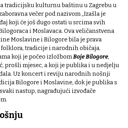
za tradicijsku kulturnu baštinu u Zagrebu u
zaboravna večer pod nazivom „Izašla je
đaj koji će još dugo ostati u srcima svih
Bilogoraca i Moslavaca. Ova veličanstvena
ine Moslavine i Bilogore bila je prava
 folklora, tradicije i narodnih običaja.
rama koji je počeo izložbom
Boje Bilogore
,
, prošli mjesec, a koji je publika i u nedjelju
dala. Uz koncert i reviju narodnih nošnji
adicija Bilogore i Moslavine, dok je publika s
 svaki nastup, nagrađujući izvođače
om.
nošnju