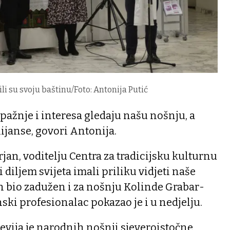
li su svoju baštinu/Foto: Antonija Putić
 pažnje i interesa gledaju našu nošnju, a
ijanse, govori Antonija.
rjan, voditelju Centra za tradicijsku kulturnu
 diljem svijeta imali priliku vidjeti naše
on bio zadužen i za nošnju Kolinde Grabar-
nski profesionalac pokazao je i u nedjelju.
 revija je narodnih nošnji sjeveroistočne