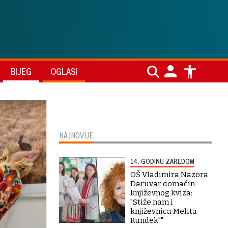
BIJEG
OGLASI
NAJNOVIJE
14. GODINU ZAREDOM
OŠ Vladimira Nazora
Daruvar domaćin
književnog kviza:
"Stiže nam i
književnica Melita
Rundek""