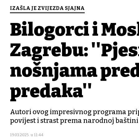
IZAŠLA JE ZVIJEZDA SJAJNA
Bilogorci i Mos
Zagrebu: ''Pje
nošnjama pred
predaka''
Autori ovog impresivnog programa pripr
povijest i strast prema narodnoj baštini
19.03.2025. u 11:44