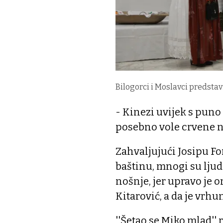
Bilogorci i Moslavci predstavi
- Kinezi uvijek s puno
posebno vole crvene n
Zahvaljujući Josipu Fo
baštinu, mnogi su ljudi
nošnje, jer upravo je 
Kitarović, a da je vrhu
''Šetao se Miko mlad''