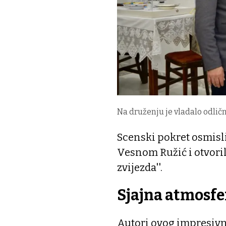
Na druženju je vladalo odličn
Scenski pokret osmislil
Vesnom Ružić i otvoril
zvijezda''.
Sjajna atmosfe
Autori ovog impresiv