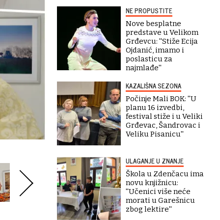
NE PROPUSTITE
Nove besplatne
predstave u Velikom
Grđevcu: ''Stiže Ecija
Ojdanić, imamo i
poslasticu za
najmlađe''
KAZALIŠNA SEZONA
Počinje Mali BOK: ''U
planu 16 izvedbi,
festival stiže i u Veliki
Grđevac, Šandrovac i
Veliku Pisanicu''
ULAGANJE U ZNANJE
Škola u Zdenčacu ima
novu knjižnicu:
''Učenici više neće
morati u Garešnicu
zbog lektire''