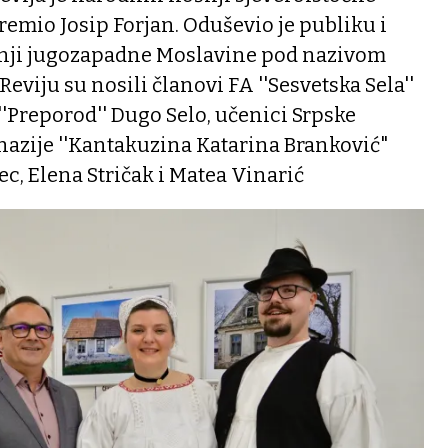
remio Josip Forjan. Oduševio je publiku i
nji jugozapadne Moslavine pod nazivom
Reviju su nosili članovi FA ''Sesvetska Sela''
''Preporod'' Dugo Selo, učenici Srpske
azije ''Kantakuzina Katarina Branković"
, Elena Stričak i Matea Vinarić