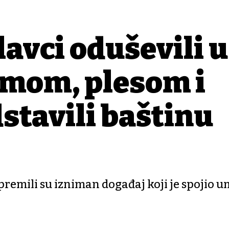
lavci oduševili u
smom, plesom i
stavili baštinu
emili su izniman događaj koji je spojio u