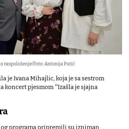
o raspoloženje/Foto: Antonija Putić
a je Ivana Mihajlic, koja je sa sestrom
a koncert pjesmom ''Izašla je sjajna
ra
nog programa pripremili su izniman