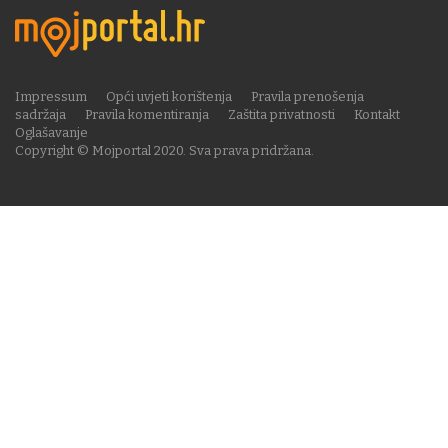
Impressum
Opći uvjeti korištenja
Pravila prenošenja
sadržaja
Pravila komentiranja
Zaštita privatnosti
Kontakt
Oglašavanje
Copyright © Mojportal 2020. Sva prava pridržana.