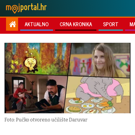
AKTUALNO
CRNA KRONIKA
SPORT
M
Foto: Pučko otvoreno učilište Daruvar