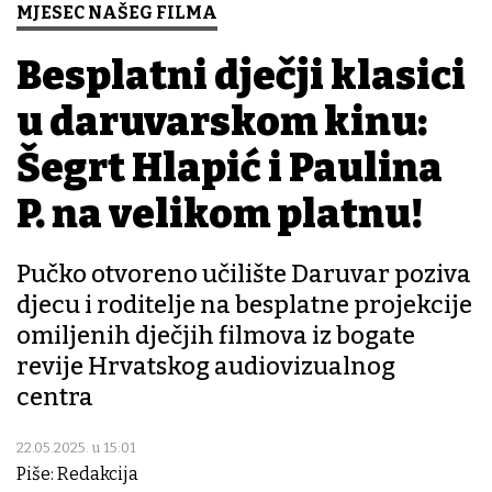
MJESEC NAŠEG FILMA
Besplatni dječji klasici
u daruvarskom kinu:
Šegrt Hlapić i Paulina
P. na velikom platnu!
Pučko otvoreno učilište Daruvar poziva
djecu i roditelje na besplatne projekcije
omiljenih dječjih filmova iz bogate
revije Hrvatskog audiovizualnog
centra
22.05.2025. u 15:01
Piše: Redakcija