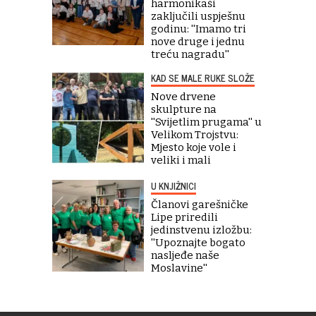
harmonikaši
zaključili uspješnu
godinu: ''Imamo tri
nove druge i jednu
treću nagradu''
KAD SE MALE RUKE SLOŽE
Nove drvene
skulpture na
''Svijetlim prugama'' u
Velikom Trojstvu:
Mjesto koje vole i
veliki i mali
U KNJIŽNICI
Članovi garešničke
Lipe priredili
jedinstvenu izložbu:
''Upoznajte bogato
nasljeđe naše
Moslavine''