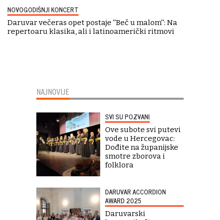
NOVOGODIŠNJI KONCERT
Daruvar večeras opet postaje ''Beč u malom'': Na
repertoaru klasika, ali i latinoamerički ritmovi
NAJNOVIJE
SVI SU POZVANI
Ove subote svi putevi
vode u Hercegovac:
Dođite na županijske
smotre zborova i
folklora
DARUVAR ACCORDION
AWARD 2025
Daruvarski