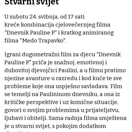
Stvarni svijet
U subotu 24. svibnja, od 17 sati
kreće kombinacija cjelovečernjeg filma
"Dnevnik Pauline P." i kratkog animiranog
filma "Medo Trapavko".
Igrani dugometražni film za djecu "Dnevnik
Pauline P." priča je snažnoj, emotivnoj i
duhovitoj djevojčici Paulini, a u filmu pratimo
njezine avanture u razredu i kod kuće te sve
probleme koje ona uspješno savladava. Film
se temelji na Paulininom dnevniku, a ona iz
kritičke perspektive i uz komične situacije,
govori o svojim problemima u prijateljstvu,
ljubavi i obitelji. Sama radnja filma smještena
je u stvarni svijet, s pokojim dodatkom