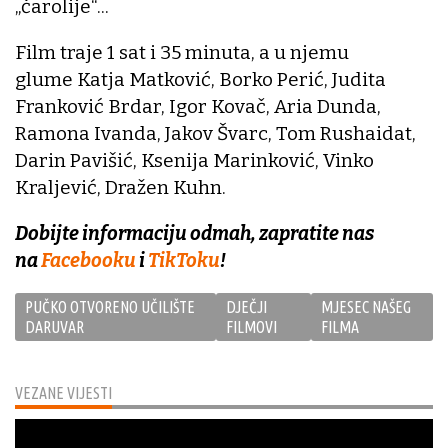
„čarolije“...
Film traje 1 sat i 35 minuta, a u njemu
glume Katja Matković, Borko Perić, Judita
Franković Brdar, Igor Kovač, Aria Dunda,
Ramona Ivanda, Jakov Švarc, Tom Rushaidat,
Darin Pavišić, Ksenija Marinković, Vinko
Kraljević, Dražen Kuhn.
Dobijte informaciju odmah, zapratite nas
na
Facebooku
i
TikToku
!
PUČKO OTVORENO UČILIŠTE
DJEČJI
MJESEC NAŠEG
DARUVAR
FILMOVI
FILMA
VEZANE VIJESTI