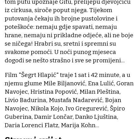
tom putu upoznaje Gitu, prelijepu djevojčicu
iz cirkusa, siroče poput njega. Tijekom
putovanja čekaju ih brojne pustolovine i
poteškoće: nemaju gdje spavati, nemaju
hrane, nemaju ni prikladne odjeće, ali ne boje
se ničega! Hrabri su, sretni i spremni su
svakome pomoći. U noći punog mjeseca
dogodi se nešto strašno i sve se promijeni...
Film "Šegrt Hlapić" traje 1 sat i 42 minute, a u
njemu glume Mile Biljanović, Ena Lulić, Goran
Navojec, Hristina Popović, Milan Pleština,
Livio Badurina, Mustafa Nadarević, Bojan
Navojec, Nikola Kojo, Ivo Gregurević, Špiro
Guberina, Damir Lončar, Danko Ljuština,
Daria Lorenci Flatz, Marija Kohn...