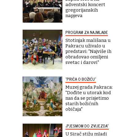
adventski koncert
gregorijanskih
napjeva
PROGRAM ZA NAJMLAĐE
Stotinjak mališana u
Pakracu uživalo u
predstavi: "Najviše ih
obradovao omiljeni
svetac i darovi"
"PRIČA O BOŽIĆU"
Muzej grada Pakraca:
"Dođite u utorak kod
nas da se prisjetimo
starih božićnih
običaja"
„PJESMOM DO ZVIJEZDA“
U Sirač stižu mladi