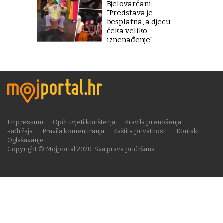
Bjelovarčani:
"Predstava je
besplatna, a djecu
čeka veliko
iznenađenje"
Impressum
Opći uvjeti korištenja
Pravila prenošenja
sadržaja
Pravila komentiranja
Zaštita privatnosti
Kontakt
Oglašavanje
Copyright © Mojportal 2020. Sva prava pridržana.