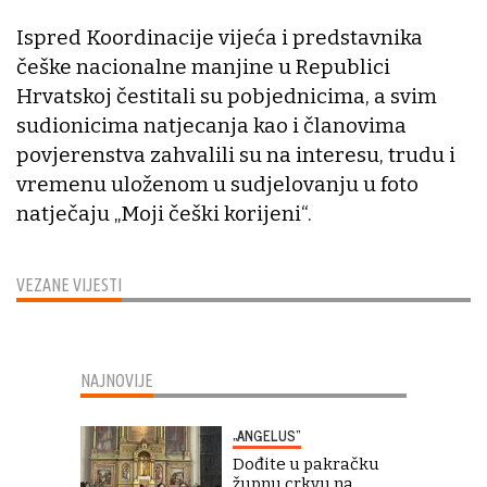
Ispred Koordinacije vijeća i predstavnika
češke nacionalne manjine u Republici
Hrvatskoj čestitali su pobjednicima, a svim
sudionicima natjecanja kao i članovima
povjerenstva zahvalili su na interesu, trudu i
vremenu uloženom u sudjelovanju u foto
natječaju „Moji češki korijeni“.
VEZANE VIJESTI
NAJNOVIJE
„ANGELUS“
Dođite u pakračku
župnu crkvu na