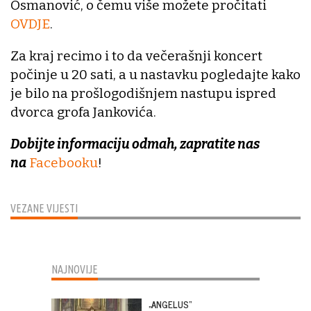
Osmanović, o čemu više možete pročitati
OVDJE
.
Za kraj recimo i to da večerašnji koncert
počinje u 20 sati, a u nastavku pogledajte kako
je bilo na prošlogodišnjem nastupu ispred
dvorca grofa Jankovića.
Dobijte informaciju odmah, zapratite nas
na
Facebooku
!
VEZANE VIJESTI
NAJNOVIJE
„ANGELUS“