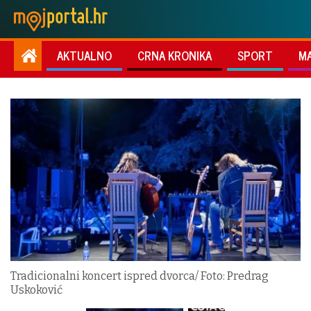
AKTUALNO
CRNA KRONIKA
SPORT
M
Tradicionalni koncert ispred dvorca/ Foto: Predrag
Uskoković