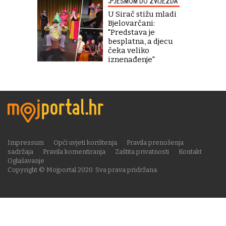
„PJESMOM DO ZVIJEZDA“
U Sirač stižu mladi
Bjelovarčani:
"Predstava je
besplatna, a djecu
čeka veliko
iznenađenje"
Impressum
Opći uvjeti korištenja
Pravila prenošenja
sadržaja
Pravila komentiranja
Zaštita privatnosti
Kontakt
Oglašavanje
Copyright © Mojportal 2020. Sva prava pridržana.