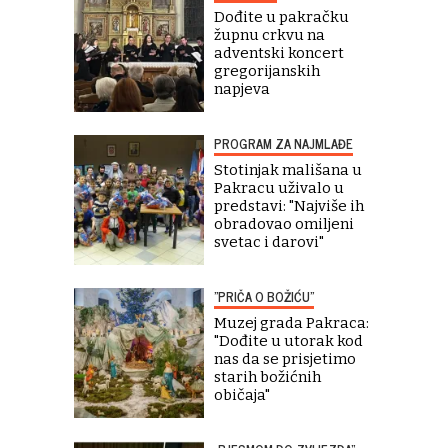
Dođite u pakračku
župnu crkvu na
adventski koncert
gregorijanskih
napjeva
PROGRAM ZA NAJMLAĐE
Stotinjak mališana u
Pakracu uživalo u
predstavi: "Najviše ih
obradovao omiljeni
svetac i darovi"
"PRIČA O BOŽIĆU"
Muzej grada Pakraca:
"Dođite u utorak kod
nas da se prisjetimo
starih božićnih
običaja"