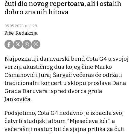
čuti dio novog repertoara, ali i ostalih
dobro znanih hitova
05.05.2023. u 11:29
Piše: Redakcija
Najpoznatiji daruvarski bend Cota G4 u svojoj
verziji akustičnog dua kojeg čine Marko
Osmanović i Juraj Šargač večeras će održati
tradicionalni koncert u sklopu proslave Dana
Grada Daruvara ispred dvorca grofa
Jankovića.
Podsjetimo, Cota G4 nedavno je izbacila svoj
četvrti studijski album "Mjesečeva kći", a
večerašnji nastup bit će sjajna prilika za čuti