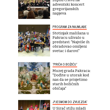
adventski koncert
gregorijanskih
napjeva
PROGRAM ZA NAJMLAĐE
Stotinjak mališana u
Pakracu uživalo u
predstavi: "Najviše ih
obradovao omiljeni
svetac i darovi"
"PRIČA O BOŽIĆU"
Muzej grada Pakraca:
"Dođite u utorak kod
nas da se prisjetimo
starih božićnih
običaja"
„PJESMOM DO ZVIJEZDA“
U Sirač stižu mladi