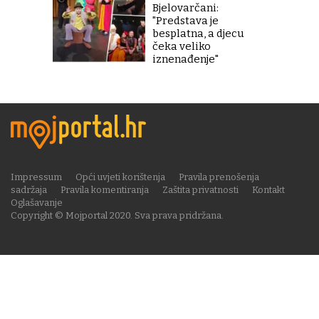
Bjelovarčani:
"Predstava je
besplatna, a djecu
čeka veliko
iznenađenje"
Impressum
Opći uvjeti korištenja
Pravila prenošenja
sadržaja
Pravila komentiranja
Zaštita privatnosti
Kontakt
Oglašavanje
Copyright © Mojportal 2020. Sva prava pridržana.