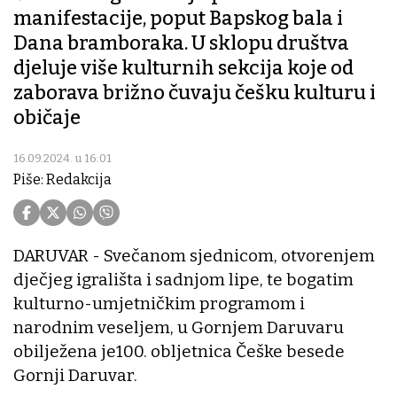
manifestacije, poput Bapskog bala i
Dana bramboraka. U sklopu društva
djeluje više kulturnih sekcija koje od
zaborava brižno čuvaju češku kulturu i
običaje
16.09.2024. u 16:01
Piše: Redakcija
DARUVAR - Svečanom sjednicom, otvorenjem
dječjeg igrališta i sadnjom lipe, te bogatim
kulturno-umjetničkim programom i
narodnim veseljem, u Gornjem Daruvaru
obilježena je100. obljetnica Češke besede
Gornji Daruvar.