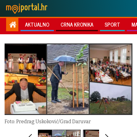
AKTUALNO
CRNA KRONIKA
SPORT
M
Foto: Predrag Uskoković/Grad Daruvar