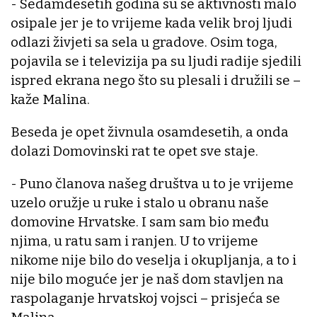
- Sedamdesetih godina su se aktivnosti malo
osipale jer je to vrijeme kada velik broj ljudi
odlazi živjeti sa sela u gradove. Osim toga,
pojavila se i televizija pa su ljudi radije sjedili
ispred ekrana nego što su plesali i družili se –
kaže Malina.
Beseda je opet živnula osamdesetih, a onda
dolazi Domovinski rat te opet sve staje.
- Puno članova našeg društva u to je vrijeme
uzelo oružje u ruke i stalo u obranu naše
domovine Hrvatske. I sam sam bio među
njima, u ratu sam i ranjen. U to vrijeme
nikome nije bilo do veselja i okupljanja, a to i
nije bilo moguće jer je naš dom stavljen na
raspolaganje hrvatskoj vojsci – prisjeća se