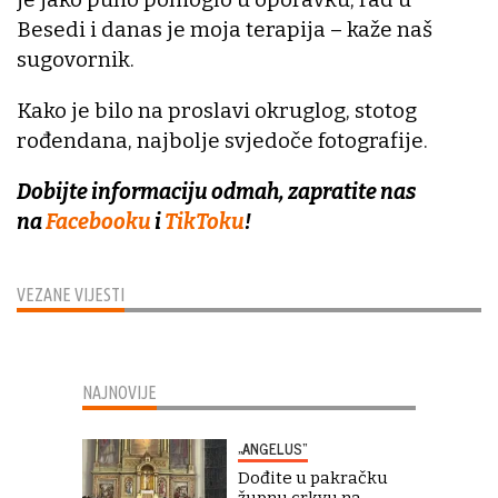
Besedi i danas je moja terapija – kaže naš
sugovornik.
Kako je bilo na proslavi okruglog, stotog
rođendana, najbolje svjedoče fotografije.
Dobijte informaciju odmah, zapratite nas
na
Facebooku
i
TikToku
!
VEZANE VIJESTI
NAJNOVIJE
„ANGELUS“
Dođite u pakračku
župnu crkvu na