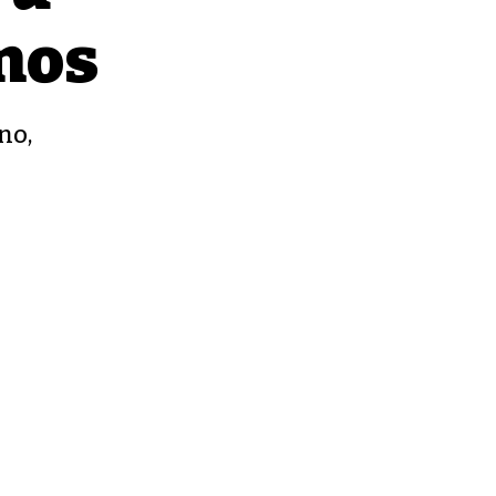
 nos
no,