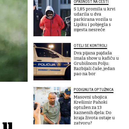
OPASNOST NA CESTI
S 1,85 promila u krvi
udarila u dva
parkirana vozila u
Lipiku i pobjegla s
mjesta nesreće
OTELI SE KONTROLI
Dva pijana pajdaša
imala show u kafiću u
Grubišnom Polju:
Razbijali čaše, jedan
pao na bor
PODIGNUTA OPTUŽNICA
Masovni ubojica
Krešimir Pahoki
optužen za 13
kaznenih djela: Do
kraja života ostaje u
 u
zatvoru?