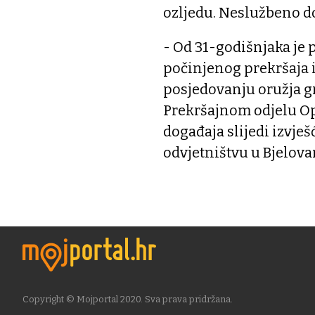
ozljedu. Neslužbeno d
- Od 31-godišnjaka je
počinjenog prekršaja iz
posjedovanju oružja g
Prekršajnom odjelu Op
događaja slijedi izv
odvjetništvu u Bjelova
Copyright © Mojportal 2020. Sva prava pridržana.