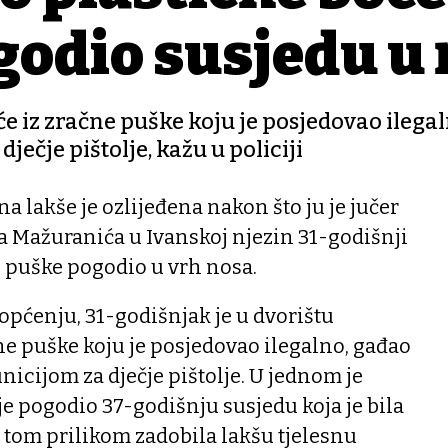
godio susjedu u
će iz zračne puške koju je posjedovao ilegal
ečje pištolje, kažu u policiji
a lakše je ozlijeđena nakon što ju je jučer
ana Mažuranića u Ivanskoj njezin 31-godišnji
e puške pogodio u vrh nosa.
općenju, 31-godišnjak je u dvorištu
čne puške koju je posjedovao ilegalno, gađao
icijom za dječje pištolje. U jednom je
e pogodio 37-godišnju susjedu koja je bila
e tom prilikom zadobila lakšu tjelesnu