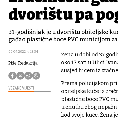
dvorištu pa po
31-godišnjak je u dvorištu obiteljske ku
gađao plastične boce PVC municijom za dj
06.04.2022. u 13:34
Žena u dobi od 37 godin
oko 17 sati u Ulici Iv
Piše: Redakcija
susjed hicem iz zračn
Prema policijskom pri
VEZANE VIJESTI
obiteljske kuće iz zra
plastične boce PVC mun
trenutku zbog nepažnj
kod svoje kuće. Žena j