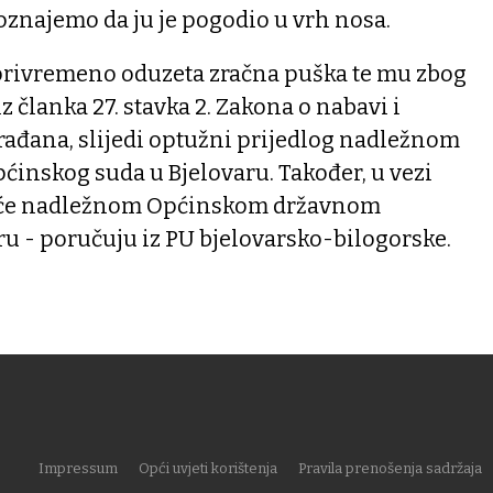
oznajemo da ju je pogodio u vrh nosa.
 privremeno oduzeta zračna puška te mu zbog
 članka 27. stavka 2. Zakona o nabavi i
rađana, slijedi optužni prijedlog nadležnom
ćinskog suda u Bjelovaru. Također, u vezi
ješće nadležnom Općinskom državnom
ru - poručuju iz PU bjelovarsko-bilogorske.
Impressum
Opći uvjeti korištenja
Pravila prenošenja sadržaja