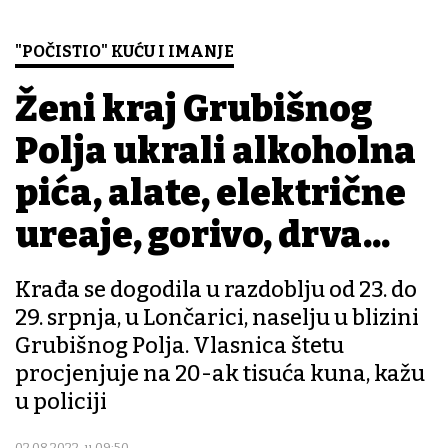
"POČISTIO" KUĆU I IMANJE
Ženi kraj Grubišnog
Polja ukrali alkoholna
pića, alate, električne
uređaje, gorivo, drva...
Krađa se dogodila u razdoblju od 23. do
29. srpnja, u Lončarici, naselju u blizini
Grubišnog Polja. Vlasnica štetu
procjenjuje na 20-ak tisuća kuna, kažu
u policiji
02.08.2022. u 09:50