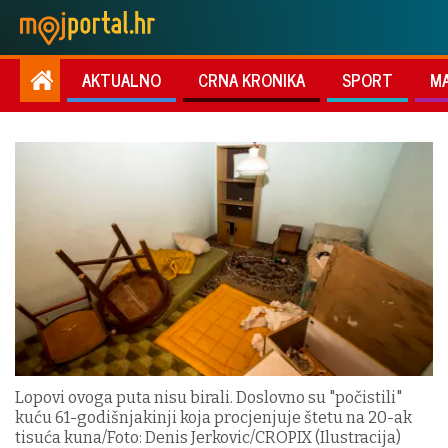
AKTUALNO
CRNA KRONIKA
SPORT
M
Lopovi ovoga puta nisu birali. Doslovno su "počistili"
kuću 61-godišnjakinji koja procjenjuje štetu na 20-ak
tisuća kuna/Foto: Denis Jerkovic/CROPIX (Ilustracija)