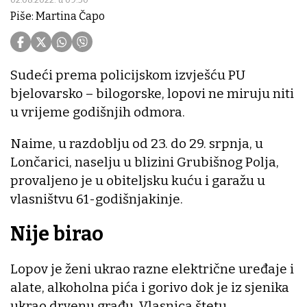
Piše: Martina Čapo
Sudeći prema policijskom izvješću PU
bjelovarsko – bilogorske, lopovi ne miruju niti
u vrijeme godišnjih odmora.
Naime, u razdoblju od 23. do 29. srpnja, u
Lončarici, naselju u blizini Grubišnog Polja,
provaljeno je u obiteljsku kuću i garažu u
vlasništvu 61-godišnjakinje.
Nije birao
Lopov je ženi ukrao razne električne uređaje i
alate, alkoholna pića i gorivo dok je iz sjenika
ukrao drvenu građu. Vlasnica štetu