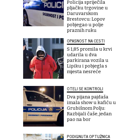
Policija spriječila
pljačku trgovine u
Daruvarskom
Brestovcu: Lopov
pobjegao u polje
praznih ruku
OPASNOST NA CESTI
S 1,85 promila u krvi
udarila u dva
parkirana vozila u
Lipiku i pobjegla s
mjesta nesreće
OTELI SE KONTROLI
Dva pijana pajdaša
imala show u kafiću u
Grubišnom Polju:
Razbijali čaše, jedan
pao na bor
PODIGNUTA OPTUŽNICA