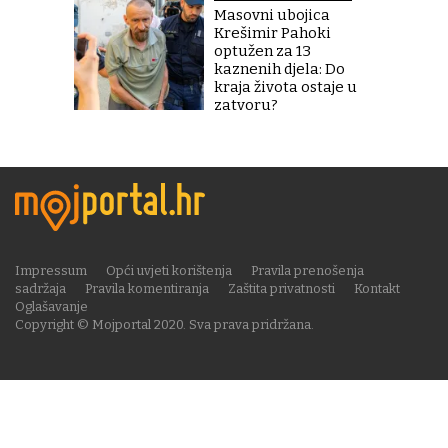
Masovni ubojica
Krešimir Pahoki
optužen za 13
kaznenih djela: Do
kraja života ostaje u
zatvoru?
Impressum
Opći uvjeti korištenja
Pravila prenošenja
sadržaja
Pravila komentiranja
Zaštita privatnosti
Kontakt
Oglašavanje
Copyright © Mojportal 2020. Sva prava pridržana.