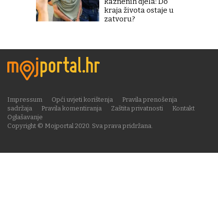
kaznenih djela: Do
kraja života ostaje u
zatvoru?
Impressum
Opći uvjeti korištenja
Pravila prenošenja
sadržaja
Pravila komentiranja
Zaštita privatnosti
Kontakt
Oglašavanje
Copyright © Mojportal 2020. Sva prava pridržana.