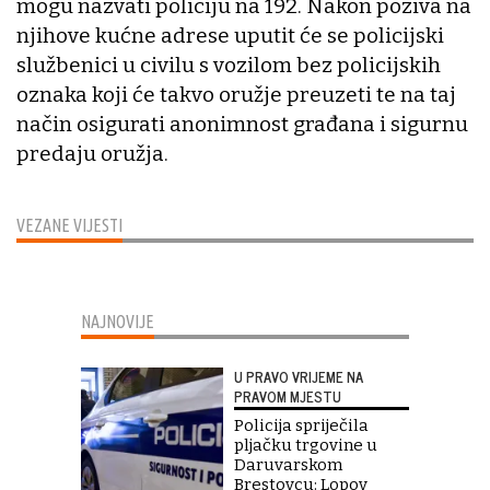
mogu nazvati policiju na 192. Nakon poziva na
njihove kućne adrese uputit će se policijski
službenici u civilu s vozilom bez policijskih
oznaka koji će takvo oružje preuzeti te na taj
način osigurati anonimnost građana i sigurnu
predaju oružja.
VEZANE VIJESTI
NAJNOVIJE
U PRAVO VRIJEME NA
PRAVOM MJESTU
Policija spriječila
pljačku trgovine u
Daruvarskom
Brestovcu: Lopov