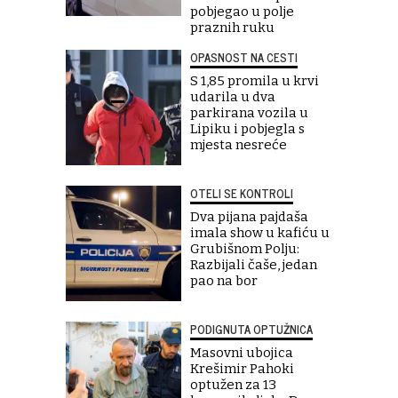
pobjegao u polje
praznih ruku
OPASNOST NA CESTI
S 1,85 promila u krvi
udarila u dva
parkirana vozila u
Lipiku i pobjegla s
mjesta nesreće
OTELI SE KONTROLI
Dva pijana pajdaša
imala show u kafiću u
Grubišnom Polju:
Razbijali čaše, jedan
pao na bor
PODIGNUTA OPTUŽNICA
Masovni ubojica
Krešimir Pahoki
optužen za 13