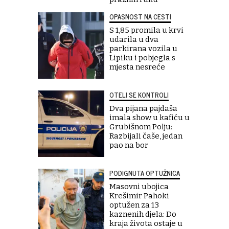
OPASNOST NA CESTI
S 1,85 promila u krvi
udarila u dva
parkirana vozila u
Lipiku i pobjegla s
mjesta nesreće
OTELI SE KONTROLI
Dva pijana pajdaša
imala show u kafiću u
Grubišnom Polju:
Razbijali čaše, jedan
pao na bor
PODIGNUTA OPTUŽNICA
Masovni ubojica
Krešimir Pahoki
optužen za 13
kaznenih djela: Do
kraja života ostaje u