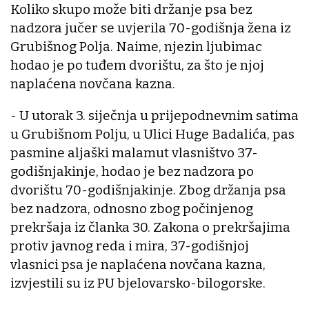
Koliko skupo može biti držanje psa bez
nadzora jučer se uvjerila 70-godišnja žena iz
Grubišnog Polja. Naime, njezin ljubimac
hodao je po tuđem dvorištu, za što je njoj
naplaćena novčana kazna.
- U utorak 3. siječnja u prijepodnevnim satima
u Grubišnom Polju, u Ulici Huge Badalića, pas
pasmine aljaški malamut vlasništvo 37-
godišnjakinje, hodao je bez nadzora po
dvorištu 70-godišnjakinje. Zbog držanja psa
bez nadzora, odnosno zbog počinjenog
prekršaja iz članka 30. Zakona o prekršajima
protiv javnog reda i mira, 37-godišnjoj
vlasnici psa je naplaćena novčana kazna,
izvjestili su iz PU bjelovarsko-bilogorske.