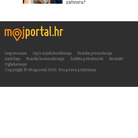
zatvoru?
Impressum
Opći uvjeti korištenja
Pravila prenošenja
sadržaja
Pravila komentiranja
Zaštita privatnosti
Kontakt
Oglašavanje
Copyright © Mojportal 2020. Sva prava pridržana.