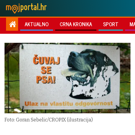
AKTUALNO
CRNA KRONIKA
SPORT
M
Foto: Goran Sebelic/CROPIX (ilustracija)