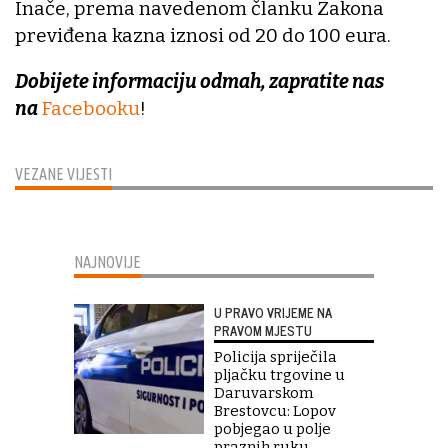
Inače, prema navedenom članku Zakona
previđena kazna iznosi od 20 do 100 eura.
Dobijete informaciju odmah, zapratite nas
na
Facebooku
!
VEZANE VIJESTI
NAJNOVIJE
U PRAVO VRIJEME NA
PRAVOM MJESTU
Policija spriječila
pljačku trgovine u
Daruvarskom
Brestovcu: Lopov
pobjegao u polje
praznih ruku