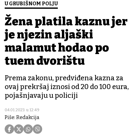
U GRUBIŠNOM POLJU
Žena platila kaznu jer
je njezin aljaški
malamut hodao po
tuđem dvorištu
Prema zakonu, predviđena kazna za
ovaj prekršaj iznosi od 20 do 100 eura,
pojašnjavaju u policiji
04.01.2023. u 12:49
Piše: Redakcija