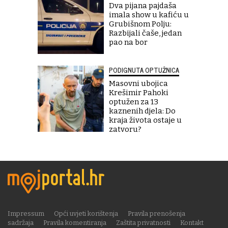
Dva pijana pajdaša
imala show u kafiću u
Grubišnom Polju:
Razbijali čaše, jedan
pao na bor
PODIGNUTA OPTUŽNICA
Masovni ubojica
Krešimir Pahoki
optužen za 13
kaznenih djela: Do
kraja života ostaje u
zatvoru?
Impressum
Opći uvjeti korištenja
Pravila prenošenja
sadržaja
Pravila komentiranja
Zaštita privatnosti
Kontakt