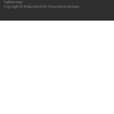
Oglašavanje
Copyright © Mojportal 2020. Sva prava pridržana.