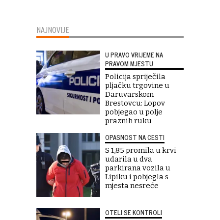
NAJNOVIJE
U PRAVO VRIJEME NA
PRAVOM MJESTU
Policija spriječila
pljačku trgovine u
Daruvarskom
Brestovcu: Lopov
pobjegao u polje
praznih ruku
OPASNOST NA CESTI
S 1,85 promila u krvi
udarila u dva
parkirana vozila u
Lipiku i pobjegla s
mjesta nesreće
OTELI SE KONTROLI