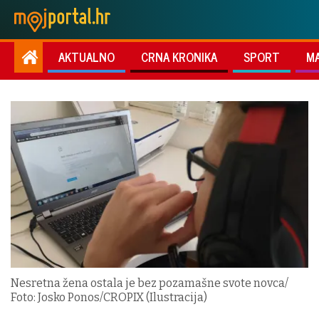
AKTUALNO
CRNA KRONIKA
SPORT
M
Nesretna žena ostala je bez pozamašne svote novca/
Foto: Josko Ponos/CROPIX (Ilustracija)