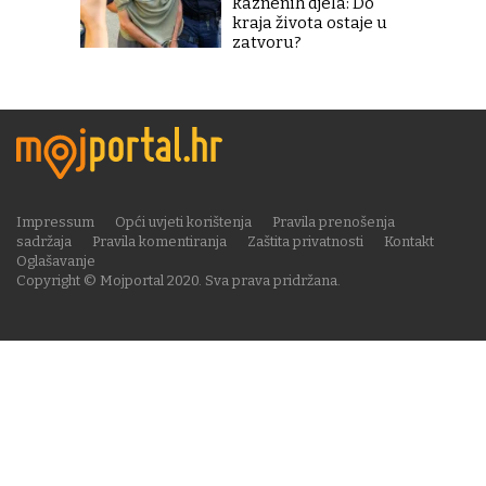
kaznenih djela: Do
kraja života ostaje u
zatvoru?
Impressum
Opći uvjeti korištenja
Pravila prenošenja
sadržaja
Pravila komentiranja
Zaštita privatnosti
Kontakt
Oglašavanje
Copyright © Mojportal 2020. Sva prava pridržana.