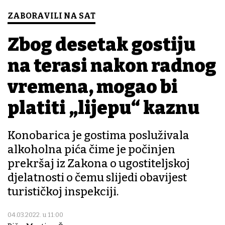
ZABORAVILI NA SAT
Zbog desetak gostiju
na terasi nakon radnog
vremena, mogao bi
platiti „lijepu“ kaznu
Konobarica je gostima posluživala
alkoholna pića čime je počinjen
prekršaj iz Zakona o ugostiteljskoj
djelatnosti o čemu slijedi obavijest
turističkoj inspekciji.
04.03.2022. u 11:00