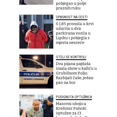
pobjegao u polje
praznih ruku
OPASNOST NA CESTI
S 1,85 promila u krvi
udarila u dva
parkirana vozila u
Lipiku i pobjegla s
mjesta nesreće
OTELI SE KONTROLI
Dva pijana pajdaša
imala show u kafiću u
Grubišnom Polju:
Razbijali čaše, jedan
pao na bor
PODIGNUTA OPTUŽNICA
Masovni ubojica
Krešimir Pahoki
optužen za 13