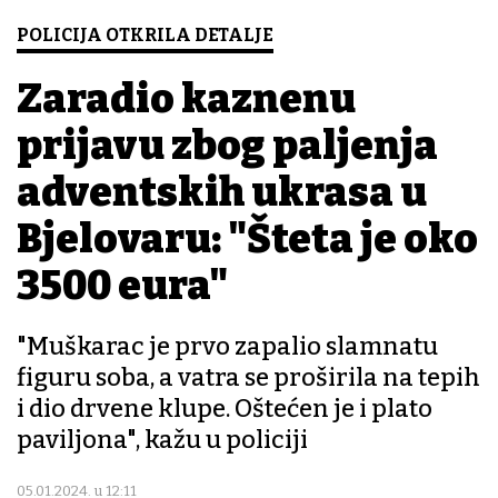
POLICIJA OTKRILA DETALJE
Zaradio kaznenu
prijavu zbog paljenja
adventskih ukrasa u
Bjelovaru: "Šteta je oko
3500 eura"
"Muškarac je prvo zapalio slamnatu
figuru soba, a vatra se proširila na tepih
i dio drvene klupe. Oštećen je i plato
paviljona", kažu u policiji
05.01.2024. u 12:11