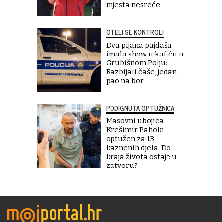
mjesta nesreće
OTELI SE KONTROLI
Dva pijana pajdaša
imala show u kafiću u
Grubišnom Polju:
Razbijali čaše, jedan
pao na bor
PODIGNUTA OPTUŽNICA
Masovni ubojica
Krešimir Pahoki
optužen za 13
kaznenih djela: Do
kraja života ostaje u
zatvoru?