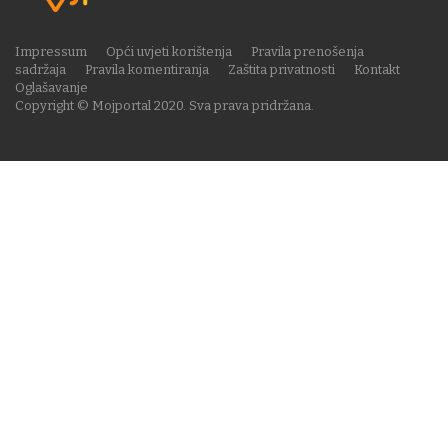
Impressum
Opći uvjeti korištenja
Pravila prenošenja
sadržaja
Pravila komentiranja
Zaštita privatnosti
Kontakt
Oglašavanje
Copyright © Mojportal 2020. Sva prava pridržana.