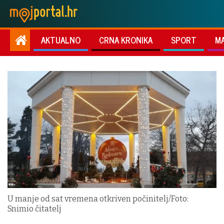
AKTUALNO
CRNA KRONIKA
SPORT
M
U manje od sat vremena otkriven počinitelj/Foto:
Snimio čitatelj