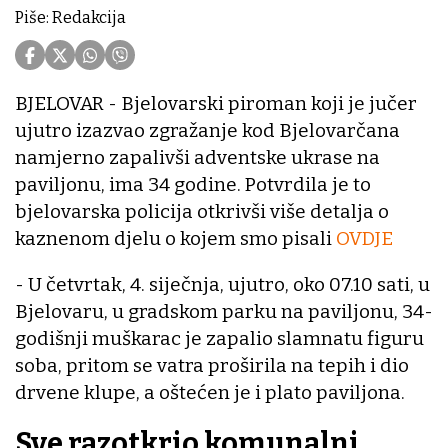
Piše: Redakcija
BJELOVAR - Bjelovarski piroman koji je jučer
ujutro izazvao zgražanje kod Bjelovarčana
namjerno zapalivši adventske ukrase na
paviljonu, ima 34 godine. Potvrdila je to
bjelovarska policija otkrivši više detalja o
kaznenom djelu o kojem smo pisali
OVDJE
- U četvrtak, 4. siječnja, ujutro, oko 07.10 sati, u
Bjelovaru, u gradskom parku na paviljonu, 34-
godišnji muškarac je zapalio slamnatu figuru
soba, pritom se vatra proširila na tepih i dio
drvene klupe, a oštećen je i plato paviljona.
Sve razotkrio komunalni