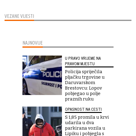
VEZANE VIJESTI
NAJNOVIJE
U PRAVO VRIJEME NA
PRAVOM MJESTU
Policija spriječila
pljačku trgovine u
Daruvarskom
Brestovcu: Lopov
pobjegao u polje
praznih ruku
OPASNOST NA CESTI
S 1,85 promila u krvi
udarila u dva
parkirana vozila u
Lipiku i pobjegla s