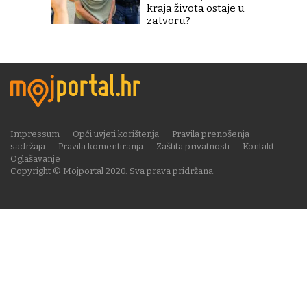
kraja života ostaje u
zatvoru?
Impressum
Opći uvjeti korištenja
Pravila prenošenja
sadržaja
Pravila komentiranja
Zaštita privatnosti
Kontakt
Oglašavanje
Copyright © Mojportal 2020. Sva prava pridržana.