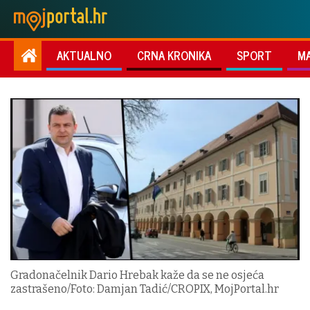
AKTUALNO
CRNA KRONIKA
SPORT
M
Gradonačelnik Dario Hrebak kaže da se ne osjeća
zastrašeno/Foto: Damjan Tadić/CROPIX, MojPortal.hr