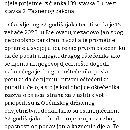
djela prijetnje iz članka 139. stavka 3. u vezi
stavka 2. Kaznenog zakona.
- Okrivljenog 57-godišnjaka tereti se da je 15.
veljače 2023., u Bjelovaru, nezadovoljan zbog
nepropisno parkiranih vozila te prometne
opreme u svojoj ulici, rekao prvom oštećeniku
da će pucati u njega i drugog oštećenika ako
se njemu ili njegovoj djeci nešto dogodi,
nakon čega je drugom oštećeniku poslao
poruku da će njemu i prvom oštećeniku
pucati u čelo, a što je kod obojice oštećenika
izazvalo osjećaj straha za vlastiti život -
priopćili su iz Općinskog državnog
odvjetništva i dodali kako su osumnjičenom
57-godišnjaku odrediti mjere opreza zbog
opasnosti od ponavljanja kaznenih djela. Te