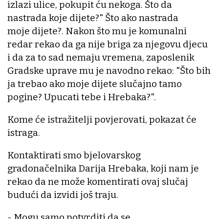
izlazi ulice, pokupit ću nekoga. Što da
nastrada koje dijete?" Što ako nastrada
moje dijete?. Nakon što mu je komunalni
redar rekao da ga nije briga za njegovu djecu
i da za to sad nemaju vremena, zaposlenik
Gradske uprave mu je navodno rekao: "Što bih
ja trebao ako moje dijete slučajno tamo
pogine? Upucati tebe i Hrebaka?".
Kome će istražitelji povjerovati, pokazat će
istraga.
Kontaktirati smo bjelovarskog
gradonačelnika Darija Hrebaka, koji nam je
rekao da ne može komentirati ovaj slučaj
budući da izvidi još traju.
- Mogu samo potvrditi da se