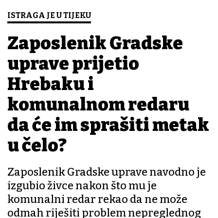
ISTRAGA JE U TIJEKU
Zaposlenik Gradske
uprave prijetio
Hrebaku i
komunalnom redaru
da će im sprašiti metak
u čelo?
Zaposlenik Gradske uprave navodno je
izgubio živce nakon što mu je
komunalni redar rekao da ne može
odmah riješiti problem nepreglednog