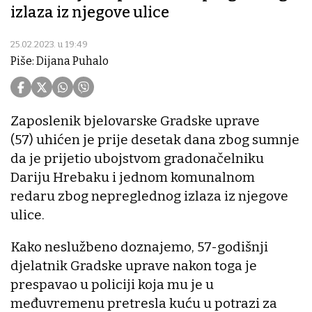
izlaza iz njegove ulice
25.02.2023. u 19:49
Piše: Dijana Puhalo
Zaposlenik bjelovarske Gradske uprave
(57) uhićen je prije desetak dana zbog sumnje
da je prijetio ubojstvom gradonačelniku
Dariju Hrebaku i jednom komunalnom
redaru zbog nepreglednog izlaza iz njegove
ulice.
Kako neslužbeno doznajemo, 57-godišnji
djelatnik Gradske uprave nakon toga je
prespavao u policiji koja mu je u
međuvremenu pretresla kuću u potrazi za