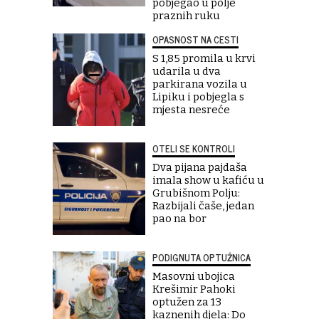
pobjegao u polje
praznih ruku
OPASNOST NA CESTI
S 1,85 promila u krvi
udarila u dva
parkirana vozila u
Lipiku i pobjegla s
mjesta nesreće
OTELI SE KONTROLI
Dva pijana pajdaša
imala show u kafiću u
Grubišnom Polju:
Razbijali čaše, jedan
pao na bor
PODIGNUTA OPTUŽNICA
Masovni ubojica
Krešimir Pahoki
optužen za 13
kaznenih djela: Do