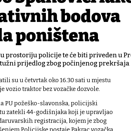
ativnih bodova
la poništena
prostoriju policije te će biti priveden u P
optužni prijedlog zbog počinjenog prekršaja
tili su u četvrtak oko 16.30 sati u mjestu
je vozio traktor bez vozačke dozvole.
ila PU požeško-slavonska, policijski
u zatekli 44-godišnjaka koji je upravljao
aruvarskih registracija, kojem je zbog
šenjem Policijske postaje Pakrac vozačka