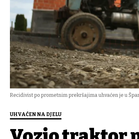
Recidivist po prometnim prekršajima uhvaćen je u Špano
UHVAĆEN NA DJELU
Vozio traktor 