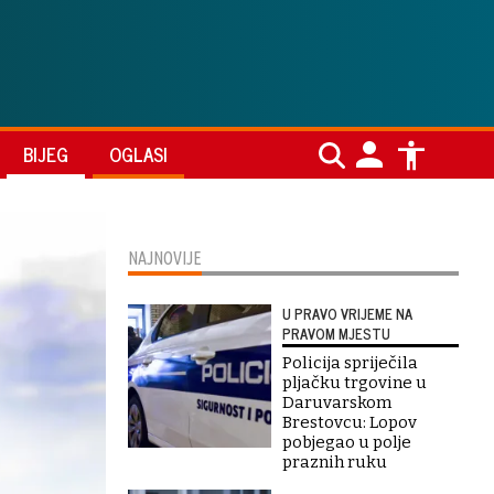
BIJEG
OGLASI
NAJNOVIJE
U PRAVO VRIJEME NA
PRAVOM MJESTU
Policija spriječila
pljačku trgovine u
Daruvarskom
Brestovcu: Lopov
pobjegao u polje
praznih ruku