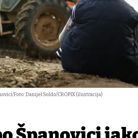
vici/Foto: Danijel Soldo/CROPIX (ilustracija)
po Španovici iak