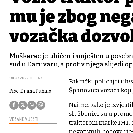
mu je zbog neg
vozačka dozvo
Muškarac je uhićen i smješten u posebnu 
sud u Daruvaru, a protiv njega slijedi 
04.03.2022. u 11:43
Pakrački policajci uhva
Španovica vozača koji 
Piše: Dijana Puhalo
Naime, kako je izvjest
službenici su u promet
VEZANE VIJESTI
traktorom marke IMT, d
negativnih bodova rje