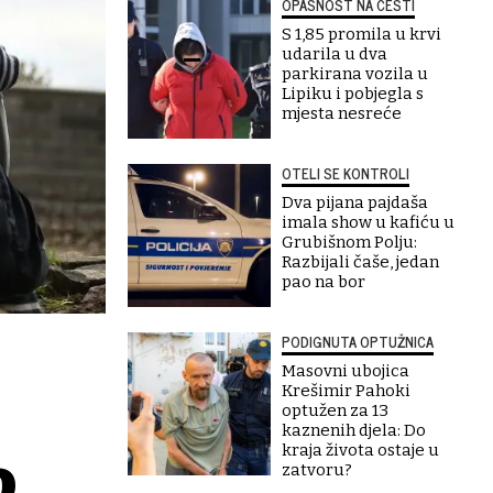
OPASNOST NA CESTI
S 1,85 promila u krvi
udarila u dva
parkirana vozila u
Lipiku i pobjegla s
mjesta nesreće
OTELI SE KONTROLI
Dva pijana pajdaša
imala show u kafiću u
Grubišnom Polju:
Razbijali čaše, jedan
pao na bor
PODIGNUTA OPTUŽNICA
Masovni ubojica
Krešimir Pahoki
optužen za 13
kaznenih djela: Do
kraja života ostaje u
o
zatvoru?